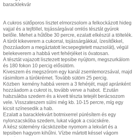
baracklekvár
A cukros sütőporos lisztet elmorzsolom a felkockázott hideg
vajjal és a tejföllel, tojássárgával omlós tésztát gyúrok
belőle. Mehet a hűtőbe 30 percre, ezalatt elkészül a töltelék.
A túrót kikeverem a cukorral, tojássárgákkal, ízesítőkkel,
(hozzáadom a megáztatott lecsepegtetett mazsolát), végül
belekeverem a habbá vert fehérjéket is óvatosan.
A tésztát vajazott lisztezett tepsibe nyújtom, megszurkálom
és 180 fokon 10 percig elősütöm.
Kiveszem és megszórom egy kanál zsemlemorzsával, majd
rásimítom a túrókrémet. Tovább sütöm 25 percig.
Közben kemény habbá verem a 3 fehérjét, majd apránként
hozzáadom a cukrot is, tovább verve a habot. Ezután
habzsákba szedem és a kivett tészta tetejét berácsozom
vele. Visszateszem sülni még kb. 10-15 percre, míg egy
kicsit színesedik a hab.
Ezalatt a baracklekvárt botmixerrel pürésítem és egy
nylonzacskóba szedem, lukat vágok a csücskére.
A kész sütemény rácsközeibe nyomom a lekvárt és a
tepsiben hagyom kihűlni. Vízbe mártott késsel vágom