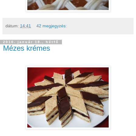
dátum:
14:41
42 megjegyzés:
2010. január 18., hétfő
Mézes krémes