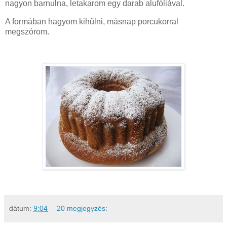
nagyon barnulna, letakarom egy darab alufóliával.
A formában hagyom kihűlni, másnap porcukorral
megszórom.
dátum:
9:04
20 megjegyzés: