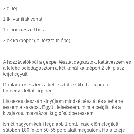
2 dl tej
1 tk. vaníliakivonat
1 citrom reszelt héja
2 ek.kakaópor ( a tészta felébe)
A hozzávalókból a géppel tésztát dagasztok, kettéveszem és
a felébe beledagasztom a két kanál kakaóport 2 ek. plusz
tejjel együtt.
Duplára kelesztem a két tésztát, ez kb. 1-1,5 óra a
hőmérséklettől függően.
Lisztezett deszkán kinyújtom mindkét tésztát és a fehérre
teszem a kakaóst. Együtt feltekerem, mint a beiglit, és a
kivajazott, morzsázott kuglófsütőbe teszem.
Ismét hagyom kelni legalább 1 órát, majd előmelegített
sütőben 180 fokon 50-55 perc alatt megsütöm. Ha a teteje