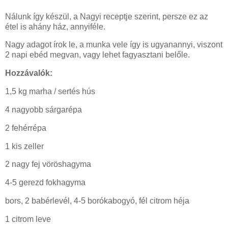
Nálunk így készül, a Nagyi receptje szerint, persze ez az
étel is ahány ház, annyiféle.
Nagy adagot írok le, a munka vele így is ugyanannyi, viszont
2 napi ebéd megvan, vagy lehet fagyasztani belőle.
Hozzávalók:
1,5 kg marha / sertés hús
4 nagyobb sárgarépa
2 fehérrépa
1 kis zeller
2 nagy fej vöröshagyma
4-5 gerezd fokhagyma
bors, 2 babérlevél, 4-5 borókabogyó, fél citrom héja
1 citrom leve