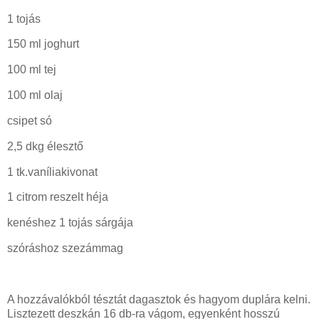
1 tojás
150 ml joghurt
100 ml tej
100 ml olaj
csipet só
2,5 dkg élesztő
1 tk.vaníliakivonat
1 citrom reszelt héja
kenéshez 1 tojás sárgája
szóráshoz szezámmag
A hozzávalókból tésztát dagasztok és hagyom duplára kelni.
Lisztezett deszkán 16 db-ra vágom, egyenként hosszú