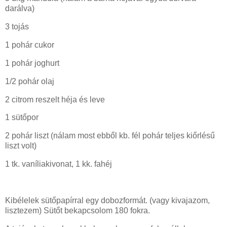
darálva)
3 tojás
1 pohár cukor
1 pohár joghurt
1/2 pohár olaj
2 citrom reszelt héja és leve
1 sütőpor
2 pohár liszt (nálam most ebből kb. fél pohár teljes kiőrlésű
liszt volt)
1 tk. vaníliakivonat, 1 kk. fahéj
Kibélelek sütőpapírral egy dobozformát. (vagy kivajazom,
lisztezem) Sütőt bekapcsolom 180 fokra.