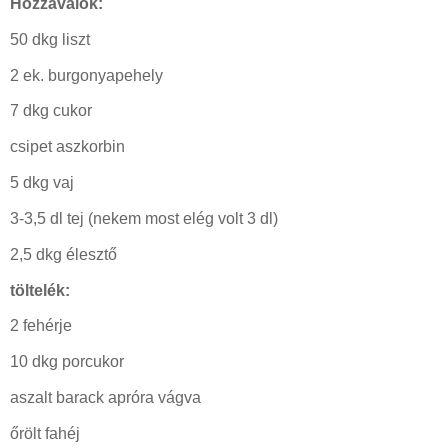
Hozzávalók:
50 dkg liszt
2 ek. burgonyapehely
7 dkg cukor
csipet aszkorbin
5 dkg vaj
3-3,5 dl tej (nekem most elég volt 3 dl)
2,5 dkg élesztő
töltelék:
2 fehérje
10 dkg porcukor
aszalt barack apróra vágva
őrölt fahéj