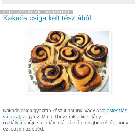
2010. január 28., csütörtök
Kakaós csiga kelt tésztából
Kakaós csiga gyakran készül nálunk, vagy a
vajastésztás
változat
, vagy ez. Ma jött hozzánk a kicsi lány
osztálytársnője suli után, már jó előre megbeszélték, hogy
ez legyen az ebéd.