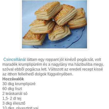
Csincsillánál
láttam egy roppant jól kinéző pogácsát, volt
maradék krumplipürém és a nagylány ma házibuliba megy,
szóval ebből pogácsa lett. Változott az eredeti recept kissé
az itthon fellelhető dolgok függvényében.
Hozzávalók
30 dkg krumplipüré
60 dkg liszt
2 teáskanál só
1,5- 2 dl tej
3 dkg élesztő
10 dkg olvasztott vaj