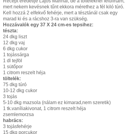
Recept eredetije Lajos Marinál, de a tölteléknél felülírtam,
mert nekem kevésnek tűnt ekkora mérethez a fél kiló túró.
Kell hozzá 2 elfekvő fehérje, mert a tésztánál csak egy
marad ki és a rácshoz 3-ra van szükség.
Hozzávalók egy 37 X 24 cm-es tepsihez:
tészta:
24 dkg liszt
12 dkg vaj
6 dkg cukor
1 tojássárga
1 dl tejföl
1 sütőpor
1 citrom reszelt héja
töltelék:
75 dkg túró
10-12 dkg cukor
3 tojás
5-10 dkg mazsola (nálam ez kimarad,nem szeretik)
1 tk.vaníliakivonat, 1 citrom reszelt héja
zsemlemorzsa
habrács:
3 tojásfehérje
15 dkg porcukor