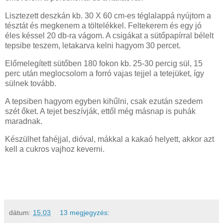
Lisztezett deszkán kb. 30 X 60 cm-es téglalappá nyújtom a
tésztát és megkenem a töltelékkel. Feltekerem és egy jó
éles késsel 20 db-ra vágom. A csigákat a sütőpapírral bélelt
tepsibe teszem, letakarva kelni hagyom 30 percet.
Előmelegített sütőben 180 fokon kb. 25-30 percig sül, 15
perc után meglocsolom a forró vajas tejjel a tetejüket, így
sülnek tovább.
A tepsiben hagyom egyben kihűlni, csak ezután szedem
szét őket. A tejet beszívják, ettől még másnap is puhák
maradnak.
Készülhet fahéjjal, dióval, mákkal a kakaó helyett, akkor azt
kell a cukros vajhoz keverni.
dátum:
15:03
13 megjegyzés: