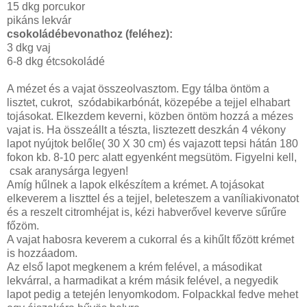
15 dkg porcukor
pikáns lekvár
csokoládébevonathoz (feléhez):
3 dkg vaj
6-8 dkg étcsokoládé
A mézet és a vajat összeolvasztom. Egy tálba öntöm a
lisztet, cukrot, szódabikarbónát, közepébe a tejjel elhabart
tojásokat. Elkezdem keverni, közben öntöm hozzá a mézes
vajat is. Ha összeállt a tészta, lisztezett deszkán 4 vékony
lapot nyújtok belőle( 30 X 30 cm) és vajazott tepsi hátán 180
fokon kb. 8-10 perc alatt egyenként megsütöm. Figyelni kell,
csak aranysárga legyen!
Amíg hűlnek a lapok elkészítem a krémet. A tojásokat
elkeverem a liszttel és a tejjel, beleteszem a vaníliakivonatot
és a reszelt citromhéjat is, kézi habverővel keverve sűrűre
főzöm.
A vajat habosra keverem a cukorral és a kihűlt főzött krémet
is hozzáadom.
Az első lapot megkenem a krém felével, a másodikat
lekvárral, a harmadikat a krém másik felével, a negyedik
lapot pedig a tetején lenyomkodom. Folpackkal fedve mehet