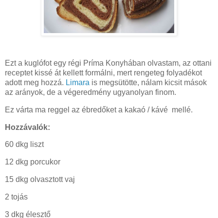
Ezt a kuglófot egy régi Príma Konyhában olvastam, az ottani
receptet kissé át kellett formálni, mert rengeteg folyadékot
adott meg hozzá.
Limara
is megsütötte, nálam kicsit mások
az arányok, de a végeredmény ugyanolyan finom.
Ez várta ma reggel az ébredőket a kakaó / kávé mellé.
Hozzávalók:
60 dkg liszt
12 dkg porcukor
15 dkg olvasztott vaj
2 tojás
3 dkg élesztő