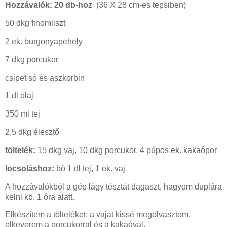
Hozzávalók: 20 db-hoz
(36 X 28 cm-es tepsiben)
50 dkg finomliszt
2 ek. burgonyapehely
7 dkg porcukor
csipet só és aszkorbin
1 dl olaj
350 ml tej
2,5 dkg élesztő
töltelék:
15 dkg vaj, 10 dkg porcukor, 4 púpos ek. kakaópor
locsoláshoz:
bő 1 dl tej, 1 ek. vaj
A hozzávalókból a gép lágy tésztát dagaszt, hagyom duplára
kelni kb. 1 óra alatt.
Elkészítem a tölteléket: a vajat kissé megolvasztom,
elkeverem a porcukorral és a kakaóval.