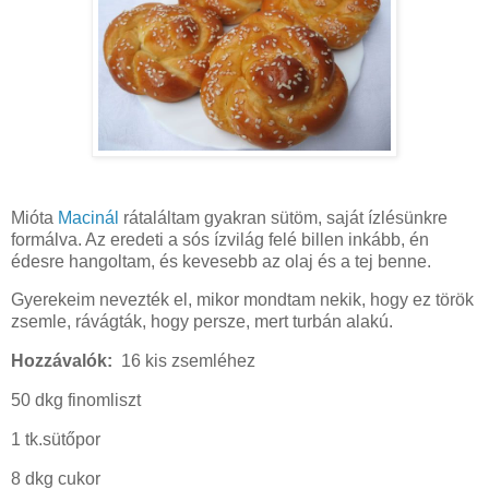
Mióta
Macinál
rátaláltam gyakran sütöm, saját ízlésünkre
formálva. Az eredeti a sós ízvilág felé billen inkább, én
édesre hangoltam, és kevesebb az olaj és a tej benne.
Gyerekeim nevezték el, mikor mondtam nekik, hogy ez török
zsemle, rávágták, hogy persze, mert turbán alakú.
Hozzávalók:
16 kis zsemléhez
50 dkg finomliszt
1 tk.sütőpor
8 dkg cukor