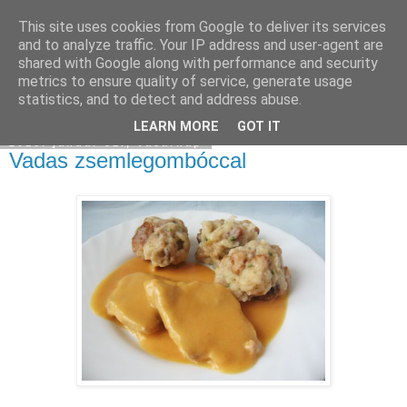
This site uses cookies from Google to deliver its services
Moha Konyha
and to analyze traffic. Your IP address and user-agent are
shared with Google along with performance and security
metrics to ensure quality of service, generate usage
statistics, and to detect and address abuse.
▼
LEARN MORE
GOT IT
2010. január 31., vasárnap
Vadas zsemlegombóccal