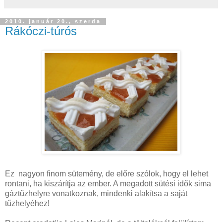
2010. január 20., szerda
Rákóczi-túrós
Ez nagyon finom sütemény, de előre szólok, hogy el lehet
rontani, ha kiszárítja az ember. A megadott sütési idők sima
gáztűzhelyre vonatkoznak, mindenki alakítsa a saját
tűzhelyéhez!