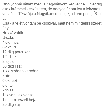
Ízbolygónál láttam meg, a nagylányom kedvence. Én eddig
csak krémmel készítettem, de nagyon finom lett a lekváros
verzió is. Tésztája a Nagyikám receptje, a krém pedig ÍB.-től
van.
Csak a felét vontam be csokival, mert nem mindenki szereti
úgy.
Hozzávalók:
tészta:
4 ek. méz
6 dkg vaj
12 dkg porcukor
1/2 dl tej
2 tojás
50 dkg liszt
1 kk. szódabikarbóna
krém:
6 ek.liszt
6 dl tej
2 tojás
1 tk.vaníliakivonat
1 citrom reszelt héja
20 dkg vaj