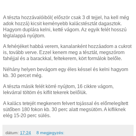
A tészta hozzávalóiból( először csak 3 dl tejjel, ha kell még
adok hozzá) kicsit keményebb kalácstésztát dagasztok.
Hagyom duplára kelni, ketté vágom. Az egyik felét hosszú
téglalappá nyújtom.
A fehérjéket habbá verem, kanalanként hozzáadom a cukrot
is, tovább verve. Ezzel kenem meg a tésztát, megszórom
fahéjjal és a barackkal, feltekerem, kört formálok belőle.
Néhány helyen bevágom egy éles késsel és kelni hagyom
kb. 30 percet még.
A tészta másik felét körré nyújtom, 16 cikkre vágom,
lekvárral töltöm és kiflit tekerek belőlük.
A kalács tetejét megkenem felvert tojással és előmelegített
sütőben 180 fokon kb. 30 perc alatt megsütöm. A kifliknek
elég 15-20 perc sülés.
dátum:
17:24
8 megjegyzés: