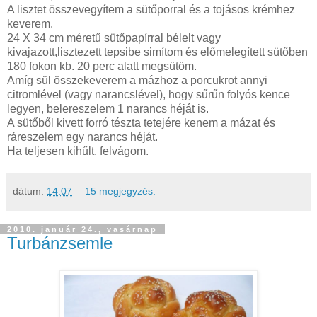
A lisztet összevegyítem a sütőporral és a tojásos krémhez
keverem.
24 X 34 cm méretű sütőpapírral bélelt vagy
kivajazott,lisztezett tepsibe simítom és előmelegített sütőben
180 fokon kb. 20 perc alatt megsütöm.
Amíg sül összekeverem a mázhoz a porcukrot annyi
citromlével (vagy narancslével), hogy sűrűn folyós kence
legyen, belereszelem 1 narancs héját is.
A sütőből kivett forró tészta tetejére kenem a mázat és
ráreszelem egy narancs héját.
Ha teljesen kihűlt, felvágom.
dátum:
14:07
15 megjegyzés:
2010. január 24., vasárnap
Turbánzsemle