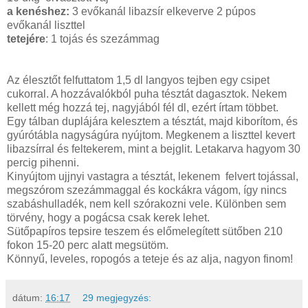
a kenéshez:
3 evőkanál libazsír elkeverve 2 púpos
evőkanál liszttel
tetejére
: 1 tojás és szezámmag
Az élesztőt felfuttatom 1,5 dl langyos tejben egy csipet
cukorral. A hozzávalókból puha tésztát dagasztok. Nekem
kellett még hozzá tej, nagyjából fél dl, ezért írtam többet.
Egy tálban duplájára kelesztem a tésztát, majd kiborítom, és
gyúrótábla nagyságúra nyújtom. Megkenem a liszttel kevert
libazsírral és feltekerem, mint a bejglit. Letakarva hagyom 30
percig pihenni.
Kinyújtom ujjnyi vastagra a tésztát, lekenem felvert tojással,
megszórom szezámmaggal és kockákra vágom, így nincs
szabáshulladék, nem kell szórakozni vele. Különben sem
törvény, hogy a pogácsa csak kerek lehet.
Sütőpapíros tepsire teszem és előmelegített sütőben 210
fokon 15-20 perc alatt megsütöm.
Könnyű, leveles, ropogós a teteje és az alja, nagyon finom!
dátum:
16:17
29 megjegyzés: