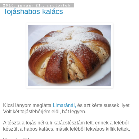
2010. január 21., csütörtök
Tojáshabos kalács
Kicsi lányom meglátta
Limaránál,
és azt kérte süssek ilyet.
Volt két tojásfehérjém elöl, hát legyen.
A tészta a tojás nélküli kalácstésztám lett, ennek a feléből
készült a habos kalács, másik feléből lekváros kiflik lettek.