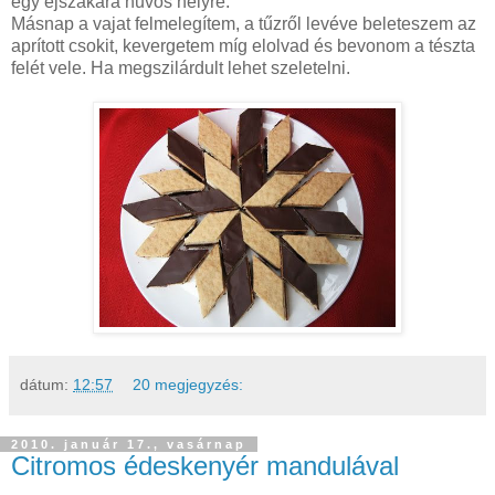
egy éjszakára hűvös helyre.
Másnap a vajat felmelegítem, a tűzről levéve beleteszem az
aprított csokit, kevergetem míg elolvad és bevonom a tészta
felét vele. Ha megszilárdult lehet szeletelni.
dátum:
12:57
20 megjegyzés:
2010. január 17., vasárnap
Citromos édeskenyér mandulával