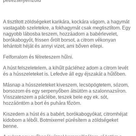
petrezselyemzöld
A tisztított zöldségeket karikára, kockára vágom, a hagymát
vastagabb szeletekre, a fokhagymát csak megtisztítom. Egy
nagyobb lábosba teszem, hozzáadom a babérlevelet,
borókabogyót, frissen őrölt borsot, a citrom vékonyan
lehántolt héját és annyi vizet, ami bőven ellepi.
Felforralom és félreteszem hűlni.
A húst felszeletelem, a kihűlt pácléhez adom a citrom levét
és a hússzeleteket is. Lefedve áll egy éjszakát a hűtőben.
Másnap a hússzeleteket kiveszem, lecsöpögtetem, sózom,
borsozom és egy serpenyőben átsütöm a szalonnazsíron.
Visszateszem a páclébe, teszek bele egy ek. sót,
hozzáöntöm a bort és puhára főzöm.
Kiszedem a húst és a babért, borókabogyókat, citromhéjat
kidobom a léből. Botmixerrel pürésítem a zöldségeket
benne.