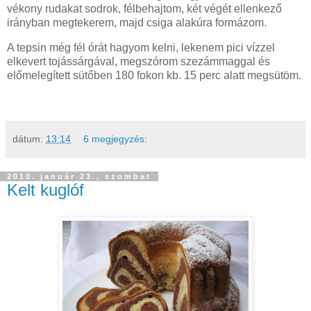
vékony rudakat sodrok, félbehajtom, két végét ellenkező
irányban megtekerem, majd csiga alakúra formázom.
A tepsin még fél órát hagyom kelni, lekenem pici vízzel
elkevert tojássárgával, megszórom szezámmaggal és
előmelegített sütőben 180 fokon kb. 15 perc alatt megsütöm.
dátum:
13:14
6 megjegyzés:
2010. január 23., szombat
Kelt kuglóf