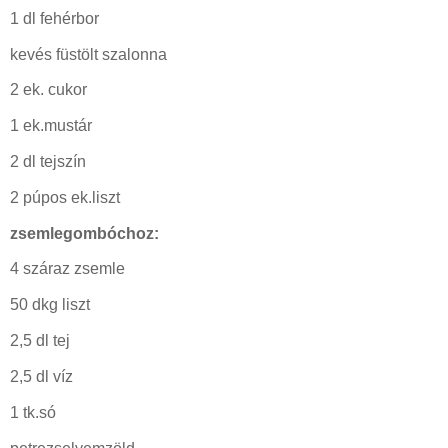
1 dl fehérbor
kevés füstölt szalonna
2 ek. cukor
1 ek.mustár
2 dl tejszín
2 púpos ek.liszt
zsemlegombóchoz:
4 száraz zsemle
50 dkg liszt
2,5 dl tej
2,5 dl víz
1 tk.só