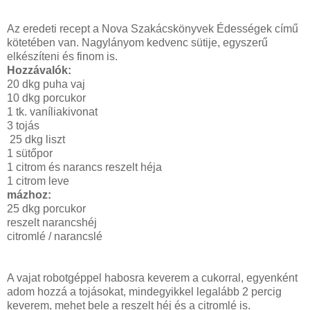
Az eredeti recept a Nova Szakácskönyvek Édességek című
kötetében van. Nagylányom kedvenc sütije, egyszerű
elkészíteni és finom is.
Hozzávalók:
20 dkg puha vaj
10 dkg porcukor
1 tk. vaníliakivonat
3 tojás
25 dkg liszt
1 sütőpor
1 citrom és narancs reszelt héja
1 citrom leve
mázhoz:
25 dkg porcukor
reszelt narancshéj
citromlé / narancslé
A vajat robotgéppel habosra keverem a cukorral, egyenként
adom hozzá a tojásokat, mindegyikkel legalább 2 percig
keverem, mehet bele a reszelt héj és a citromlé is.