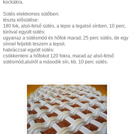
kockákra.
Sütés elektromos sütőben:
tészta elősütése:
180 fok, alsó-felső sütés, a tepsi a legalsó sínben, 10 perc.
túróval együtt sütés:
ugyanaz a sütésmód és hőfok marad, 25 perc sütés, de egy
sínnel feljebb teszem a tepsit.
habráccsal együtt sütés:
csökkenteni a hőfokot 120 fokra, marad az alsó-felső
sütésmód,alulról a második sín, kb. 10 perc sütés.