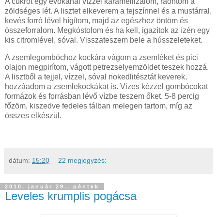
A cukrot egy evőkanál vízzel karamellizálom, ráöntöm a
zöldséges lét. A lisztet elkeverem a tejszínnel és a mustárral,
kevés forró lével hígítom, majd az egészhez öntöm és
összeforralom. Megkóstolom és ha kell, igazítok az ízén egy
kis citromlével, sóval. Visszateszem bele a hússzeleteket.
A zsemlegombóchoz kockára vágom a zsemléket és pici
olajon megpirítom, vágott petrezselyemzöldet teszek hozzá.
A lisztből a tejjel, vízzel, sóval nokedlitésztát keverek,
hozzáadom a zsemlekockákat is. Vizes kézzel gombócokat
formázok és forrásban lévő vízbe teszem őket. 5-8 percig
főzöm, kiszedve fedeles tálban melegen tartom, míg az
összes elkészül.
dátum:
15:20
22 megjegyzés:
2010. január 29., péntek
Leveles krumplis pogácsa