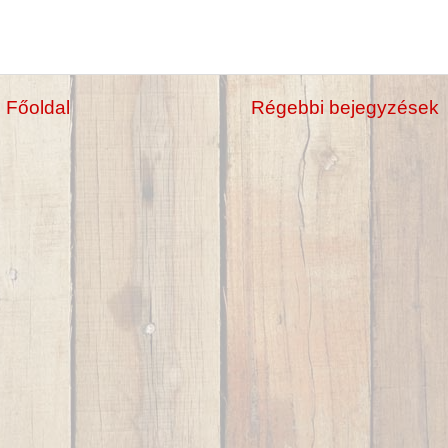
Főoldal
Régebbi bejegyzések