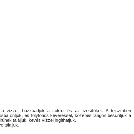
 a vízzel, hozzáadjuk a cukrot és az ízesítőket. A tejszínben
sba öntjük, és folytonos keveréssel, közepes lángon besűrítjük a
űnek találjuk, kevés vízzel hígíthatjuk.
e tálaljuk.