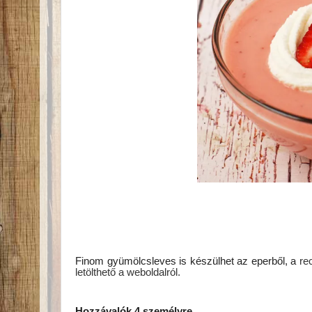
Finom gyümölcsleves is készülhet az eperből, a
re
letölthető a weboldalról.
Hozzávalók 4 személyre