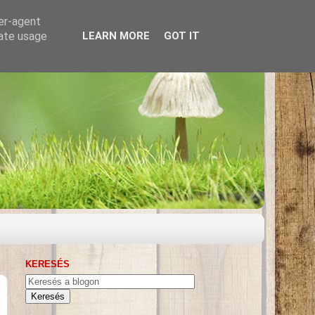
ser-agent
rate usage
LEARN MORE
GOT IT
KERESÉS