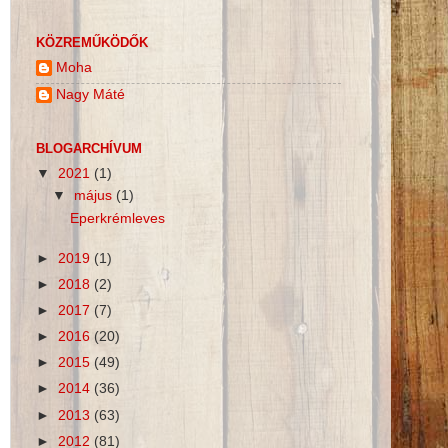
KÖZREMŰKÖDŐK
Moha
Nagy Máté
BLOGARCHÍVUM
▼
2021
(1)
▼
május
(1)
Eperkrémleves
►
2019
(1)
►
2018
(2)
►
2017
(7)
►
2016
(20)
►
2015
(49)
►
2014
(36)
►
2013
(63)
►
2012
(81)