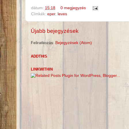
dátum:
15:18
0 megjegyzés
Címkék:
eper
,
leves
Újabb bejegyzések
Feliratkozás:
Bejegyzések (Atom)
ADDTHIS
LINKWITHIN