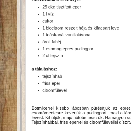
25 dkg tisztított eper
1 l víz
cukor
1 biocitrom reszelt héja és kifacsart leve
1 teáskanál vaníliakivonat
őrölt fahéj
1 csomag epres pudingpor
2 dl tejszín
a tálaláshoz:
tejszínhab
friss eper
citromfűlevél
Botmixerrel kisebb lábosban pürésítjük az epret
csomómentesre keverjük a pudingport, majd a lábo
levest. Kihűtjük, majd hűtőbe tesszük. Ha nagyon sűr
Tejszínhabbal, friss eperrel és citromfűlevéllel díszítv