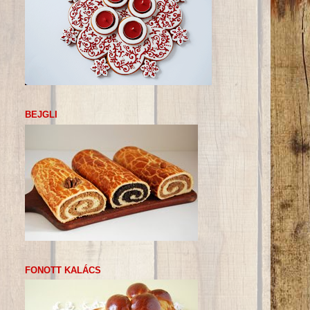
BEJGLI
FONOTT KALÁCS