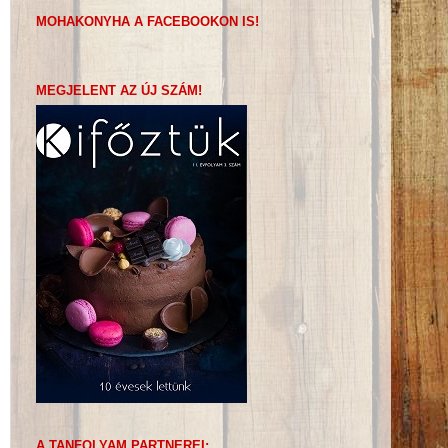
MOHAKONYHA A FACEBOOKON IS!
MEGJELENT AZ ÚJ SZÁM!
A TANFOLYAM PARTNEREI: