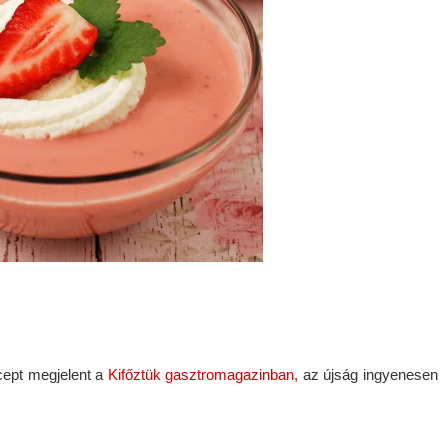
cept megjelent a 
Kifőztük gasztromagazinban,
 az újság ingyenesen 