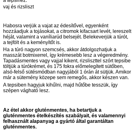
a tepsihez:
vaj és rizsliszt
Habosra verjük a vajat az édesítővel, egyenként 
hozzáadjuk a tojásokat, a citromok kifacsart levét, lereszelt 
héját, valamint a vaníliarúd belsejét. Belekeverjük a túrót, 
a tejfölt és a keményítőt is. 
Ha a túró nagyon szemcsés, akkor átdolgozhatjuk a 
masszát botmixerrel, így krémesebb lesz a végeredmény. 
Tapadásmentes vagy vajjal kikent, rizsliszttel szórt tepsibe 
töltjük a túrókrémet, és 175 fokra előmelegített sütőben, 
alsó-felső sütésmódban nagyjából 1 órán át sütjük. Amikor 
már a sütemény közepe sem remegős, akkor készen van.
A tepsiben hagyjuk kihűlni, majd hűtőbe tesszük, így 
szépen vágható lesz.
Az étel akkor gluténmentes, ha betartjuk a 
gluténmentes ételkészítés szabályait, és valamennyi 
felhasznált alapanyag a gyártó által garantáltan 
gluténmentes.