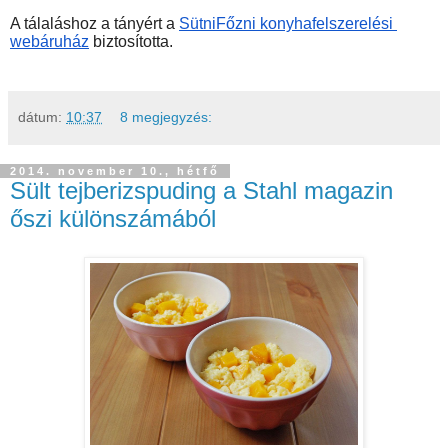
A tálaláshoz a tányért a 
SütniFőzni konyhafelszerelési 
webáruház
 biztosította. 
dátum:
10:37
8 megjegyzés:
2014. november 10., hétfő
Sült tejberizspuding a Stahl magazin
őszi különszámából