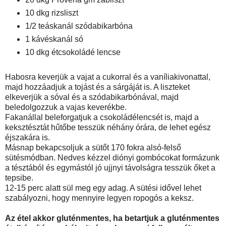
10 dkg rizsliszt
1/2 teáskanál szódabikarbóna
1 kávéskanál só
10 dkg étcsokoládé lencse
Habosra keverjük a vajat a cukorral és a vaníliakivonattal,
majd hozzáadjuk a tojást és a sárgáját is. A liszteket
elkeverjük a sóval és a szódabikarbónával, majd
beledolgozzuk a vajas keverékbe.
Fakanállal beleforgatjuk a csokoládélencsét is, majd a
keksztésztát hűtőbe tesszük néhány órára, de lehet egész
éjszakára is.
Másnap bekapcsoljuk a sütőt 170 fokra alsó-felső
sütésmódban. Nedves kézzel diónyi gombócokat formázunk
a tésztából és egymástól jó ujjnyi távolságra tesszük őket a
tepsibe.
12-15 perc alatt sül meg egy adag. A sütési idővel lehet
szabályozni, hogy mennyire legyen ropogós a keksz.
Az étel akkor gluténmentes, ha betartjuk a gluténmentes