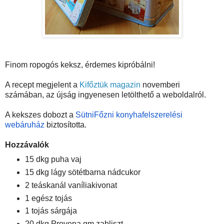
Finom ropogós keksz, érdemes kipróbálni!
A recept megjelent a
Kifőztük magazin
novemberi
számában, az újság ingyenesen letölthető a weboldalról.
A kekszes dobozt a
SütniFőzni konyhafelszerelési
webáruház
biztosította.
Hozzávalók
15 dkg puha vaj
15 dkg lágy sötétbarna nádcukor
2 teáskanál vaníliakivonat
1 egész tojás
1 tojás sárgája
20 dkg Provena gm zabliszt