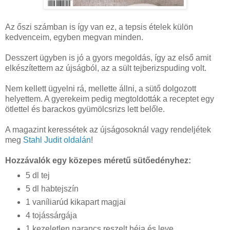
Az őszi számban is így van ez, a tepsis ételek külön
kedvenceim, egyben megvan minden.
Desszert ügyben is jó a gyors megoldás, így az első amit
elkészítettem az újságból, az a sült tejberizspuding volt.
Nem kellett ügyelni rá, mellette állni, a sütő dolgozott
helyettem. A gyerekeim pedig megtoldották a receptet egy
ötlettel és barackos gyümölcsrizs lett belőle.
A magazint keressétek az újságosoknál vagy rendeljétek
meg
Stahl Judit oldalán
!
Hozzávalók egy közepes méretű sütőedényhez:
5 dl tej
5 dl habtejszín
1 vaníliarúd kikapart magjai
4 tojássárgája
1 kezeletlen narancs reszelt héja és leve