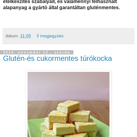
ételkészítés szabályait, és valamennyi felhasznált
alapanyag a gyártó által garantáltan gluténmentes.
dátum:
11:09
3 megjegyzés:
2014. november 12., szerda
Glutén-és cukormentes túrókocka