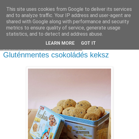
This site uses cookies from Google to deliver its services
Moha Konyha
and to analyze traffic. Your IP address and user-agent are
shared with Google along with performance and security
metrics to ensure quality of service, generate usage
statistics, and to detect and address abuse.
▼
LEARN MORE
GOT IT
2014. november 27., csütörtök
Gluténmentes csokoládés keksz