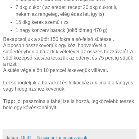
7 dkg cukor ( az eredeti recept 20 dkg cukrot ír,
nekem az rengeteg, elég édes lett így is)
15 dkg kerek szemű rizs
1 nagy konzerv barack (töltő tömeg 470 g)
Bekapcsoljuk a sütőt 150 fokra alsó-felső sütéssel.
Alaposan összekeverjük egy kézi habverővel a
sütőedényben a barack kivételével az összes hozzávalót. A
sütő középső rácsára tesszük az edényt és 75 percig sütjük
a rizst.
A sütés vége előtt 10 perccel átkeverjük villával.
Lecsöpögtetjük a barackot és felkockázzuk, majd a langyos
vagy hideg rizshez keverjük.
Tipp:
jól passzolna a fahéj íze is hozzá, legközelebb teszek
bele egy kávéskanálnyit.
dátum:
18:34
Nincsenek megjegyzések: