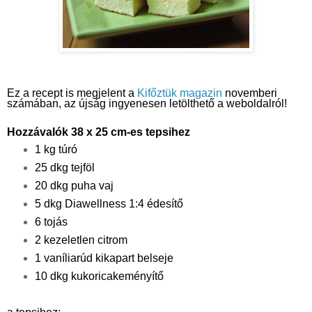
Ez a recept is megjelent a 
Kifőztük magazin 
novemberi 
számában, az újság ingyenesen letölthető a weboldalról!
Hozzávalók 38 x 25 cm-es tepsihez
1 kg túró
25 dkg tejföl
20 dkg puha vaj
5 dkg Diawellness 1:4 édesítő
6 tojás
2 kezeletlen citrom
1 vaníliarúd kikapart belseje
10 dkg kukoricakeményítő