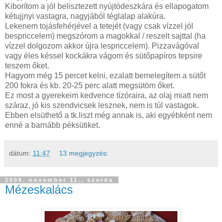
Kiborítom a jól belisztezett nyújtódeszkára és ellapogatom
kétujjnyi vastagra, nagyjából téglalap alakúra.
Lekenem tojásfehérjével a tetejét (vagy csak vízzel jól
bespriccelem) megszórom a magokkal / reszelt sajttal (ha
vízzel dolgozom akkor újra lespriccelem). Pizzavágóval
vagy éles késsel kockákra vágom és sütőpapíros tepsire
teszem őket.
Hagyom még 15 percet kelni, ezalatt bemelegítem a sütőt
200 fokra és kb. 20-25 perc alatt megsütöm őket.
Ez most a gyerekeim kedvence tízóraira, az olaj miatt nem
száraz, jó kis szendvicsek lesznek, nem is túl vastagok.
Ebben elsüthető a tk.liszt még annak is, aki egyébként nem
enné a barnább péksütiket.
dátum:
11:47
13 megjegyzés:
2009. november 11., szerda
Mézeskalács