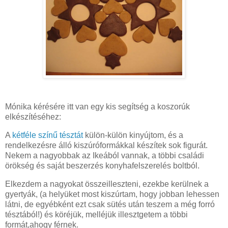
Mónika kérésére itt van egy kis segítség a koszorúk
elkészítéséhez:
A
kétféle színű tésztát
külön-külön kinyújtom, és a
rendelkezésre álló kiszúróformákkal készítek sok figurát.
Nekem a nagyobbak az Ikeából vannak, a többi családi
örökség és saját beszerzés konyhafelszerelés boltból.
Elkezdem a nagyokat összeilleszteni, ezekbe kerülnek a
gyertyák, (a helyüket most kiszúrtam, hogy jobban lehessen
látni, de egyébként ezt csak sütés után teszem a még forró
tésztából!) és köréjük, melléjük illesztgetem a többi
formát,ahogy férnek.