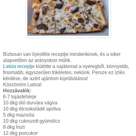
Biztosan van ilyesféle receptje mindenkinek, és a siker
alapvetően az arányokon múlik.
Latsia receptje
kiütötte a sajátomat a nyeregből, könnyebb,
finomabb, egyszerűen tökéletes, nekünk. Persze ez ízlés
kérdése, de azért ajánlom kipróbálásra!
Köszönöm Latsia!
Hozzávalók:
6-7 tojásfehérje
10 dkg dió durvára vágva
10 dkg étcsokoládé aprítva
5 dkg mazsola
10 dkg cukrozott gyümölcs
8 dkg liszt
12 dkg porcukor