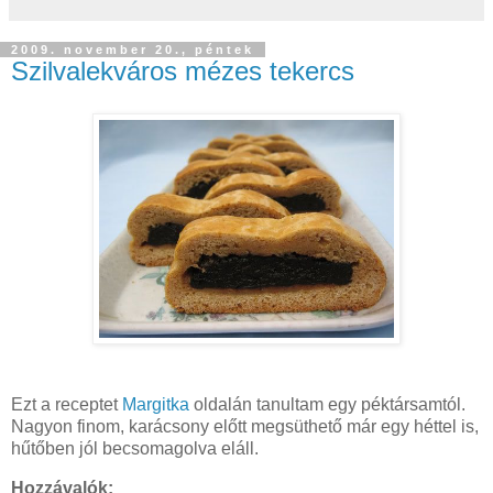
2009. november 20., péntek
Szilvalekváros mézes tekercs
Ezt a receptet
Margitka
oldalán tanultam egy péktársamtól.
Nagyon finom, karácsony előtt megsüthető már egy héttel is,
hűtőben jól becsomagolva eláll.
Hozzávalók: