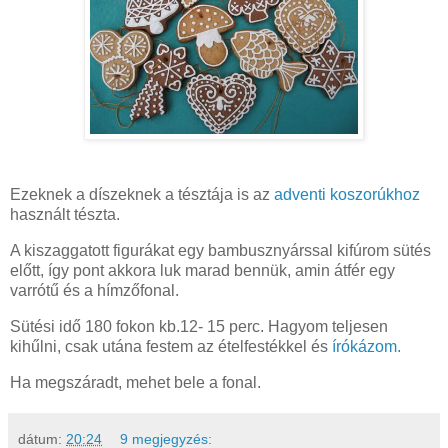
Ezeknek a díszeknek a tésztája is az
adventi koszorúkhoz
használt tészta.
A kiszaggatott figurákat egy bambusznyárssal kifúrom sütés
előtt, így pont akkora luk marad bennük, amin átfér egy
varrótű és a hímzőfonal.
Sütési idő 180 fokon kb.12- 15 perc. Hagyom teljesen
kihűlni, csak utána festem az ételfestékkel és
írókázom.
Ha megszáradt, mehet bele a fonal.
dátum:
20:24
9 megjegyzés: