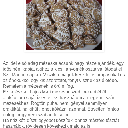
Az idei első adag mézeskalácsunk nagy része ajándék, egy
idős néni kapja, akihez a kicsi lányomék osztálya látogat el
Szt. Márton napján. Viszik a maguk készítette lámpásokat és
az énekükkel egy kis szeretetet, fényt visznek az életébe.
Remélem a mézesnek is örülni fog.
Ezt a tésztát Lajos Mari mézespuszedli receptjéből
alakítottam saját ízlésre, ezt használom a megenni szánt
mézesekhez. Rögtön puha, nem igényel semmilyen
praktikát, ha kihűlt lehet írókázni azonnal. Egyetlen fontos
dolog, hogy nem szabad túlsütni!
Ha házikót, díszt, egyebet készítek, ahhoz másféle tésztát
használok, rövidesen következik majd az is.