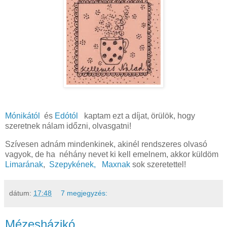
Mónikától
és
Edótól
kaptam ezt a díjat, örülök, hogy
szeretnek nálam időzni, olvasgatni!
Szívesen adnám mindenkinek, akinél rendszeres olvasó
vagyok, de ha néhány nevet ki kell emelnem, akkor küldöm
Limarának
,
Szepykének,
Maxnak
sok szeretettel!
dátum:
17:48
7 megjegyzés:
Mézesházikó