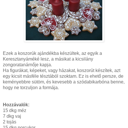
Ezek a koszorúk ajándékba készültek, az egyik a
Keresztanyáméké lesz, a másikat a kicsilány
zongoratanárnője kapja.
Ha figurákat, képeket, vagy házakat, koszorút készítek, azt
egy kicsit másféle tésztából szoktam. Ez is ehető persze, de
keményebbre sütöm, és kevesebb a szódabikarbóna benne,
hogy ne torzuljon a formája.
Hozzávalók:
15 dkg méz
7 dkg vaj
2 tojás
15 dkg porcukor