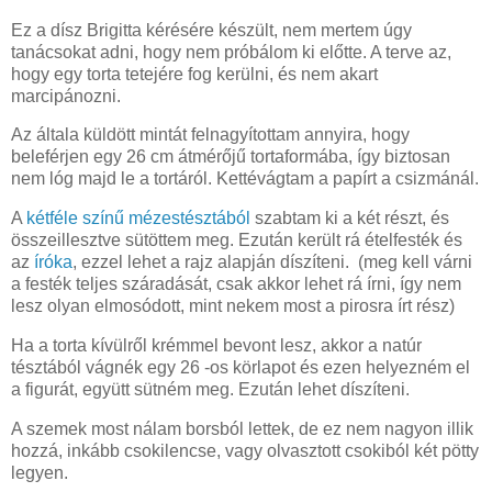
Ez a dísz Brigitta kérésére készült, nem mertem úgy
tanácsokat adni, hogy nem próbálom ki előtte. A terve az,
hogy egy torta tetejére fog kerülni, és nem akart
marcipánozni.
Az általa küldött mintát felnagyítottam annyira, hogy
beleférjen egy 26 cm átmérőjű tortaformába, így biztosan
nem lóg majd le a tortáról. Kettévágtam a papírt a csizmánál.
A
kétféle színű mézestésztából
szabtam ki a két részt, és
összeillesztve sütöttem meg. Ezután került rá ételfesték és
az
íróka
, ezzel lehet a rajz alapján díszíteni. (meg kell várni
a festék teljes száradását, csak akkor lehet rá írni, így nem
lesz olyan elmosódott, mint nekem most a pirosra írt rész)
Ha a torta kívülről krémmel bevont lesz, akkor a natúr
tésztából vágnék egy 26 -os körlapot és ezen helyezném el
a figurát, együtt sütném meg. Ezután lehet díszíteni.
A szemek most nálam borsból lettek, de ez nem nagyon illik
hozzá, inkább csokilencse, vagy olvasztott csokiból két pötty
legyen.