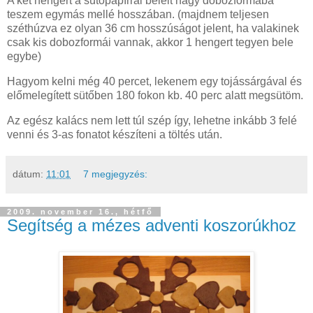
A két hengert a sütőpapírral bélelt nagy dobozformába
teszem egymás mellé hosszában. (majdnem teljesen
széthúzva ez olyan 36 cm hosszúságot jelent, ha valakinek
csak kis dobozformái vannak, akkor 1 hengert tegyen bele
egybe)
Hagyom kelni még 40 percet, lekenem egy tojássárgával és
előmelegített sütőben 180 fokon kb. 40 perc alatt megsütöm.
Az egész kalács nem lett túl szép így, lehetne inkább 3 felé
venni és 3-as fonatot készíteni a töltés után.
dátum:
11:01
7 megjegyzés:
2009. november 16., hétfő
Segítség a mézes adventi koszorúkhoz