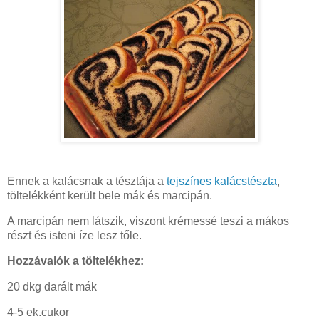
Ennek a kalácsnak a tésztája a
tejszínes kalácstészta
,
töltelékként került bele mák és marcipán.
A marcipán nem látszik, viszont krémessé teszi a mákos
részt és isteni íze lesz tőle.
Hozzávalók a töltelékhez:
20 dkg darált mák
4-5 ek.cukor