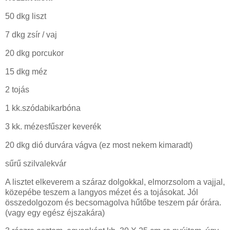
50 dkg liszt
7 dkg zsír / vaj
20 dkg porcukor
15 dkg méz
2 tojás
1 kk.szódabikarbóna
3 kk. mézesfűszer keverék
20 dkg dió durvára vágva (ez most nekem kimaradt)
sűrű szilvalekvár
A lisztet elkeverem a száraz dolgokkal, elmorzsolom a vajjal,
közepébe teszem a langyos mézet és a tojásokat. Jól
összedolgozom és becsomagolva hűtőbe teszem pár órára.
(vagy egy egész éjszakára)