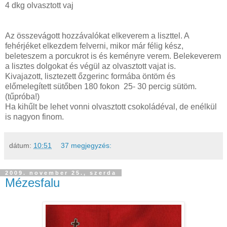
4 dkg olvasztott vaj
Az összevágott hozzávalókat elkeverem a liszttel. A
fehérjéket elkezdem felverni, mikor már félig kész,
beleteszem a porcukrot is és keményre verem. Belekeverem
a lisztes dolgokat és végül az olvasztott vajat is.
Kivajazott, lisztezett őzgerinc formába öntöm és
előmelegített sütőben 180 fokon 25- 30 percig sütöm.
(tűpróba!)
Ha kihűlt be lehet vonni olvasztott csokoládéval, de enélkül
is nagyon finom.
dátum:
10:51
37 megjegyzés:
2009. november 25., szerda
Mézesfalu