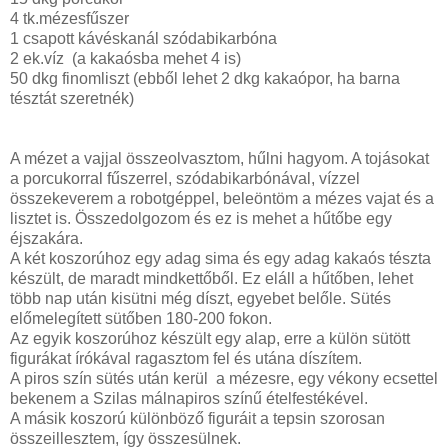
4 tk.mézesfűszer
1 csapott kávéskanál szódabikarbóna
2 ek.víz (a kakaósba mehet 4 is)
50 dkg finomliszt (ebből lehet 2 dkg kakaópor, ha barna
tésztát szeretnék)
A mézet a vajjal összeolvasztom, hűlni hagyom. A tojásokat
a porcukorral fűszerrel, szódabikarbónával, vízzel
összekeverem a robotgéppel, beleöntöm a mézes vajat és a
lisztet is. Összedolgozom és ez is mehet a hűtőbe egy
éjszakára.
A két koszorúhoz egy adag sima és egy adag kakaós tészta
készült, de maradt mindkettőből. Ez eláll a hűtőben, lehet
több nap után kisütni még díszt, egyebet belőle. Sütés
előmelegített sütőben 180-200 fokon.
Az egyik koszorúhoz készült egy alap, erre a külön sütött
figurákat írókával ragasztom fel és utána díszítem.
A piros szín sütés után kerül a mézesre, egy vékony ecsettel
bekenem a Szilas málnapiros színű ételfestékével.
A másik koszorú különböző figuráit a tepsin szorosan
összeillesztem, így összesülnek.