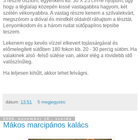
3 részre osztom, egyenként kb. 30 X 25 cm-re nyújtom, úgy
hogy a téglalap közepén kissé vastagabbra hagyom, két
szélén vékonyabbra. A vastag részre kenem a szilvalekvárt,
megszórom a dióval és mindkét oldalról ráhajtom a tésztát.
Lenyomkodom és a három rudat sütőpapíros tepsibe
teszem.
Lekenem egy kevés vízzel elkevert tojássárgával és
előmelegített sütőben 180 fokon kb. 20 - 30 percig sütöm. Ha
valakinek alsó -felső sütése van, akkor elég a rövidebb idő
valószínűleg.
Ha teljesen kihűlt, akkor lehet felvágni.
dátum:
13:51
5 megjegyzés:
2009. november 18., szerda
Mákos marcipános kalács