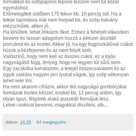
formákkal és sütőpapíros tepsire teszem nem túl közel
egymáshoz.
Előmelegített sütőben 175 fokon kb. 10 percig sül. Ha a
teteje tapintásra már nem horpad be, és szép halvány
mézszínűek, akkor jó.
Ha kihűltek, lehet írókázni őket. Ehhez a fehérjét elkezdem
keverni és lassan adagolom hozzá a kétszer átszitált
porcukrot és az ecetet. Akkor jó, ha egy fogpiszkálóval csíkot
húzok a kézfejemre és az nem folyik szét.
Valószínű, hogy nem kell az összes cukor, ez a tojás
nagyságától függ, lényeg, hogy ne legyen túl sűrű sem.
Egy zacskóba kanalazom, a tetejét összecsavarom és az
egyik sarkára nagyon pici lyukat vágok, így szép vékonyan
lehet vele írni.
Ha nem akarom cifrázni, akkor dió nagyságú gombócokat
formázok lisztes kézzel, ezeket kb. 12 percig sütöm, így
olyan igazi, félgömb alakú puszedli formájuk lesz.
Lehet csokival bevonni, magokkal díszíteni, stb...
dátum:
14:29
64 megjegyzés: