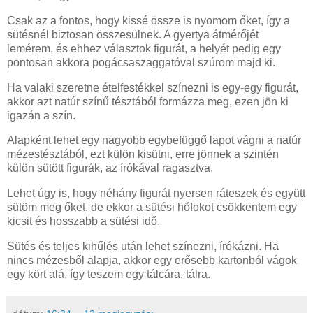
Csak az a fontos, hogy kissé össze is nyomom őket, így a
sütésnél biztosan összesülnek. A gyertya átmérőjét
lemérem, és ehhez választok figurát, a helyét pedig egy
pontosan akkora pogácsaszaggatóval szúrom majd ki.
Ha valaki szeretne ételfestékkel színezni is egy-egy figurát,
akkor azt natúr színű tésztából formázza meg, ezen jön ki
igazán a szín.
Alapként lehet egy nagyobb egybefüggő lapot vágni a natúr
mézestésztából, ezt külön kisütni, erre jönnek a szintén
külön sütött figurák, az írókával ragasztva.
Lehet úgy is, hogy néhány figurát nyersen ráteszek és együtt
sütöm meg őket, de ekkor a sütési hőfokot csökkentem egy
kicsit és hosszabb a sütési idő.
Sütés és teljes kihűlés után lehet színezni, írókázni. Ha
nincs mézesből alapja, akkor egy erősebb kartonból vágok
egy kört alá, így teszem egy tálcára, tálra.