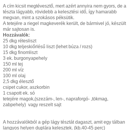
A cím kicsit megtévesztő, mert azért annyira nem gyors, de a
tészta lágyabb, rövidebb a kelesztési idő, így hamarabb
megvan, mint a szokásos péksütik.
A tetejére a riegel magkeverék került, de bármivel jó, készült
már sajtosan is.
Hozzávalók:
25 dkg rétesliszt
10 dkg teljeskiőrlésű liszt (lehet búza / rozs)
15 dkg finomliszt
3 ek. burgonyapehely
150 ml tej
200 ml víz
100 ml olaj
2,5 dkg élesztő
csipet cukor, aszkorbin
1 csapott ek. só
tetejére magok,(szezám-, len-, napraforgó- ,tökmag,
zabpehely) vagy reszelt sajt
A hozzávalókból a gép lágy tésztát dagaszt, amit egy tálban
langyos helyen duplára kelesztek. (kb.40-45 perc)