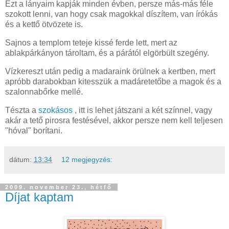
Ezt a lányaim kapják minden évben, persze más-más féle
szokott lenni, van hogy csak magokkal díszítem, van írókás
és a kettő ötvözete is.
Sajnos a templom teteje kissé ferde lett, mert az
ablakpárkányon tároltam, és a párától elgörbült szegény.
Vízkereszt után pedig a madaraink örülnek a kertben, mert
apróbb darabokban kitesszük a madáretetőbe a magok és a
szalonnabőrke mellé.
Tészta a
szokásos
, itt is lehet játszani a két színnel, vagy
akár a tető pirosra festésével, akkor persze nem kell teljesen
"hóval" borítani.
dátum:
13:34
12 megjegyzés:
2009. november 23., hétfő
Díjat kaptam