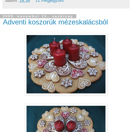
dátum:
16:34
12 megjegyzés:
2009. november 15., vasárnap
Adventi koszorúk mézeskalácsból