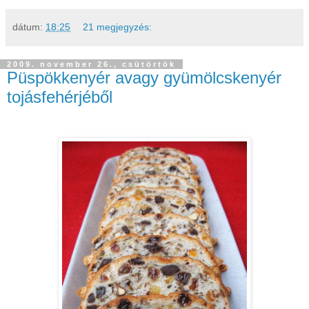
dátum:
18:25
21 megjegyzés:
2009. november 26., csütörtök
Püspökkenyér avagy gyümölcskenyér
tojásfehérjéből