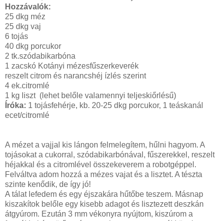
Hozzávalók:
25 dkg méz
25 dkg vaj
6 tojás
40 dkg porcukor
2 tk.szódabikarbóna
1 zacskó Kotányi mézesfűszerkeverék
reszelt citrom és narancshéj ízlés szerint
4 ek.citromlé
1 kg liszt (lehet belőle valamennyi teljeskiőrlésű)
Íróka:
1 tojásfehérje, kb. 20-25 dkg porcukor, 1 teáskanál
ecet/citromlé
A mézet a vajjal kis lángon felmelegítem, hűlni hagyom. A
tojásokat a cukorral, szódabikarbónával, fűszerekkel, reszelt
héjakkal és a citromlével összekeverem a robotgéppel.
Felváltva adom hozzá a mézes vajat és a lisztet. A tészta
szinte kenődik, de így jó!
A tálat lefedem és egy éjszakára hűtőbe teszem. Másnap
kiszakítok belőle egy kisebb adagot és lisztezett deszkán
átgyúrom. Ezután 3 mm vékonyra nyújtom, kiszúrom a