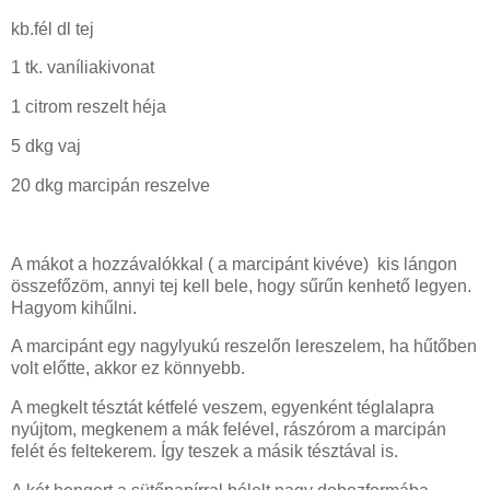
kb.fél dl tej
1 tk. vaníliakivonat
1 citrom reszelt héja
5 dkg vaj
20 dkg marcipán reszelve
A mákot a hozzávalókkal ( a marcipánt kivéve) kis lángon
összefőzöm, annyi tej kell bele, hogy sűrűn kenhető legyen.
Hagyom kihűlni.
A marcipánt egy nagylyukú reszelőn lereszelem, ha hűtőben
volt előtte, akkor ez könnyebb.
A megkelt tésztát kétfelé veszem, egyenként téglalapra
nyújtom, megkenem a mák felével, rászórom a marcipán
felét és feltekerem. Így teszek a másik tésztával is.