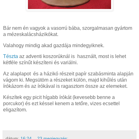
Bár nem én vagyok a vasorrú bába, szorgalmasan gyártom
a mézeskalácsházikókat.
Valahogy mindig akad gazdája mindegyiknek.
Tészta
az adventi koszorúknál is használt, most is lehet
kétféle színűt készíteni és variálni.
Az alaplapot és a házikó részeit papír szabásminta alapján
vágom ki. Megsütöm a részeket külön, majd kihűlés után
írókázom és az írókával is ragasztom össze az elemeket.
Készítek egy picit hígabb írókát (kevesebb benne a
porcukor) és ezt késsel kenem a tetőre, vizes ecsettel
eligazítom.
dátum:
16:24
23 megjegyzés: