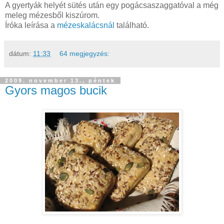
A gyertyák helyét sütés után egy pogácsaszaggatóval a még
meleg mézesből kiszúrom.
Íróka leírása a
mézeskalácsnál
található.
dátum:
11:33
64 megjegyzés:
2009. november 13., péntek
Gyors magos bucik