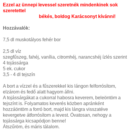
Ezzel az ünnepi levessel szeretnék mindenkinek sok
szeretettel
békés, boldog Karácsonyt kívánni!
Hozzávalók:
7,5 dl muskotályos fehér bor
2,5 dl víz
szegfűszeg, fahéj, vanília, citromhéj, narancshéj ízlés szerint
4 tojássárga
5 ek. cukor
3,5 - 4 dl tejszín
A bort a vízzel és a fűszerekkel kis lángon felforrósítom,
elzárom és fedő alatt hagyom állni.
A tojássárgákat a cukorral habosra keverem, beleöntöm a
tejszínt is. Folyamatos keverés közben apránként
hozzáöntöm a forró bort, majd kis lángra visszatéve
kevergetve átforrósítom a levest. Óvatosan, nehogy a
tojássárga kicsapódjon benne!
Átszűröm, és máris tálalom.