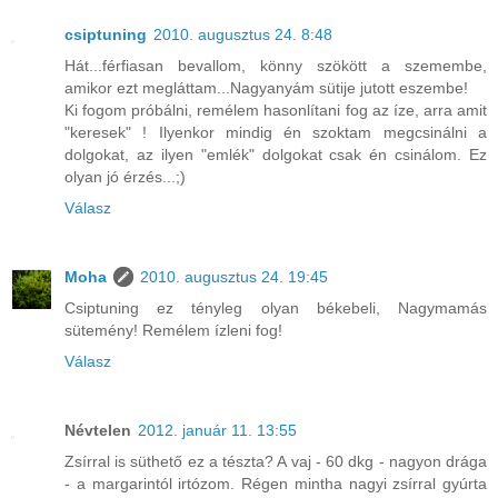
csiptuning
2010. augusztus 24. 8:48
Hát...férfiasan bevallom, könny szökött a szemembe,
amikor ezt megláttam...Nagyanyám sütije jutott eszembe!
Ki fogom próbálni, remélem hasonlítani fog az íze, arra amit
"keresek" ! Ilyenkor mindig én szoktam megcsinálni a
dolgokat, az ilyen "emlék" dolgokat csak én csinálom. Ez
olyan jó érzés...;)
Válasz
Moha
2010. augusztus 24. 19:45
Csiptuning ez tényleg olyan békebeli, Nagymamás
sütemény! Remélem ízleni fog!
Válasz
Névtelen
2012. január 11. 13:55
Zsírral is süthető ez a tészta? A vaj - 60 dkg - nagyon drága
- a margarintól irtózom. Régen mintha nagyi zsírral gyúrta