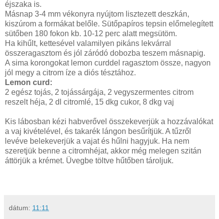
éjszaka is.
Másnap 3-4 mm vékonyra nyújtom lisztezett deszkán,
kiszúrom a formákat belőle. Sütőpapíros tepsin előmelegített
sütőben 180 fokon kb. 10-12 perc alatt megsütöm.
Ha kihűlt, kettesével valamilyen pikáns lekvárral
összeragasztom és jól záródó dobozba teszem másnapig.
A sima korongokat lemon curddel ragasztom össze, nagyon
jól megy a citrom íze a diós tésztához.
Lemon curd:
2 egész tojás, 2 tojássárgája, 2 vegyszermentes citrom
reszelt héja, 2 dl citromlé, 15 dkg cukor, 8 dkg vaj
Kis lábosban kézi habverővel összekeverjük a hozzávalókat
a vaj kivételével, és takarék lángon besűrítjük. A tűzről
levéve belekeverjük a vajat és hűlni hagyjuk. Ha nem
szeretjük benne a citromhéjat, akkor még melegen szitán
áttörjük a krémet. Üvegbe töltve hűtőben tároljuk.
dátum:
11:11