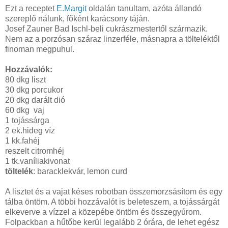
Ezt a receptet
E.Margit
oldalán tanultam, azóta állandó
szereplő nálunk, főként karácsony táján.
Josef Zauner Bad Ischl-beli cukrászmestertől származik.
Nem az a porzósan száraz linzerféle, másnapra a tölteléktől
finoman megpuhul.
Hozzávalók:
80 dkg liszt
30 dkg porcukor
20 dkg darált dió
60 dkg vaj
1 tojássárga
2 ek.hideg víz
1 kk.fahéj
reszelt citromhéj
1 tk.vaníliakivonat
töltelék
: baracklekvár, lemon curd
A lisztet és a vajat késes robotban összemorzsásítom és egy
tálba öntöm. A többi hozzávalót is beleteszem, a tojássárgát
elkeverve a vízzel a közepébe öntöm és összegyúrom.
Folpackban a hűtőbe kerül legalább 2 órára, de lehet egész