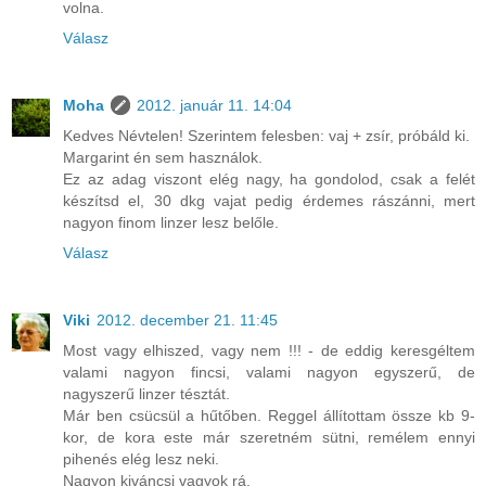
volna.
Válasz
Moha
2012. január 11. 14:04
Kedves Névtelen! Szerintem felesben: vaj + zsír, próbáld ki.
Margarint én sem használok.
Ez az adag viszont elég nagy, ha gondolod, csak a felét
készítsd el, 30 dkg vajat pedig érdemes rászánni, mert
nagyon finom linzer lesz belőle.
Válasz
Viki
2012. december 21. 11:45
Most vagy elhiszed, vagy nem !!! - de eddig keresgéltem
valami nagyon fincsi, valami nagyon egyszerű, de
nagyszerű linzer tésztát.
Már ben csücsül a hűtőben. Reggel állítottam össze kb 9-
kor, de kora este már szeretném sütni, remélem ennyi
pihenés elég lesz neki.
Nagyon kiváncsi vagyok rá.