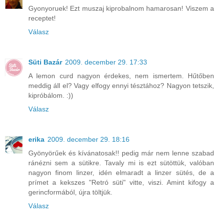
Gyonyoruek! Ezt muszaj kiprobalnom hamarosan! Viszem a
receptet!
Válasz
Süti Bazár
2009. december 29. 17:33
A lemon curd nagyon érdekes, nem ismertem. Hűtőben
meddig áll el? Vagy elfogy ennyi tésztához? Nagyon tetszik,
kipróbálom. :))
Válasz
erika
2009. december 29. 18:16
Gyönyörűek és kívánatosak!! pedig már nem lenne szabad
ránézni sem a sütikre. Tavaly mi is ezt sütöttük, valóban
nagyon finom linzer, idén elmaradt a linzer sütés, de a
prímet a kekszes "Retró süti" vitte, viszi. Amint kifogy a
gerincformából, újra töltjük.
Válasz