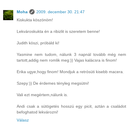
Moha
2009. december 30. 21:47
Kiskukta köszönöm!
Lekvároskukta én a ribizlit is szeretem benne!
Judith köszi, próbáld ki!
Yasmine nem tudom, nálunk 3 napnál tovább még nem
tartott,addig nem romlik meg:)) Vajas kalácsra is finom!
Erika ugye,hogy finom! Mondjuk a retrósüti kisebb macera.
Szepy:)) De érdemes tényleg megsütni!
Vali ezt megértem,nálunk is.
Andi csak a sütögetés hosszú egy picit, aztán a családot
befoghatod lekvározni!
Válasz