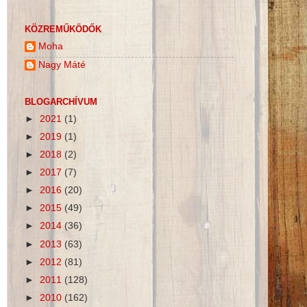
KÖZREMŰKÖDŐK
Moha
Nagy Máté
BLOGARCHÍVUM
►
2021
(1)
►
2019
(1)
►
2018
(2)
►
2017
(7)
►
2016
(20)
►
2015
(49)
►
2014
(36)
►
2013
(63)
►
2012
(81)
►
2011
(128)
►
2010
(162)