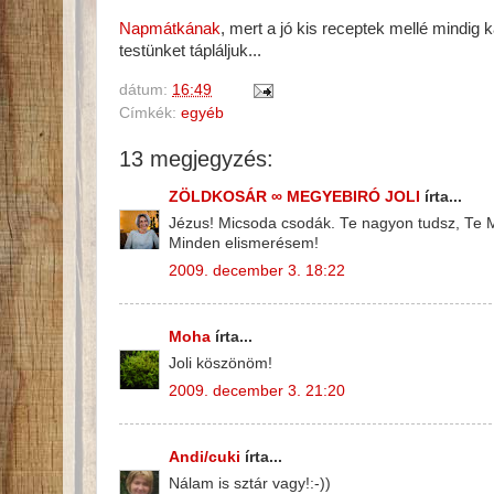
Napmátkának
, mert a jó kis receptek mellé mindig 
testünket tápláljuk...
dátum:
16:49
Címkék:
egyéb
13 megjegyzés:
ZÖLDKOSÁR ∞ MEGYEBIRÓ JOLI
írta...
Jézus! Micsoda csodák. Te nagyon tudsz, Te 
Minden elismerésem!
2009. december 3. 18:22
Moha
írta...
Joli köszönöm!
2009. december 3. 21:20
Andi/cuki
írta...
Nálam is sztár vagy!:-))