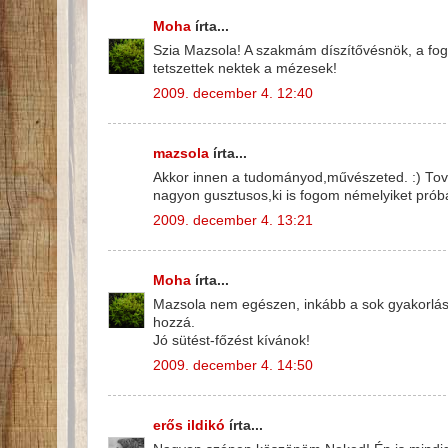
Moha
írta...
Szia Mazsola! A szakmám díszítővésnök, a fog
tetszettek nektek a mézesek!
2009. december 4. 12:40
mazsola
írta...
Akkor innen a tudományod,művészeted. :) Tovább
nagyon gusztusos,ki is fogom némelyiket próbá
2009. december 4. 13:21
Moha
írta...
Mazsola nem egészen, inkább a sok gyakorlás,
hozzá.
Jó sütést-főzést kívánok!
2009. december 4. 14:50
erős ildikó
írta...