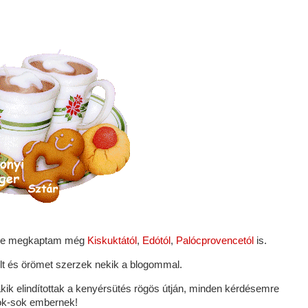
t, de megkaptam még
Kiskuktától
,
Edótól
,
Palócprovencetól
is.
t és örömet szerzek nekik a blogommal.
kik elindítottak a kenyérsütés rögös útján, minden kérdésemre
sok-sok embernek!