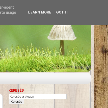
ser-agent
rate usage
LEARN MORE
GOT IT
KERESÉS