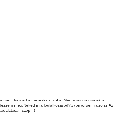
yörűen díszíted a mézeskalácsokat.Még a sógornőmnek is
érdezzem meg.Neked mia foglalkozásod?Gyönyörűen rajzolsz!Az
dálatosan szép. :)