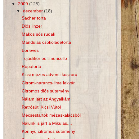
▼
2009
(125)
▼
december
(18)
Sacher torta
Diós linzer
Mákos sós rudak
Mandulás csokoládétorta
Borleves
Tojáslikőr és limoncello
Répatorta
Kicsi mézes adventi koszorú
Citrom-narancs-lime lekvár
Citromos diós sütemény
Nálam járt az Angyalkám!
Retrósüti Kicsi Vútól
Mécsestartók mézeskalácsból
Nálunk is járt a Mikulás....
Könnyű citromos sütemény