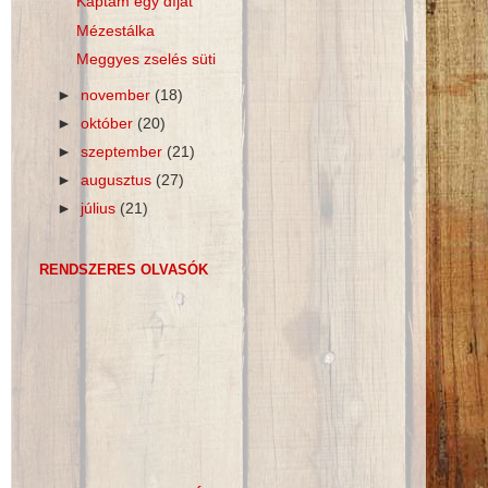
Kaptam egy díjat
Mézestálka
Meggyes zselés süti
►
november
(18)
►
október
(20)
►
szeptember
(21)
►
augusztus
(27)
►
július
(21)
RENDSZERES OLVASÓK