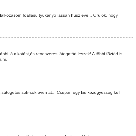
lalkozásom főállású tyúkanyó lassan húsz éve... Örülök, hogy
i jó alkotást,és rendszeres látogatód leszek! A többi főztöd is
lni.
sütögetés sok-sok éven át... Csupán egy kis kézügyesség kell