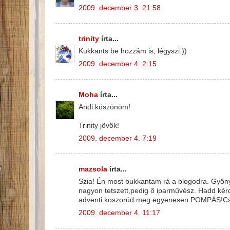
2009. december 3. 21:58
trinity
írta...
Kukkants be hozzám is, légyszi:))
2009. december 4. 2:15
Moha
írta...
Andi köszönöm!
Trinity jövök!
2009. december 4. 7:19
mazsola
írta...
Szia! Én most bukkantam rá a blogodra. Gyön
nagyon tetszett,pedig ő iparművész. Hadd k
adventi koszorúd meg egyenesen POMPÁS!Cso
2009. december 4. 11:17