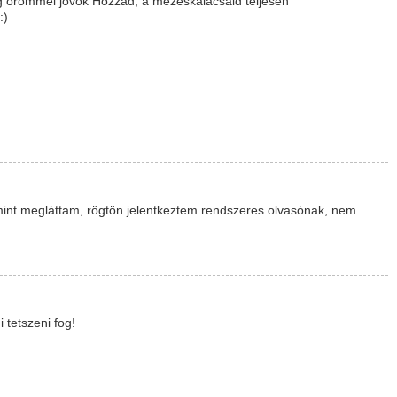
 örömmel jövök Hozzád, a mézeskalácsaid teljesen
:)
nt megláttam, rögtön jelentkeztem rendszeres olvasónak, nem
tetszeni fog!