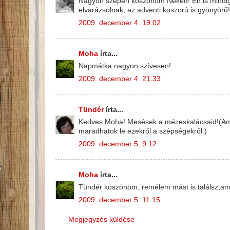
Nagyon szépen köszönöm Neked! Én is mindig
elvarázsolnak, az adventi koszorú is gyönyörű!
2009. december 4. 19:02
Moha
írta...
Napmátka nagyon szívesen!
2009. december 4. 21:33
Tündér
írta...
Kedves Moha! Mesések a mézeskalácsaid!(Ami
maradhatok le ezekről a szépségekről:)
2009. december 5. 9:12
Moha
írta...
Tündér köszönöm, remélem mást is találsz,ami 
2009. december 5. 11:15
Megjegyzés küldése