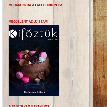
MOHAKONYHA A FACEBOOKON IS!
MEGJELENT AZ ÚJ SZÁM!
A TANFOLYAM PARTNEREI: