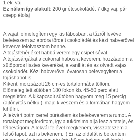
1 ek. vaj
Ez nálam így alakult
: 200 gr étcsokoládé, 7 dkg vaj, pár
csepp étolaj
A vajat felmelegítem egy kis lábosban, a tűzről levéve
beleteszem az apróra tördelt csokoládét és kézi habverővel
keverve felolvasztom benne.
A tojásfehérjéket habbá verem egy csipet sóval.
A tojássárgákat a cukorral habosra keverem, hozzáadom a
sütőporos lisztes keveréket, a vaníliát és az olvadt vajas
csokoládét. Kézi habverővel óvatosan belevegyítem a
tojáshabot is.
Kikent, morzsázott 26 cm-es tortaformába töltöm.
Előmelegített sütőben 180 fokon kb. 45-50 perc alatt
megsütöm. A kikapcsolt sütőben hagyom még 15 percig
(ajtónyitás nélkül), majd kiveszem és a formában hagyom
kihűlni.
A lekvárt botmixerrel pürésítem és belekeverem a rumot. A
tortalapot megfordítom, így a tükörsima alja lesz a teteje, és
félbevágom. A lekvár felével megkenem, visszateszem a
felső lapot, azt is bekenem. ( Én az oldalát is bekentem