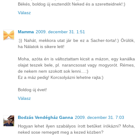
Békés, boldog új esztendőt Neked és a szeretteidnek!:)
Válasz
Mamma
2009. december 31. 1:51
:)) Nahát, mekkora utat jár be ez a Sacher-torta!:) Örülök,
ha Nálatok is sikere lett!
Moha, azóta én is változtattam kicsit a mázon, egy kanálka
olajat teszek bele, pl. narancsosat vagy mogyorót. Rémes,
de nekem nem szokott sok lenni....:)
Ez a máz pedig! Korcsolyázni lehetne rajta:)
Boldog új évet!
Válasz
Bodzás Vendégház Ganna
2009. december 31. 7:03
Hogyan lehet ilyen szabályos írott betűket írókázni? Moha,
neked sose remegett meg a kezed közben?