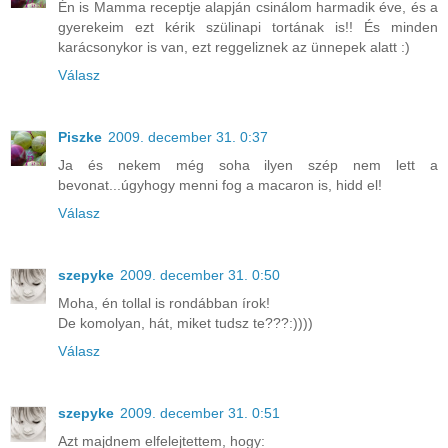
Én is Mamma receptje alapján csinálom harmadik éve, és a
gyerekeim ezt kérik szülinapi tortának is!! És minden
karácsonykor is van, ezt reggeliznek az ünnepek alatt :)
Válasz
Piszke
2009. december 31. 0:37
Ja és nekem még soha ilyen szép nem lett a
bevonat...úgyhogy menni fog a macaron is, hidd el!
Válasz
szepyke
2009. december 31. 0:50
Moha, én tollal is rondábban írok!
De komolyan, hát, miket tudsz te???:))))
Válasz
szepyke
2009. december 31. 0:51
Azt majdnem elfelejtettem, hogy: