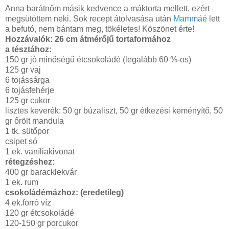
Anna barátnőm másik kedvence a máktorta mellett, ezért
megsütöttem neki. Sok recept átolvasása után
Mammáé
lett
a befutó, nem bántam meg, tökéletes! Köszönet érte!
Hozzávalók: 26 cm átmérőjű tortaformához
a tésztához:
150 gr jó minőségű étcsokoládé (legalább 60 %-os)
125 gr vaj
6 tojássárga
6 tojásfehérje
125 gr cukor
lisztes keverék: 50 gr búzaliszt, 50 gr étkezési keményítő, 50
gr őrölt mandula
1 tk. sütőpor
csipet só
1 ek. vaníliakivonat
rétegzéshez:
400 gr baracklekvár
1 ek. rum
csokoládémázhoz: (eredetileg)
4 ek.forró víz
120 gr étcsokoládé
120-150 gr porcukor