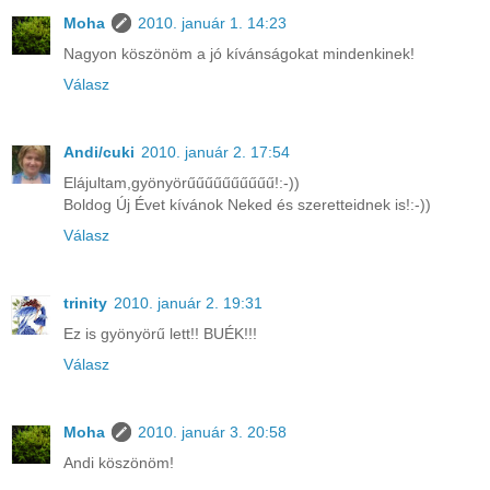
Moha
2010. január 1. 14:23
Nagyon köszönöm a jó kívánságokat mindenkinek!
Válasz
Andi/cuki
2010. január 2. 17:54
Elájultam,gyönyörűűűűűűűűűű!:-))
Boldog Új Évet kívánok Neked és szeretteidnek is!:-))
Válasz
trinity
2010. január 2. 19:31
Ez is gyönyörű lett!! BUÉK!!!
Válasz
Moha
2010. január 3. 20:58
Andi köszönöm!