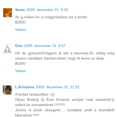
Vesta
2009. december 31. 8:32
Az új évben én is megpróbálom ezt a tortát!
BÚÉK!
Válasz
Orsi
2009. december 31. 8:57
Hű de gyönyörű!nagyon jó lett a bevonás.Én eddig még
sosem csináltam Sachert,lehet ,hogy itt lenne az ideje...
BUÉK!
Válasz
L.Krisztina
2009. december 31. 11:32
A tortád fantasztikus :)))
Olyan Boldog Új Évet Kívánok amilyet csak szeretnél:))
neked és szeretteidnek !!!!!!!!!!
Jövőre is jövök nézegetni , csodákat amik a kezeidből
kikerülnek !!!!!!