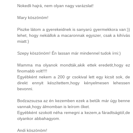
Nokedli hajrá, nem olyan nagy varázslat!
Mary köszönöm!
Piszke látom a gyerekeidnek is sanyarú gyermekkora van:))
lehet, hogy nekiállok a macaronnak egyszer, csak a kihívás
miatt:)
Szepy köszönöm! Én lassan már mindennel tudok írni:)
Mamma ma olyanok mondták,akik ettek eredetit,hogy ez
finomabb volt!!!!
Egyébként nekem a 200 gr csokival lett egy kicsit sok, de
direkt ennyit készítettem,hogy kényelmesen lehessen
bevonni.
Bodzazsuzsa az én kezemben ezek a betűk már úgy benne
vannak,hogy álmomban is leírom őket.
Egyébként szokott néha remegni a kezem,a fáradtságtól,de
olyankor abbahagyom.
Andi köszönöm!