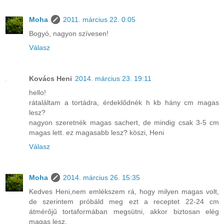
Moha
2011. március 22. 0:05
Bogyó, nagyon szívesen!
Válasz
Kovács Heni
2014. március 23. 19:11
hello!
rátaláltam a tortádra, érdeklődnék h kb hány cm magas
lesz?
nagyon szeretnék magas sachert, de mindig csak 3-5 cm
magas lett. ez magasabb lesz? köszi, Heni
Válasz
Moha
2014. március 26. 15:35
Kedves Heni,nem emlékszem rá, hogy milyen magas volt,
de szerintem próbáld meg ezt a receptet 22-24 cm
átmérőjű tortaformában megsütni, akkor biztosan elég
magas lesz.