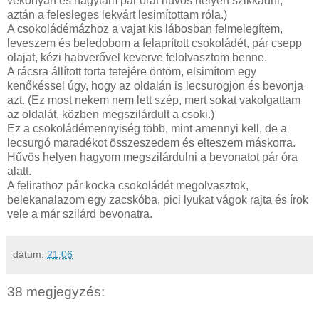
vékonyan és hagytam pár órát hűvös helyen szikkadni,
aztán a felesleges lekvárt lesimítottam róla.)
A csokoládémázhoz a vajat kis lábosban felmelegítem,
leveszem és beledobom a felaprított csokoládét, pár csepp
olajat, kézi habverővel keverve felolvasztom benne.
A rácsra állított torta tetejére öntöm, elsimítom egy
kenőkéssel úgy, hogy az oldalán is lecsurogjon és bevonja
azt. (Ez most nekem nem lett szép, mert sokat vakolgattam
az oldalát, közben megszilárdult a csoki.)
Ez a csokoládémennyiség több, mint amennyi kell, de a
lecsurgó maradékot összeszedem és elteszem máskorra.
Hűvös helyen hagyom megszilárdulni a bevonatot pár óra
alatt.
A felirathoz pár kocka csokoládét megolvasztok,
belekanalazom egy zacskóba, pici lyukat vágok rajta és írok
vele a már szilárd bevonatra.
dátum:
21:06
38 megjegyzés: