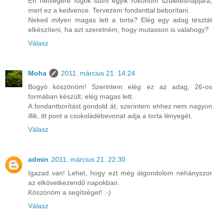
Én hétvégére fogok sütni egyik rokonom születésnapjára,
mert ez a kedvence. Tervezem fondanttal beborítani.
Neked milyen magas lett a torta? Elég egy adag tésztát
elkészíteni, ha azt szeretném, hogy mutasson is valahogy?
Válasz
Moha
2011. március 21. 14:24
Bogyó köszönöm! Szerintem elég ez az adag, 26-os
formában készült, elég magas lett.
A fondantborítást gondold át, szerintem ehhez nem nagyon
illik, itt pont a csokoládébevonat adja a torta lényegét.
Válasz
admin
2011. március 21. 22:30
Igazad van! Lehet, hogy ezt még átgondolom néhányszor
az elkövetkezendő napokban.
Köszönöm a segítséget! :-)
Válasz