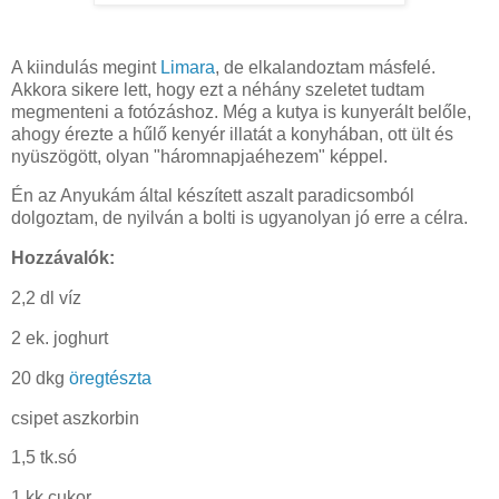
A kiindulás megint
Limara
, de elkalandoztam másfelé.
Akkora sikere lett, hogy ezt a néhány szeletet tudtam
megmenteni a fotózáshoz. Még a kutya is kunyerált belőle,
ahogy érezte a hűlő kenyér illatát a konyhában, ott ült és
nyüszögött, olyan "háromnapjaéhezem" képpel.
Én az Anyukám által készített aszalt paradicsomból
dolgoztam, de nyilván a bolti is ugyanolyan jó erre a célra.
Hozzávalók:
2,2 dl víz
2 ek. joghurt
20 dkg
öregtészta
csipet aszkorbin
1,5 tk.só
1 kk.cukor