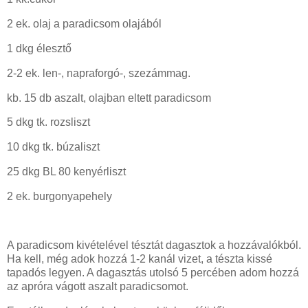
2 ek. olaj a paradicsom olajából
1 dkg élesztő
2-2 ek. len-, napraforgó-, szezámmag.
kb. 15 db aszalt, olajban eltett paradicsom
5 dkg tk. rozsliszt
10 dkg tk. búzaliszt
25 dkg BL 80 kenyérliszt
2 ek. burgonyapehely
A paradicsom kivételével tésztát dagasztok a hozzávalókból.
Ha kell, még adok hozzá 1-2 kanál vizet, a tészta kissé
tapadós legyen. A dagasztás utolsó 5 percében adom hozzá
az apróra vágott aszalt paradicsomot.