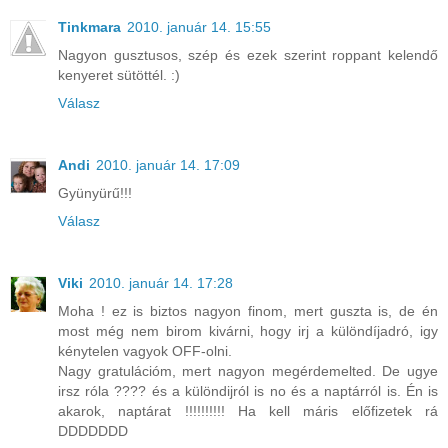
Tinkmara
2010. január 14. 15:55
Nagyon gusztusos, szép és ezek szerint roppant kelendő
kenyeret sütöttél. :)
Válasz
Andi
2010. január 14. 17:09
Gyünyürű!!!
Válasz
Viki
2010. január 14. 17:28
Moha ! ez is biztos nagyon finom, mert guszta is, de én
most még nem birom kivárni, hogy irj a különdíjadró, igy
kénytelen vagyok OFF-olni.
Nagy gratulációm, mert nagyon megérdemelted. De ugye
irsz róla ???? és a különdijról is no és a naptárról is. Én is
akarok, naptárat !!!!!!!!!! Ha kell máris előfizetek rá
DDDDDDD