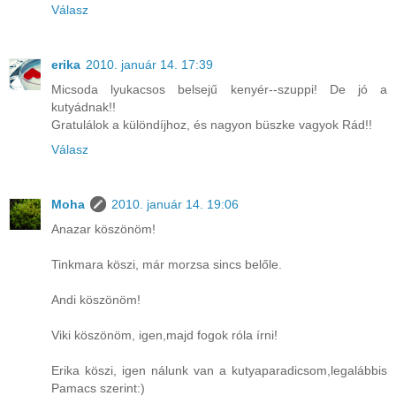
Válasz
erika
2010. január 14. 17:39
Micsoda lyukacsos belsejű kenyér--szuppi! De jó a
kutyádnak!!
Gratulálok a különdíjhoz, és nagyon büszke vagyok Rád!!
Válasz
Moha
2010. január 14. 19:06
Anazar köszönöm!
Tinkmara köszi, már morzsa sincs belőle.
Andi köszönöm!
Viki köszönöm, igen,majd fogok róla írni!
Erika köszi, igen nálunk van a kutyaparadicsom,legalábbis
Pamacs szerint:)