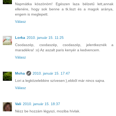
Napmátka köszönöm! Egészen laza bélzetű lett,annak
ellenére, hogy sok benne a tk.liszt és a magok aránya,
engem is meglepett.
Válasz
Lorka
2010. január 15. 11:25
Csodaszép, csodaszép, csodaszép, jelentkeznék a
maradékra! :o) Az aszalt paris kenyér a kedvencem.
Válasz
Moha
2010. január 15. 17:47
Lori a legközelebbire szívesen:),ebből már nincs sajna.
Válasz
Vali
2010. január 15. 18:37
Nézz be hozzám légyszi, moziba hívlak.