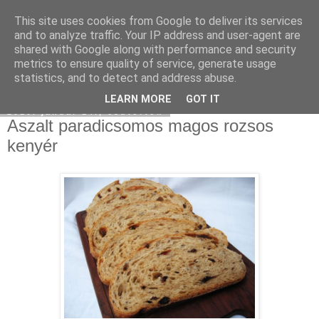
This site uses cookies from Google to deliver its services
Moha Konyha
and to analyze traffic. Your IP address and user-agent are
shared with Google along with performance and security
metrics to ensure quality of service, generate usage
statistics, and to detect and address abuse.
▼
LEARN MORE
GOT IT
2010. január 14., csütörtök
Aszalt paradicsomos magos rozsos
kenyér