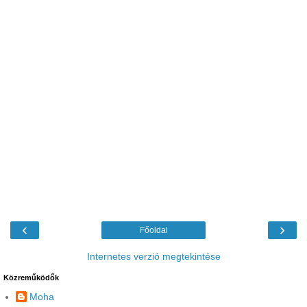
‹
›
Főoldal
Internetes verzió megtekintése
Közreműködők
Moha