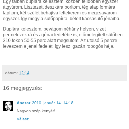
Egy tálban duplára kelesztem, közben félidőben egyszer
átgyúrom. Lisztezett deszkára borítom, téglalap formára
lapítom, két szélét behajtva feltekerem és megcsavarom
egyszer. Így megy a sütőpapírral bélelt kacsasütő jénaiba.
Duplára kelesztem, bevágom néhány helyen, vizet
permetezek rá és a jénai fedelébe is, előmelegített sütőben
210 fokon 50-55 perc alatt megsütöm. Az utolsó 5 percre
leveszem a jénai fedelét, így lesz igazán ropogós héja.
dátum:
12:14
16 megjegyzés:
Anazar
2010. január 14. 14:18
Nagyon szép kenyér!
Válasz