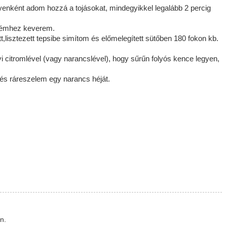
yenként adom hozzá a tojásokat, mindegyikkel legalább 2 percig
krémhez keverem.
t,lisztezett tepsibe simítom és előmelegített sütőben 180 fokon kb.
citromlével (vagy narancslével), hogy sűrűn folyós kence legyen,
t és ráreszelem egy narancs héját.
n.