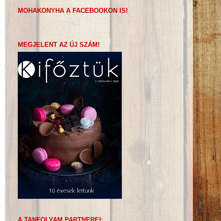
MOHAKONYHA A FACEBOOKON IS!
MEGJELENT AZ ÚJ SZÁM!
A TANFOLYAM PARTNEREI: