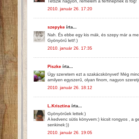
Tetszik nagyon, remélem a férfinépnek is fog!
2010. január 26. 17:20
szepyke
írta...
Nah. És ebbe egy kis mák, és szepy már a me
Gyönyörű lett!:)
2010. január 26. 17:35
Piszke
írta...
Úgy szeretem ezt a szakácskönyvet! Még mindig 
amilyen egyszerű, olyan finom, nagyon szeretj
2010. január 26. 18:12
L.Krisztina
írta...
Gyönyörűek lettek:)
A kedvenc sütis könyvem:) kicsit rongyos , a ge
senkinek:))
2010. január 26. 19:05