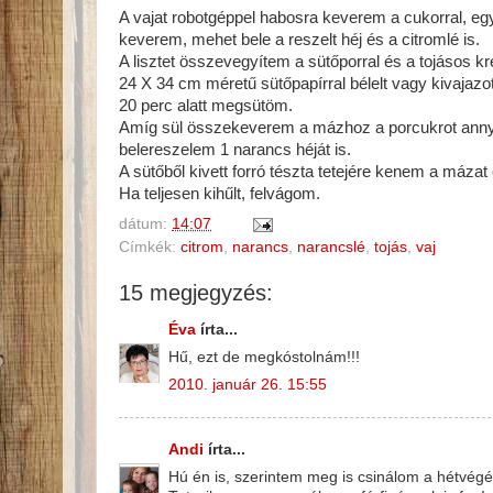
A vajat robotgéppel habosra keverem a cukorral, eg
keverem, mehet bele a reszelt héj és a citromlé is.
A lisztet összevegyítem a sütőporral és a tojásos 
24 X 34 cm méretű sütőpapírral bélelt vagy kivajazot
20 perc alatt megsütöm.
Amíg sül összekeverem a mázhoz a porcukrot annyi 
belereszelem 1 narancs héját is.
A sütőből kivett forró tészta tetejére kenem a máza
Ha teljesen kihűlt, felvágom.
dátum:
14:07
Címkék:
citrom
,
narancs
,
narancslé
,
tojás
,
vaj
15 megjegyzés:
Éva
írta...
Hű, ezt de megkóstolnám!!!
2010. január 26. 15:55
Andi
írta...
Hú én is, szerintem meg is csinálom a hétvégé