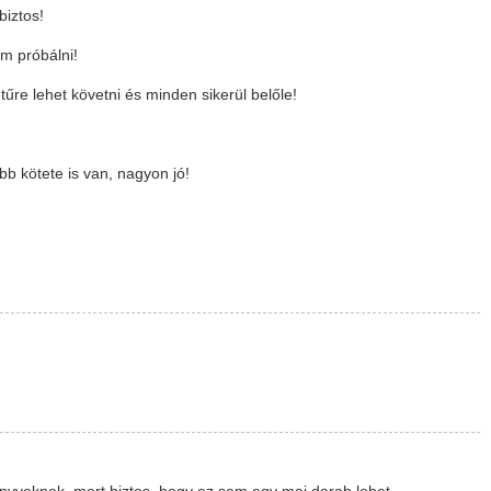
biztos!
om próbálni!
tűre lehet követni és minden sikerül belőle!
b kötete is van, nagyon jó!