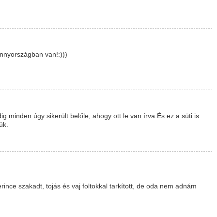
nnyországban van!:)))
minden úgy sikerült belőle, ahogy ott le van írva.És ez a süti is
ük.
rince szakadt, tojás és vaj foltokkal tarkított, de oda nem adnám