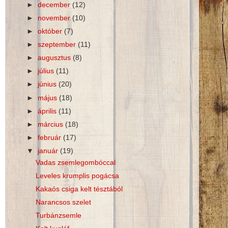
►
december
(12)
►
november
(10)
►
október
(7)
►
szeptember
(11)
►
augusztus
(8)
►
július
(11)
►
június
(20)
►
május
(18)
►
április
(11)
►
március
(18)
►
február
(17)
▼
január
(19)
Vadas zsemlegombóccal
Leveles krumplis pogácsa
Kakaós csiga kelt tésztából
Narancsos szelet
Turbánzsemle