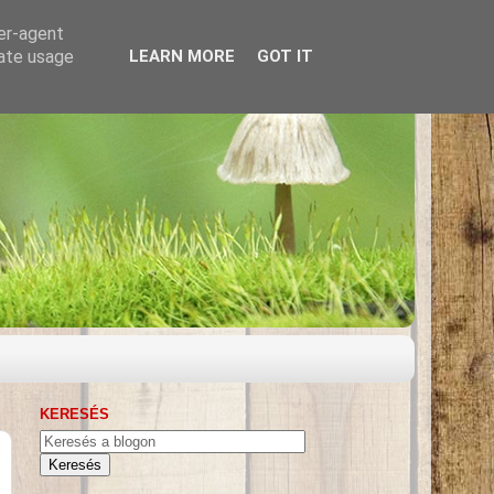
ser-agent
rate usage
LEARN MORE
GOT IT
KERESÉS