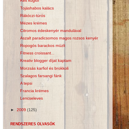
Kelt kuglóf
Tojáshabos kalács
Rákóczi-túrós
Mézes krémes
Citromos édeskenyér mandulával
Aszalt paradicsomos magos rozsos kenyér
Ropogós barackos müzli
Fitness croissant...
Kreativ blogger díjat kaptam
Morzsás karfiol és brokkoli
Szalagos farsangi fánk
A tepsi
Francia krémes
Lencseleves
►
2009
(125)
RENDSZERES OLVASÓK