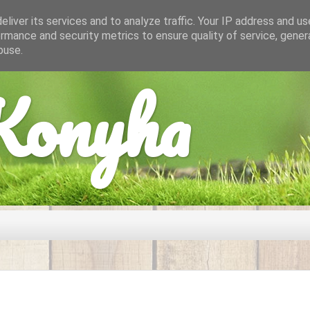
liver its services and to analyze traffic. Your IP address and u
rmance and security metrics to ensure quality of service, gene
buse.
onyha