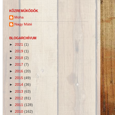
KÖZREMŰKÖDŐK
Moha
Nagy Máté
BLOGARCHÍVUM
►
2021
(1)
►
2019
(1)
►
2018
(2)
►
2017
(7)
►
2016
(20)
►
2015
(49)
►
2014
(36)
►
2013
(63)
►
2012
(81)
►
2011
(128)
▼
2010
(162)