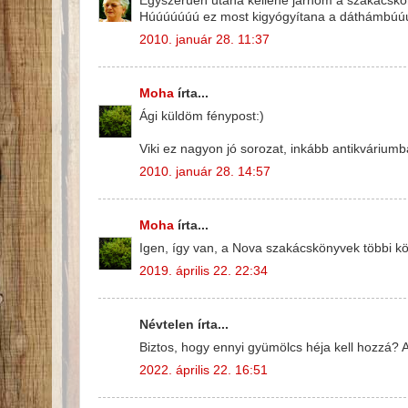
Egyszerüen utána kellene járnom a szakácskön
Húúúúúúú ez most kigyógyítana a dáthámbúúúúú
2010. január 28. 11:37
Moha
írta...
Ági küldöm fénypost:)
Viki ez nagyon jó sorozat, inkább antikvárium
2010. január 28. 14:57
Moha
írta...
Igen, így van, a Nova szakácskönyvek többi kö
2019. április 22. 22:34
Névtelen írta...
Biztos, hogy ennyi gyümölcs héja kell hozzá? 
2022. április 22. 16:51