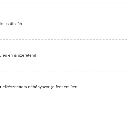
e is dícséri.
 és én is szeretem!
r elkészítettem néhányszor (a fent említett