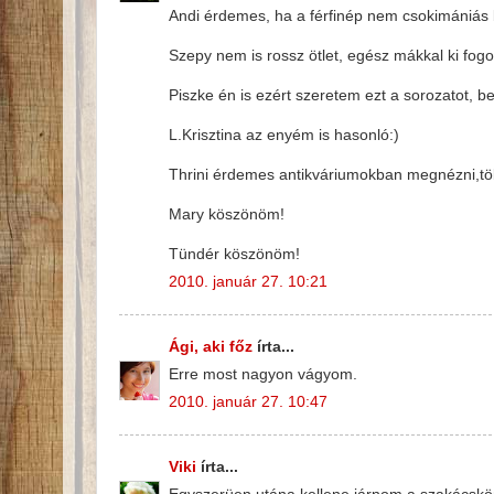
Andi érdemes, ha a férfinép nem csokimániás 
Szepy nem is rossz ötlet, egész mákkal ki fog
Piszke én is ezért szeretem ezt a sorozatot, be
L.Krisztina az enyém is hasonló:)
Thrini érdemes antikváriumokban megnézni,töb
Mary köszönöm!
Tündér köszönöm!
2010. január 27. 10:21
Ági, aki főz
írta...
Erre most nagyon vágyom.
2010. január 27. 10:47
Viki
írta...