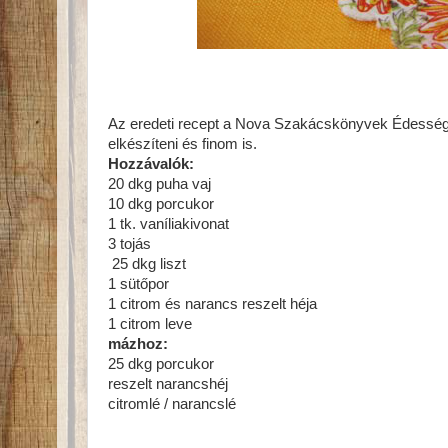
Az eredeti recept a Nova Szakácskönyvek Édesség
elkészíteni és finom is.
Hozzávalók:
20 dkg puha vaj
10 dkg porcukor
1 tk. vaníliakivonat
3 tojás
25 dkg liszt
1 sütőpor
1 citrom és narancs reszelt héja
1 citrom leve
mázhoz:
25 dkg porcukor
reszelt narancshéj
citromlé / narancslé