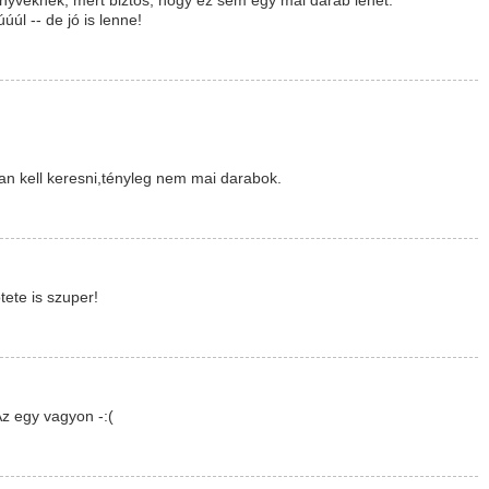
yveknek, mert biztos, hogy ez sem egy mai darab lehet.
l -- de jó is lenne!
ban kell keresni,tényleg nem mai darabok.
tete is szuper!
Az egy vagyon -:(