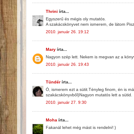
Thrini
írta...
Egyszerű és mégis oly mutatós.
A szakácskönyvet nem ismerem, de látom Piszk
2010. január 26. 19:12
Mary
írta...
Nagyon szép lett. Nekem is megvan az a könyv
2010. január 26. 19:43
Tündér
írta...
Ó, ismerem ezt a sütit.Tényleg finom, én is má
szakácskönyvből)Nagyon mutatós lett a sütid.
2010. január 27. 9:30
Moha
írta...
Fakanál lehet még mást is rendelni!:)