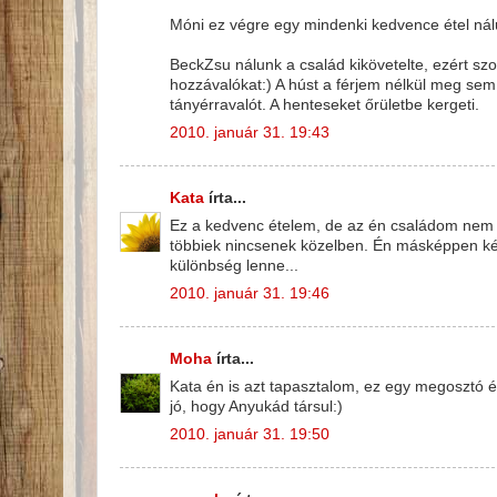
Móni ez végre egy mindenki kedvence étel nálu
BeckZsu nálunk a család kikövetelte, ezért sz
hozzávalókat:) A húst a férjem nélkül meg sem
tányérravalót. A henteseket őrületbe kergeti.
2010. január 31. 19:43
Kata
írta...
Ez a kedvenc ételem, de az én családom nem s
többiek nincsenek közelben. Én másképpen kés
különbség lenne...
2010. január 31. 19:46
Moha
írta...
Kata én is azt tapasztalom, ez egy megosztó ét
jó, hogy Anyukád társul:)
2010. január 31. 19:50