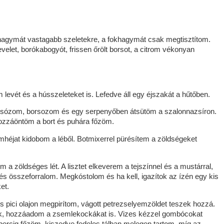
a hagymát vastagabb szeletekre, a fokhagymát csak megtisztítom.
let, borókabogyót, frissen őrölt borsot, a citrom vékonyan
m levét és a hússzeleteket is. Lefedve áll egy éjszakát a hűtőben.
 sózom, borsozom és egy serpenyőben átsütöm a szalonnazsíron.
hozzáöntöm a bort és puhára főzöm.
mhéjat kidobom a léből. Botmixerrel pürésítem a zöldségeket
 a zöldséges lét. A lisztet elkeverem a tejszínnel és a mustárral,
és összeforralom. Megkóstolom és ha kell, igazítok az ízén egy kis
et.
ici olajon megpirítom, vágott petrezselyemzöldet teszek hozzá.
everek, hozzáadom a zsemlekockákat is. Vizes kézzel gombócokat