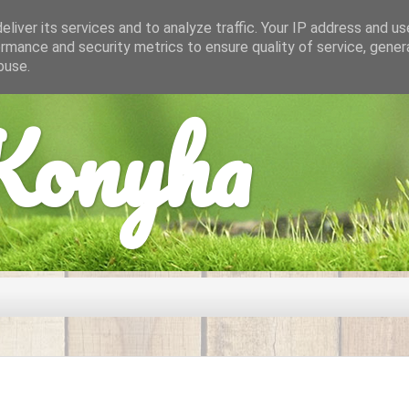
liver its services and to analyze traffic. Your IP address and u
rmance and security metrics to ensure quality of service, gene
buse.
onyha