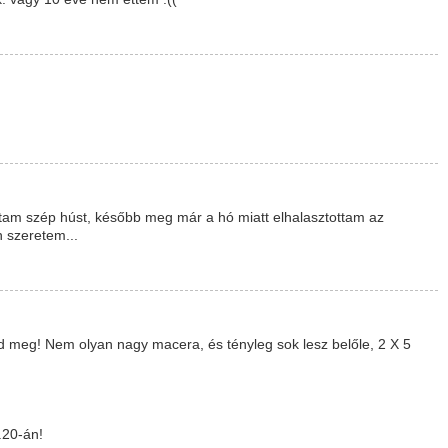
tam szép húst, később meg már a hó miatt elhalasztottam az
 szeretem...
főzd meg! Nem olyan nagy macera, és tényleg sok lesz belőle, 2 X 5
.20-án!