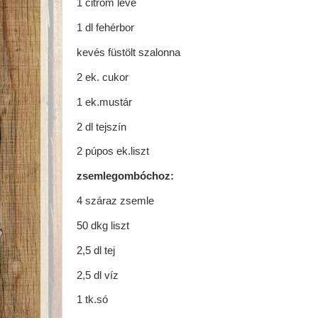
1 citrom leve
1 dl fehérbor
kevés füstölt szalonna
2 ek. cukor
1 ek.mustár
2 dl tejszín
2 púpos ek.liszt
zsemlegombóchoz:
4 száraz zsemle
50 dkg liszt
2,5 dl tej
2,5 dl víz
1 tk.só