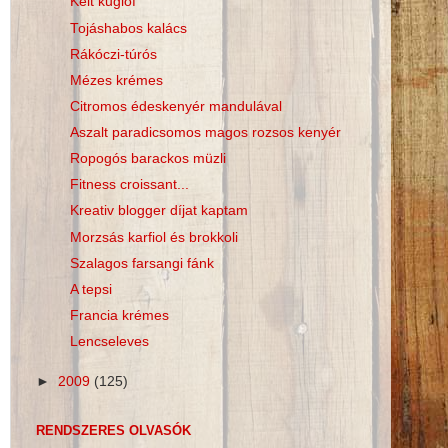
Kelt kuglóf
Tojáshabos kalács
Rákóczi-túrós
Mézes krémes
Citromos édeskenyér mandulával
Aszalt paradicsomos magos rozsos kenyér
Ropogós barackos müzli
Fitness croissant...
Kreativ blogger díjat kaptam
Morzsás karfiol és brokkoli
Szalagos farsangi fánk
A tepsi
Francia krémes
Lencseleves
►
2009
(125)
RENDSZERES OLVASÓK