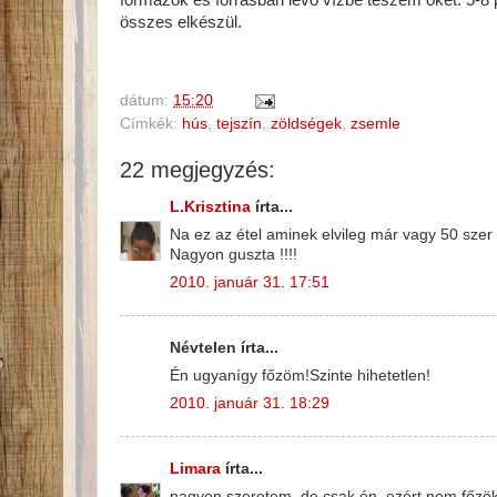
formázok és forrásban lévő vízbe teszem őket. 5-8 
összes elkészül.
dátum:
15:20
Címkék:
hús
,
tejszín
,
zöldségek
,
zsemle
22 megjegyzés:
L.Krisztina
írta...
Na ez az étel aminek elvileg már vagy 50 sze
Nagyon guszta !!!!
2010. január 31. 17:51
Névtelen írta...
Én ugyanígy főzöm!Szinte hihetetlen!
2010. január 31. 18:29
Limara
írta...
nagyon szeretem, de csak én, ezért nem főzök