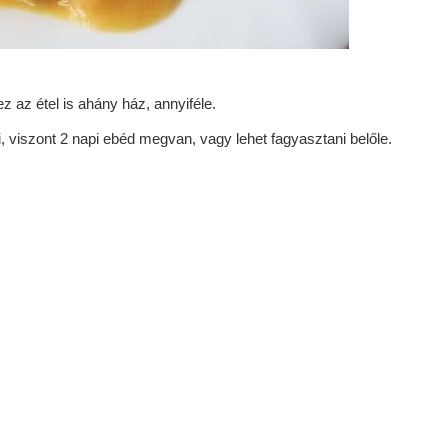
z az étel is ahány ház, annyiféle.
, viszont 2 napi ebéd megvan, vagy lehet fagyasztani belőle.