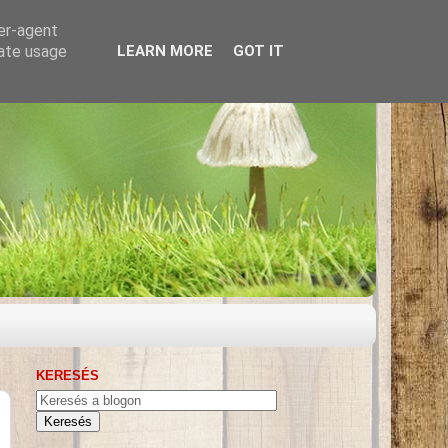
ser-agent
rate usage
LEARN MORE
GOT IT
KERESÉS