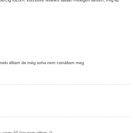
percig főzöm, kiszedve fedeles tálban melegen tartom, míg az
r neki álltam de még soha nem csináltam meg.
. vagy 10 éve nem ettem :((