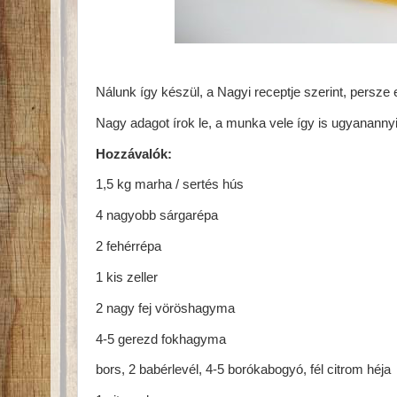
Nálunk így készül, a Nagyi receptje szerint, persze e
Nagy adagot írok le, a munka vele így is ugyanannyi
Hozzávalók:
1,5 kg marha / sertés hús
4 nagyobb sárgarépa
2 fehérrépa
1 kis zeller
2 nagy fej vöröshagyma
4-5 gerezd fokhagyma
bors, 2 babérlevél, 4-5 borókabogyó, fél citrom héja