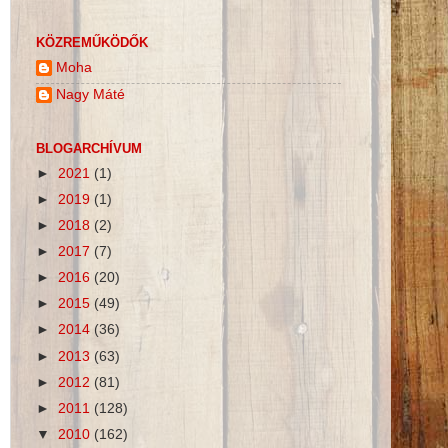
KÖZREMŰKÖDŐK
Moha
Nagy Máté
BLOGARCHÍVUM
►
2021
(1)
►
2019
(1)
►
2018
(2)
►
2017
(7)
►
2016
(20)
►
2015
(49)
►
2014
(36)
►
2013
(63)
►
2012
(81)
►
2011
(128)
▼
2010
(162)