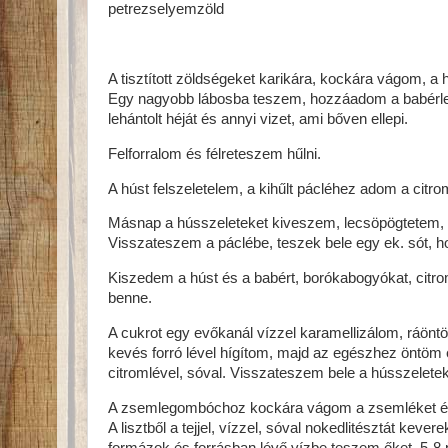
petrezselyemzöld
A tisztított zöldségeket karikára, kockára vágom, 
Egy nagyobb lábosba teszem, hozzáadom a babérleve
lehántolt héját és annyi vizet, ami bőven ellepi.
Felforralom és félreteszem hűlni.
A húst felszeletelem, a kihűlt pácléhez adom a citro
Másnap a hússzeleteket kiveszem, lecsöpögtetem,
Visszateszem a páclébe, teszek bele egy ek. sót, 
Kiszedem a húst és a babért, borókabogyókat, citro
benne.
A cukrot egy evőkanál vízzel karamellizálom, ráöntöm
kevés forró lével hígítom, majd az egészhez öntöm 
citromlével, sóval. Visszateszem bele a hússzeletek
A zsemlegombóchoz kockára vágom a zsemléket és p
A lisztből a tejjel, vízzel, sóval nokedlitésztát k