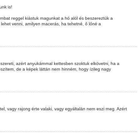
nk is!
ombat reggel kiástuk magunkat a hó alól és beszereztük a
 lehet venni, amilyen macerás, ha tehetné, ő lőné a
zereti, azért anyukámmal kettesben szoktuk elkövetni, ha a
zítem, de a képek láttán nem hinném, hogy ízileg nagy
el, vagy rajong érte valaki, vagy egyáltalán nem eszi meg. Azért