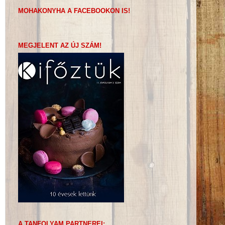
MOHAKONYHA A FACEBOOKON IS!
MEGJELENT AZ ÚJ SZÁM!
A TANFOLYAM PARTNEREI: