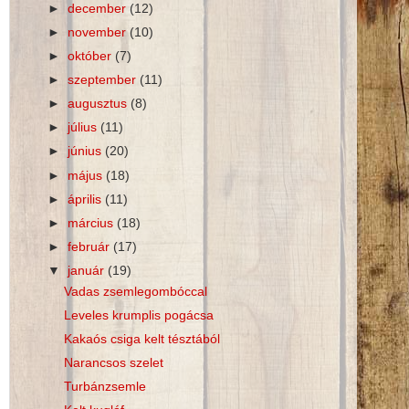
►
december
(12)
►
november
(10)
►
október
(7)
►
szeptember
(11)
►
augusztus
(8)
►
július
(11)
►
június
(20)
►
május
(18)
►
április
(11)
►
március
(18)
►
február
(17)
▼
január
(19)
Vadas zsemlegombóccal
Leveles krumplis pogácsa
Kakaós csiga kelt tésztából
Narancsos szelet
Turbánzsemle