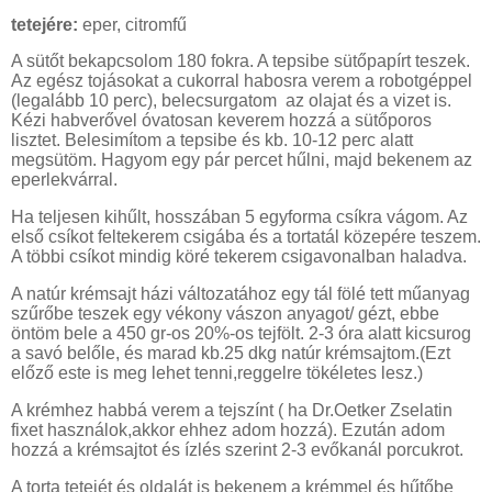
tetejére:
eper, citromfű
A sütőt bekapcsolom 180 fokra. A tepsibe sütőpapírt teszek.
Az egész tojásokat a cukorral habosra verem a robotgéppel
(legalább 10 perc), belecsurgatom
az olajat és a vizet is.
Kézi habverővel óvatosan keverem hozzá a sütőporos
lisztet. Belesimítom a tepsibe és kb. 10-12 perc alatt
megsütöm. Hagyom egy pár percet hűlni, majd bekenem az
eperlekvárral.
Ha teljesen kihűlt, hosszában 5 egyforma csíkra vágom. Az
első csíkot feltekerem csigába és a tortatál közepére teszem.
A többi csíkot mindig köré tekerem csigavonalban haladva.
A natúr krémsajt házi változatához egy tál fölé tett műanyag
szűrőbe teszek egy vékony vászon anyagot/ gézt, ebbe
öntöm bele a 450 gr-os 20%-os tejfölt. 2-3 óra alatt kicsurog
a savó belőle, és marad kb.25 dkg natúr krémsajtom.(Ezt
előző este is meg lehet tenni,reggelre tökéletes lesz.)
A krémhez habbá verem a tejszínt ( ha Dr.Oetker Zselatin
fixet használok,akkor ehhez adom hozzá). Ezután adom
hozzá a krémsajtot és ízlés szerint 2-3 evőkanál porcukrot.
A torta tetejét és oldalát is bekenem a krémmel és hűtőbe