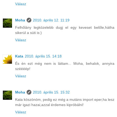
Válasz
Moha
2010. április 12. 11:19
Felhőlány legközelebb dugj el egy keveset belőle,hátha
sikerül a süti is:)
Válasz
Kata
2010. április 15. 14:18
És én ezt még nem is láttam... Moha, behalok, annyira
széééép!
Válasz
Moha
2010. április 15. 15:32
Kata köszönöm, pedig ez még a mutáns import eper,ha lesz
már igazi hazai,azzal érdemes kipróbálni!
Válasz