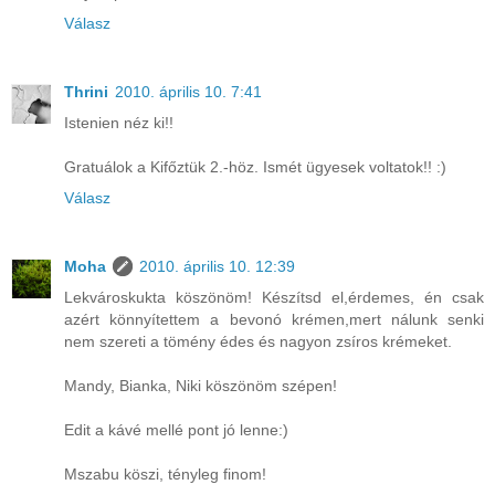
Válasz
Thrini
2010. április 10. 7:41
Istenien néz ki!!
Gratuálok a Kifőztük 2.-höz. Ismét ügyesek voltatok!! :)
Válasz
Moha
2010. április 10. 12:39
Lekvároskukta köszönöm! Készítsd el,érdemes, én csak
azért könnyítettem a bevonó krémen,mert nálunk senki
nem szereti a tömény édes és nagyon zsíros krémeket.
Mandy, Bianka, Niki köszönöm szépen!
Edit a kávé mellé pont jó lenne:)
Mszabu köszi, tényleg finom!