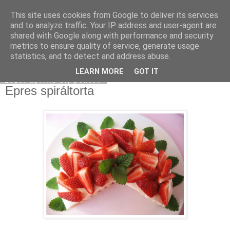
This site uses cookies from Google to deliver its services
Moha Konyha
and to analyze traffic. Your IP address and user-agent are
shared with Google along with performance and security
metrics to ensure quality of service, generate usage
statistics, and to detect and address abuse.
▼
LEARN MORE
GOT IT
2010. április 9., péntek
Epres spiráltorta