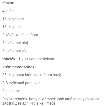
tészta:
4 tojás
15 dkg cukor
15 dkg liszt
2 kávéskanál sütőpor
3 evőkanál olaj
3 evőkanál víz
töltelék:
1 kis üveg eperlekvár
krém bevonáshoz:
25 dkg
natúr krémsajt (nálam házi)
2-3 evőkanál porcukor
2 dl tejszín
(ha szeretnénk, hogy a krémnek jobb tartása legyen,akkor 1
zacskó Zselatin Fix is kell még)