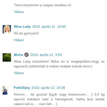
Thrini köszönöm a csapat nevében is!
Válasz
Wise Lady
2010. április 11. 19:46
Hű de gyönyörű!
Válasz
Moha
2010. április 12. 9:54
Wise Lady köszönöm! Néha én is meglepődöm,hogy az
egyszerű sütik/torták is milyen szépek tudnak lenni:)
Válasz
Felhőlány
2010. április 12. 10:36
Hmmm.... de guszta! Egyik nagy kedvencem... :) 2,5 kg
eperrel indultam neki a hétvégének, hátha lesz belőle
valami süti is... - nem lett... :)