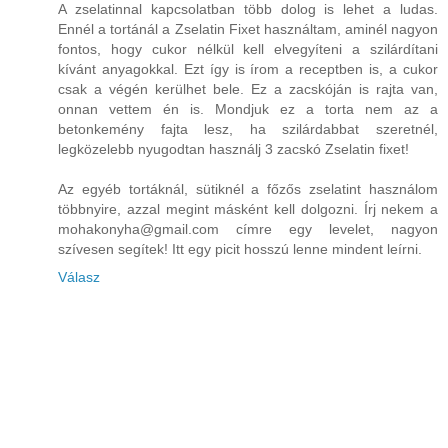
A zselatinnal kapcsolatban több dolog is lehet a ludas.
Ennél a tortánál a Zselatin Fixet használtam, aminél nagyon
fontos, hogy cukor nélkül kell elvegyíteni a szilárdítani
kívánt anyagokkal. Ezt így is írom a receptben is, a cukor
csak a végén kerülhet bele. Ez a zacskóján is rajta van,
onnan vettem én is. Mondjuk ez a torta nem az a
betonkemény fajta lesz, ha szilárdabbat szeretnél,
legközelebb nyugodtan használj 3 zacskó Zselatin fixet!
Az egyéb tortáknál, sütiknél a főzős zselatint használom
többnyire, azzal megint másként kell dolgozni. Írj nekem a
mohakonyha@gmail.com címre egy levelet, nagyon
szívesen segítek! Itt egy picit hosszú lenne mindent leírni.
Válasz