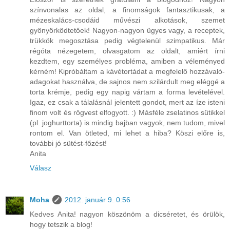
színvonalas az oldal, a finomságok fantasztikusak, a
mézeskalács-csodáid művészi alkotások, szemet
gyönyörködtetőek! Nagyon-nagyon ügyes vagy, a receptek,
trükkök megosztása pedig végtelenül szimpatikus. Már
régóta nézegetem, olvasgatom az oldalt, amiért írni
kezdtem, egy személyes probléma, amiben a véleményed
kérném! Kipróbáltam a kávétortádat a megfelelő hozzávaló-
adagokat használva, de sajnos nem szilárdult meg eléggé a
torta krémje, pedig egy napig vártam a forma levételével.
Igaz, ez csak a tálalásnál jelentett gondot, mert az íze isteni
finom volt és rögvest elfogyott. :) Másféle zselatinos sütikkel
(pl. joghurttorta) is mindig bajban vagyok, nem tudom, mivel
rontom el. Van ötleted, mi lehet a hiba? Köszi előre is,
további jó sütést-főzést!
Anita
Válasz
Moha
2012. január 9. 0:56
Kedves Anita! nagyon köszönöm a dicséretet, és örülök,
hogy tetszik a blog!