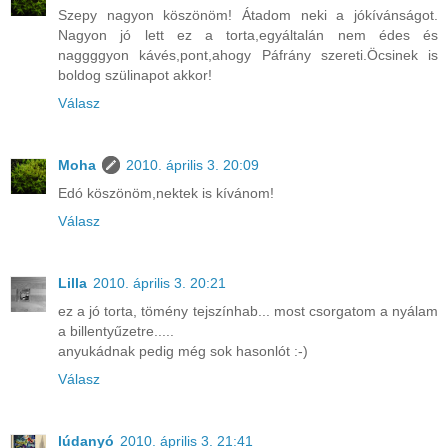
Szepy nagyon köszönöm! Átadom neki a jókívánságot.
Nagyon jó lett ez a torta,egyáltalán nem édes és
naggggyon kávés,pont,ahogy Páfrány szereti.Öcsinek is
boldog szülinapot akkor!
Válasz
Moha
2010. április 3. 20:09
Edó köszönöm,nektek is kívánom!
Válasz
Lilla
2010. április 3. 20:21
ez a jó torta, tömény tejszínhab... most csorgatom a nyálam
a billentyűzetre.....
anyukádnak pedig még sok hasonlót :-)
Válasz
lúdanyó
2010. április 3. 21:41