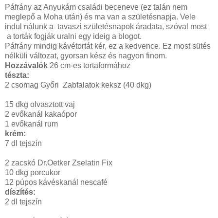
Páfrány az Anyukám családi beceneve (ez talán nem
meglepő a Moha után) és ma van a születésnapja. Vele
indul nálunk a tavaszi születésnapok áradata, szóval most
a torták fogják uralni egy ideig a blogot.
Páfrány mindig kávétortát kér, ez a kedvence. Ez most sütés
nélküli változat, gyorsan kész és nagyon finom.
Hozzávalók
26 cm-es tortaformához
tészta:
2 csomag Győri Zabfalatok keksz (40 dkg)
15 dkg olvasztott vaj
2 evőkanál kakaópor
1 evőkanál rum
krém:
7 dl tejszín
2 zacskó Dr.Oetker Zselatin Fix
10 dkg porcukor
12 púpos kávéskanál nescafé
díszítés:
2 dl tejszín