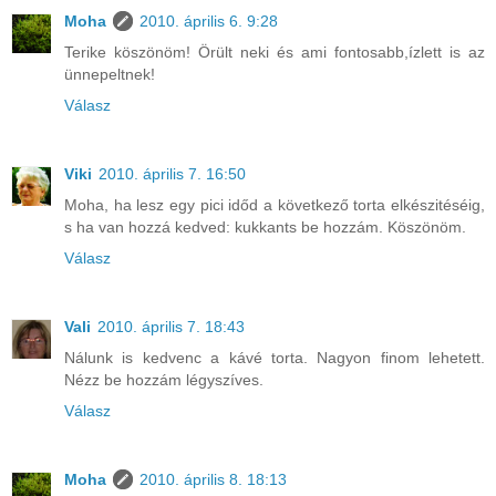
Moha
2010. április 6. 9:28
Terike köszönöm! Örült neki és ami fontosabb,ízlett is az
ünnepeltnek!
Válasz
Viki
2010. április 7. 16:50
Moha, ha lesz egy pici időd a következő torta elkészitéséig,
s ha van hozzá kedved: kukkants be hozzám. Köszönöm.
Válasz
Vali
2010. április 7. 18:43
Nálunk is kedvenc a kávé torta. Nagyon finom lehetett.
Nézz be hozzám légyszíves.
Válasz
Moha
2010. április 8. 18:13