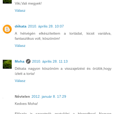
Viki,Vali megyek!
Válasz
dékata
2010. április 28. 10:07
A hétvégén elkészítettem a tortádat, kicsit variálva,
fantasztikus volt, köszönöm!
Válasz
Moha
2010. április 28. 11:13
Dékata nagyon köszönöm a visszajelzést és örülök,hogy
ízlett a torta!
Válasz
Névtelen
2012. január 8. 17:29
Kedves Moha!
Először is szeretnék gratulálni a blogodhoz! Nagyon