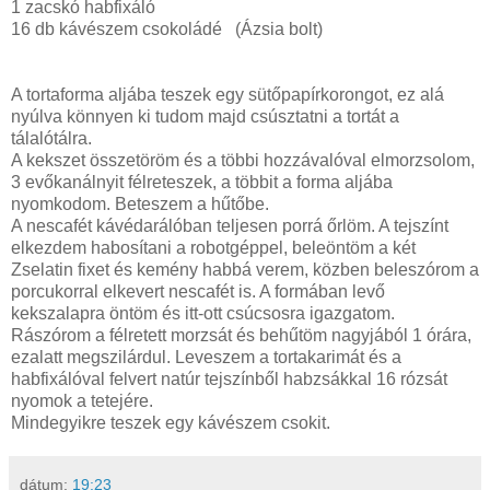
1 zacskó habfixáló
16 db kávészem csokoládé (Ázsia bolt)
A tortaforma aljába teszek egy sütőpapírkorongot, ez alá
nyúlva könnyen ki tudom majd csúsztatni a tortát a
tálalótálra.
A kekszet összetöröm és a többi hozzávalóval elmorzsolom,
3 evőkanálnyit félreteszek, a többit a forma aljába
nyomkodom. Beteszem a hűtőbe.
A nescafét kávédarálóban teljesen porrá őrlöm. A tejszínt
elkezdem habosítani a robotgéppel, beleöntöm a két
Zselatin fixet és kemény habbá verem, közben beleszórom a
porcukorral elkevert nescafét is. A formában levő
kekszalapra öntöm és itt-ott csúcsosra igazgatom.
Rászórom a félretett morzsát és behűtöm nagyjából 1 órára,
ezalatt megszilárdul. Leveszem a tortakarimát és a
habfixálóval felvert natúr tejszínből habzsákkal 16 rózsát
nyomok a tetejére.
Mindegyikre teszek egy kávészem csokit.
dátum:
19:23