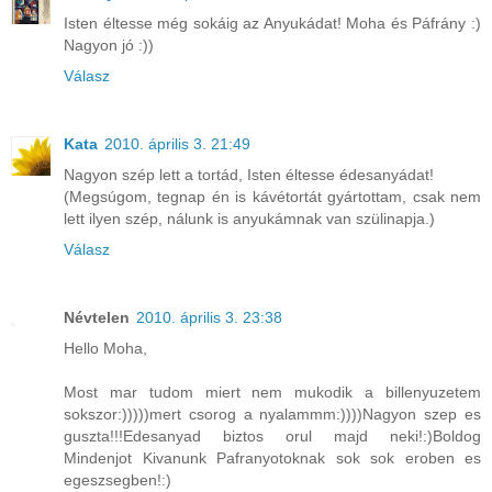
Isten éltesse még sokáig az Anyukádat! Moha és Páfrány :)
Nagyon jó :))
Válasz
Kata
2010. április 3. 21:49
Nagyon szép lett a tortád, Isten éltesse édesanyádat!
(Megsúgom, tegnap én is kávétortát gyártottam, csak nem
lett ilyen szép, nálunk is anyukámnak van szülinapja.)
Válasz
Névtelen
2010. április 3. 23:38
Hello Moha,
Most mar tudom miert nem mukodik a billenyuzetem
sokszor:)))))mert csorog a nyalammm:))))Nagyon szep es
guszta!!!Edesanyad biztos orul majd neki!:)Boldog
Mindenjot Kivanunk Pafranyotoknak sok sok eroben es
egeszsegben!:)