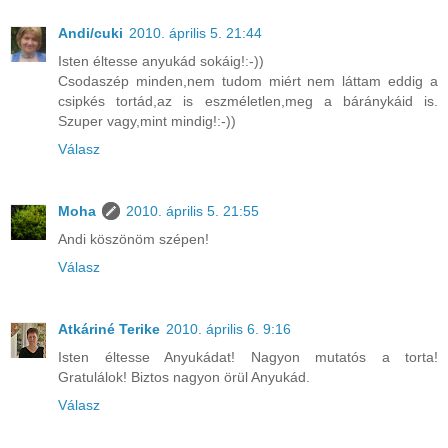
Andi/cuki
2010. április 5. 21:44
Isten éltesse anyukád sokáig!:-))
Csodaszép minden,nem tudom miért nem láttam eddig a
csipkés tortád,az is eszméletlen,meg a báránykáid is.
Szuper vagy,mint mindig!:-))
Válasz
Moha
2010. április 5. 21:55
Andi köszönöm szépen!
Válasz
Atkáriné Terike
2010. április 6. 9:16
Isten éltesse Anyukádat! Nagyon mutatós a torta!
Gratulálok! Biztos nagyon örül Anyukád.
Válasz