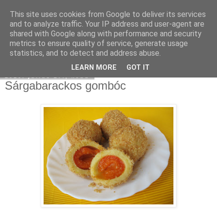
This site uses cookies from Google to deliver its services
Moha Konyha
and to analyze traffic. Your IP address and user-agent are
shared with Google along with performance and security
metrics to ensure quality of service, generate usage
statistics, and to detect and address abuse.
▼
LEARN MORE
GOT IT
2010. július 27., kedd
Sárgabarackos gombóc