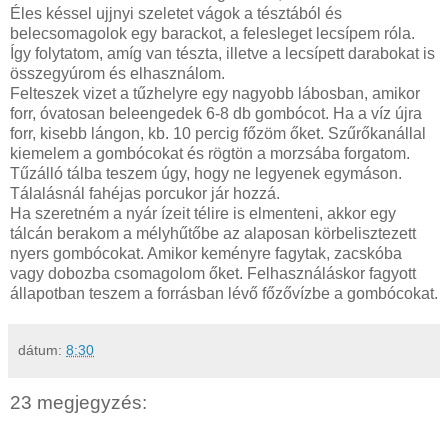
Éles késsel ujjnyi szeletet vágok a tésztából és
belecsomagolok egy barackot, a felesleget lecsípem róla.
Így folytatom, amíg van tészta, illetve a lecsípett darabokat is
összegyúrom és elhasználom.
Felteszek vizet a tűzhelyre egy nagyobb lábosban, amikor
forr, óvatosan beleengedek 6-8 db gombócot. Ha a víz újra
forr, kisebb lángon, kb. 10 percig főzöm őket. Szűrőkanállal
kiemelem a gombócokat és rögtön a morzsába forgatom.
Tűzálló tálba teszem úgy, hogy ne legyenek egymáson.
Tálalásnál fahéjas porcukor jár hozzá.
Ha szeretném a nyár ízeit télire is elmenteni, akkor egy
tálcán berakom a mélyhűtőbe az alaposan körbelisztezett
nyers gombócokat. Amikor keményre fagytak, zacskóba
vagy dobozba csomagolom őket. Felhasználáskor fagyott
állapotban teszem a forrásban lévő főzővízbe a gombócokat.
dátum:
8:30
23 megjegyzés: