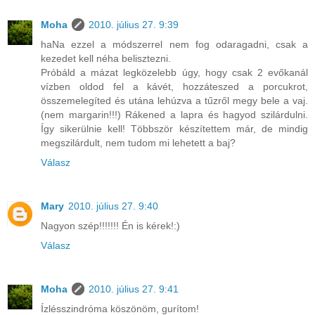
Moha
2010. július 27. 9:39
haNa ezzel a módszerrel nem fog odaragadni, csak a
kezedet kell néha belisztezni.
Próbáld a mázat legközelebb úgy, hogy csak 2 evőkanál
vízben oldod fel a kávét, hozzáteszed a porcukrot,
összemelegíted és utána lehúzva a tűzről megy bele a vaj.
(nem margarin!!!) Rákened a lapra és hagyod szilárdulni.
Így sikerülnie kell! Többször készítettem már, de mindig
megszilárdult, nem tudom mi lehetett a baj?
Válasz
Mary
2010. július 27. 9:40
Nagyon szép!!!!!!! Én is kérek!:)
Válasz
Moha
2010. július 27. 9:41
Ízlésszindróma köszönöm, gurítom!