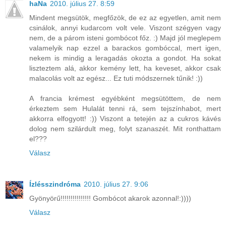
haNa
2010. július 27. 8:59
Mindent megsütök, megfőzök, de ez az egyetlen, amit nem
csinálok, annyi kudarcom volt vele. Viszont szégyen vagy
nem, de a párom isteni gombócot főz. :) Majd jól meglepem
valamelyik nap ezzel a barackos gombóccal, mert igen,
nekem is mindig a leragadás okozta a gondot. Ha sokat
liszteztem alá, akkor kemény lett, ha keveset, akkor csak
malacolás volt az egész... Ez tuti módszernek tűnik! :))
A francia krémest egyébként megsütöttem, de nem
érkeztem sem Hulalát tenni rá, sem tejszínhabot, mert
akkorra elfogyott! :)) Viszont a tetején az a cukros kávés
dolog nem szilárdult meg, folyt szanaszét. Mit ronthattam
el???
Válasz
Ízlésszindróma
2010. július 27. 9:06
Gyönyörű!!!!!!!!!!!!!!! Gombócot akarok azonnal!:))))
Válasz