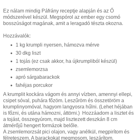
Ez nálam mindig Páfrány receptje alapján és az Ő
módszerével készül. Megspórol az ember egy csomó
bosszúságot magának, amit a leragadó tészta okozna.
Hozzávalók:
1 kg krumpli nyersen, hámozva mérve
30 dkg liszt
1 tojás (ez csak akkor, ha újkrumpliból készül)
zsemlemorzsa
apró sárgabarackok
fahéjas porcukor
A krumplit kockára vágom és annyi vízben, amennyi ellepi,
csipet sóval, puhára főzöm. Leszűröm és összetöröm a
krumplinyomóval, hagyom langyosra hűlni. (Lehet héjában
is főzni, és utána hámozni, áttörni.) Hozzáadom a lisztet és
a tojást, összegyúrom, majd lisztezett deszkán 8 cm
átmérőjű hengert formázok belőle.
A zsemlemorzsát pici olajon, vagy anélkül, megpirítom és
félreteszem. A barackokat megmosom, leszárítom.