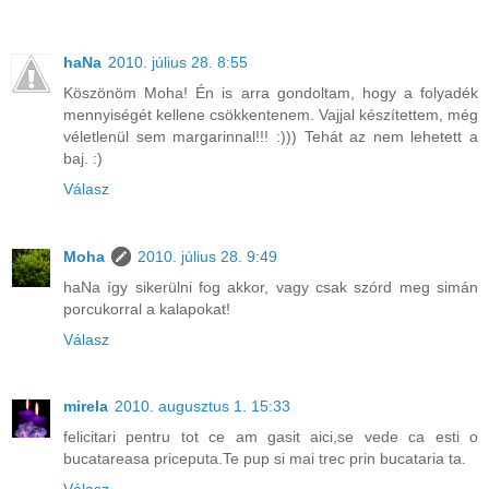
haNa
2010. július 28. 8:55
Köszönöm Moha! Én is arra gondoltam, hogy a folyadék
mennyiségét kellene csökkentenem. Vajjal készítettem, még
véletlenül sem margarinnal!!! :))) Tehát az nem lehetett a
baj. :)
Válasz
Moha
2010. július 28. 9:49
haNa így sikerülni fog akkor, vagy csak szórd meg simán
porcukorral a kalapokat!
Válasz
mirela
2010. augusztus 1. 15:33
felicitari pentru tot ce am gasit aici,se vede ca esti o
bucatareasa priceputa.Te pup si mai trec prin bucataria ta.