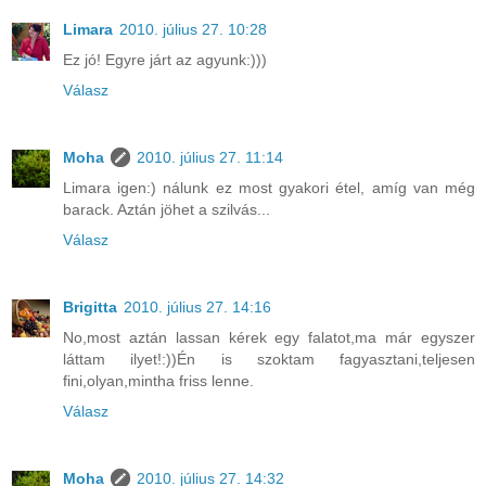
Limara
2010. július 27. 10:28
Ez jó! Egyre járt az agyunk:)))
Válasz
Moha
2010. július 27. 11:14
Limara igen:) nálunk ez most gyakori étel, amíg van még
barack. Aztán jöhet a szilvás...
Válasz
Brigitta
2010. július 27. 14:16
No,most aztán lassan kérek egy falatot,ma már egyszer
láttam ilyet!:))Én is szoktam fagyasztani,teljesen
fini,olyan,mintha friss lenne.
Válasz
Moha
2010. július 27. 14:32