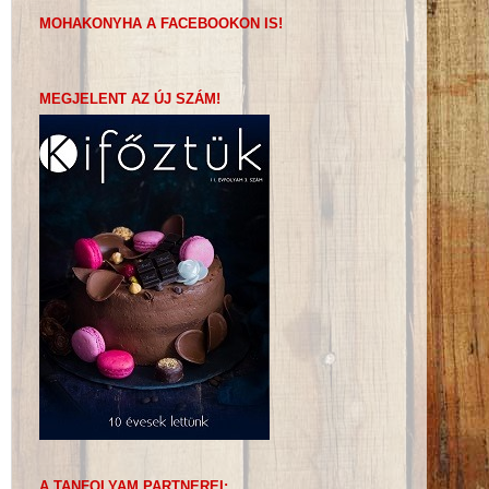
MOHAKONYHA A FACEBOOKON IS!
MEGJELENT AZ ÚJ SZÁM!
A TANFOLYAM PARTNEREI: