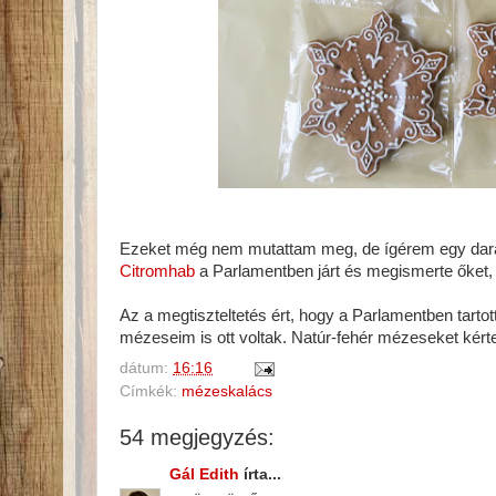
Ezeket még nem mutattam meg, de ígérem egy dar
Citromhab
a Parlamentben járt és megismerte őket
Az a megtiszteltetés ért, hogy a Parlamentben tart
mézeseim is ott voltak. Natúr-fehér mézeseket kért
dátum:
16:16
Címkék:
mézeskalács
54 megjegyzés:
Gál Edith
írta...