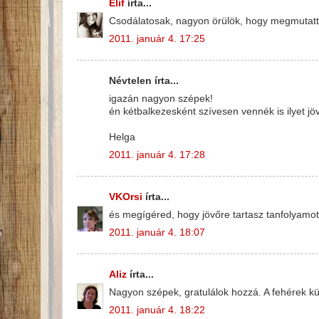
Elif
írta...
Csodálatosak, nagyon örülök, hogy megmutattad
2011. január 4. 17:25
Névtelen írta...
igazán nagyon szépek!
én kétbalkezesként szívesen vennék is ilyet jö
Helga
2011. január 4. 17:28
VKOrsi
írta...
és megígéred, hogy jövőre tartasz tanfolyamo
2011. január 4. 18:07
Aliz
írta...
Nagyon szépek, gratulálok hozzá. A fehérek kü
2011. január 4. 18:22