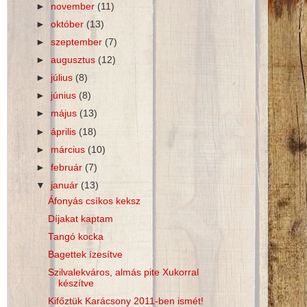
►
november
(11)
►
október
(13)
►
szeptember
(7)
►
augusztus
(12)
►
július
(8)
►
június
(8)
►
május
(13)
►
április
(18)
►
március
(10)
►
február
(7)
▼
január
(13)
Áfonyás csíkos keksz
Díjakat kaptam
Tangó kocka
Bagettek ízesítve
Szilvalekváros, almás pite Xukorral
készítve
Kifőztük Karácsony 2011-ben ismét!