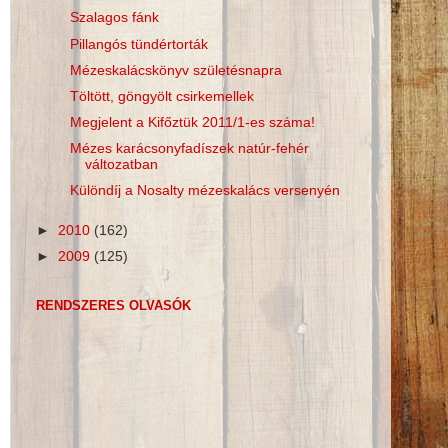
Szalagos fánk
Pillangós tündértorták
Mézeskalácskönyv születésnapra
Töltött, göngyölt csirkemellek
Megjelent a Kifőztük 2011/1-es száma!
Mézes karácsonyfadíszek natúr-fehér
változatban
Különdíj a Nosalty mézeskalács versenyén
►
2010
(162)
►
2009
(125)
RENDSZERES OLVASÓK