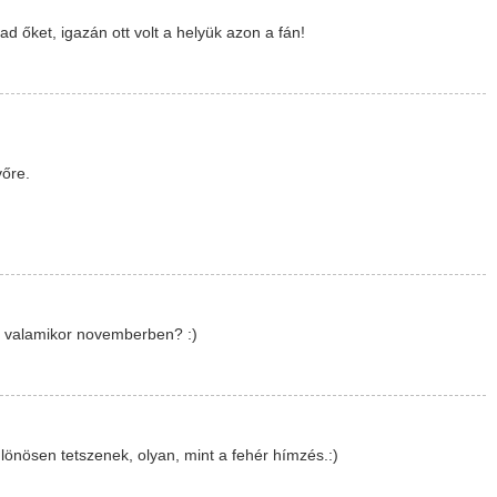
 őket, igazán ott volt a helyük azon a fán!
vőre.
t valamikor novemberben? :)
lönösen tetszenek, olyan, mint a fehér hímzés.:)