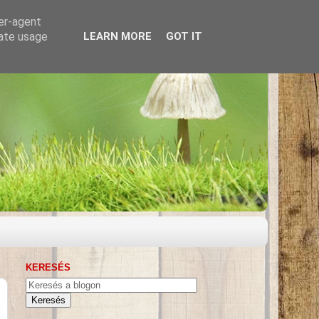
ser-agent
rate usage
LEARN MORE
GOT IT
KERESÉS