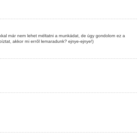
kal már nem lehet méltatni a munkádat, de úgy gondolom ez a
bíztat, akkor mi erről lemaradunk? ejnye-ejnye!)