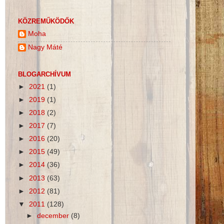
KÖZREMŰKÖDŐK
Moha
Nagy Máté
BLOGARCHÍVUM
►
2021
(1)
►
2019
(1)
►
2018
(2)
►
2017
(7)
►
2016
(20)
►
2015
(49)
►
2014
(36)
►
2013
(63)
►
2012
(81)
▼
2011
(128)
►
december
(8)