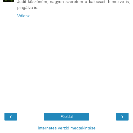
Judit köszönöm, nagyon szeretem a kalocsait, hímezve is,
pingálva is.
Válasz
‹
›
Főoldal
Internetes verzió megtekintése