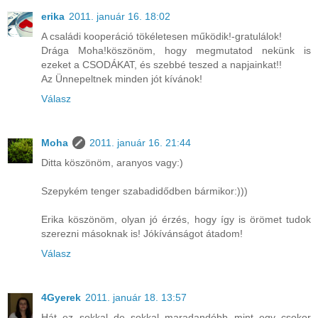
erika
2011. január 16. 18:02
A családi kooperáció tökéletesen működik!-gratulálok!
Drága Moha!köszönöm, hogy megmutatod nekünk is
ezeket a CSODÁKAT, és szebbé teszed a napjainkat!!
Az Ünnepeltnek minden jót kívánok!
Válasz
Moha
2011. január 16. 21:44
Ditta köszönöm, aranyos vagy:)
Szepykém tenger szabadidődben bármikor:)))
Erika köszönöm, olyan jó érzés, hogy így is örömet tudok
szerezni másoknak is! Jókívánságot átadom!
Válasz
4Gyerek
2011. január 18. 13:57
Hát ez sokkal de sokkal maradandóbb mint egy csokor