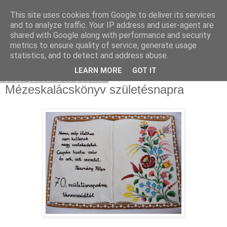
This site uses cookies from Google to deliver its services
Moha Konyha
and to analyze traffic. Your IP address and user-agent are
shared with Google along with performance and security
metrics to ensure quality of service, generate usage
statistics, and to detect and address abuse.
▼
LEARN MORE
GOT IT
2011. január 14., péntek
Mézeskalácskönyv születésnapra