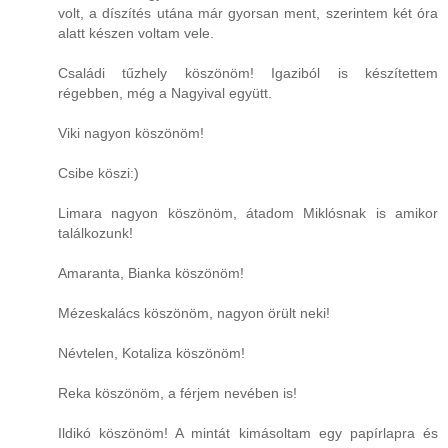
volt, a díszítés utána már gyorsan ment, szerintem két óra
alatt készen voltam vele.
Családi tűzhely köszönöm! Igaziból is készítettem
régebben, még a Nagyival együtt.
Viki nagyon köszönöm!
Csibe köszi:)
Limara nagyon köszönöm, átadom Miklósnak is amikor
találkozunk!
Amaranta, Bianka köszönöm!
Mézeskalács köszönöm, nagyon örült neki!
Névtelen, Kotaliza köszönöm!
Reka köszönöm, a férjem nevében is!
Ildikó köszönöm! A mintát kimásoltam egy papírlapra és