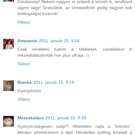
Csodaszép! Nekem nagyon is szépek a színek is, rendkívül
ügyes vagy! Gratulálok, az ünnepeltnek pedig nagyon sok
boldogságot kívánok!
Válasz
Amaranta
2011. január 15. 9:04
Csak ismételni tudom a többieket, csodálatos! A
mézeskalácstorták non plus ultrája :-)
Válasz
Bianka
2011. január 15. 9:19
Gyönyörűűű
Válasz
Mézeskalács
2011. január 15. 9:59
Gyönyörűségesen szép!!! Hihetetlen rajta a "hímzés".
Minden elismerésem a tiéd. Hihetetlen boldog lehetett a