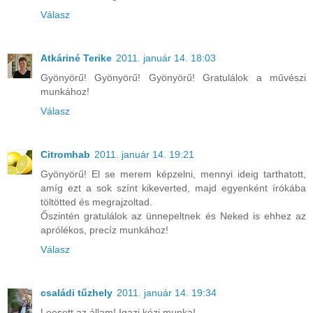
Válasz
Atkáriné Terike
2011. január 14. 18:03
Gyönyörű! Gyönyörű! Gyönyörű! Gratulálok a művészi
munkához!
Válasz
Citromhab
2011. január 14. 19:21
Gyönyörű! El se merem képzelni, mennyi ideig tarthatott,
amíg ezt a sok színt kikeverted, majd egyenként írókába
töltötted és megrajzoltad.
Őszintén gratulálok az ünnepeltnek és Neked is ehhez az
aprólékos, precíz munkához!
Válasz
családi tűzhely
2011. január 14. 19:34
Leesett az állam! Igazi kézi munka!