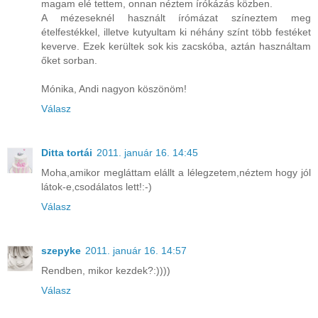
magam elé tettem, onnan néztem írókázás közben.
A mézeseknél használt írómázat színeztem meg
ételfestékkel, illetve kutyultam ki néhány színt több festéket
keverve. Ezek kerültek sok kis zacskóba, aztán használtam
őket sorban.
Mónika, Andi nagyon köszönöm!
Válasz
Ditta tortái
2011. január 16. 14:45
Moha,amikor megláttam elállt a lélegzetem,néztem hogy jól
látok-e,csodálatos lett!:-)
Válasz
szepyke
2011. január 16. 14:57
Rendben, mikor kezdek?:))))
Válasz