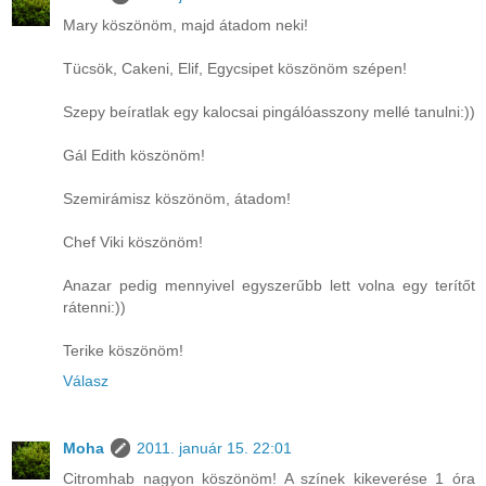
Mary köszönöm, majd átadom neki!
Tücsök, Cakeni, Elif, Egycsipet köszönöm szépen!
Szepy beíratlak egy kalocsai pingálóasszony mellé tanulni:))
Gál Edith köszönöm!
Szemirámisz köszönöm, átadom!
Chef Viki köszönöm!
Anazar pedig mennyivel egyszerűbb lett volna egy terítőt
rátenni:))
Terike köszönöm!
Válasz
Moha
2011. január 15. 22:01
Citromhab nagyon köszönöm! A színek kikeverése 1 óra