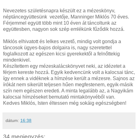
Nevezetes születésnapra készült ez a mézeskönyv,
néptáncegyüttesünk vezetője, Manninger Miklós 70 éves.
Férjemmel együtt több mint 10 éven át táncoltunk az
együttesben, nagyon sok szép emlékünk fűződik hozzá.
Miklós elhivatott és lelkes vezető, mindig volt gondja a
táncosok ügyes-bajos dolgaira is, nagy szeretettel
foglalkozott az egészen kicsi gyerekektől a felnőttekig
mindenkivel.
Készítettem egy mézeskalácskönyvet neki, az idézetet a
férjem kereste hozzá. Egyik kedvencünk volt a kalocsai tánc,
így ennek a vidéknek a hímzése került a mézesre. Sajnos az
írókát nem sikerült teljesen hűen megfestenem, egyik-másik
szín nem egészen eredeti. A minta legalább az, a Nagyikám
kalocsai hímzéseket bemutató mintakönyvéből van.
Kedves Miklós, Isten éltessen még sokáig egészségben!
dátum:
16:38
34 megjegyzés: