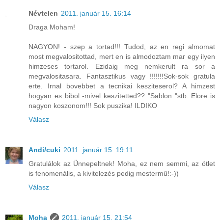
Névtelen
2011. január 15. 16:14
Draga Moham!
NAGYON! - szep a tortad!!! Tudod, az en regi almomat
most megvalositottad, mert en is almodoztam mar egy ilyen
himzeses tortarol. Ezidaig meg nemkerult ra sor a
megvalositasara. Fantasztikus vagy !!!!!!!Sok-sok gratula
erte. Irnal bovebbet a tecnikai kesziteserol? A himzest
hogyan es bibol -mivel keszitetted?? "Sablon "stb. Elore is
nagyon koszonom!!! Sok puszika! ILDIKO
Válasz
Andi/cuki
2011. január 15. 19:11
Gratulálok az Ünnepeltnek! Moha, ez nem semmi, az ötlet
is fenomenális, a kivitelezés pedig mestermű!:-))
Válasz
Moha
2011. január 15. 21:54