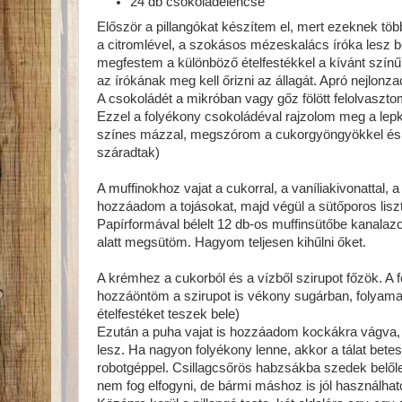
24 db csokoládélencse
Először a pillangókat készítem el, mert ezeknek töb
a citromlével, a szokásos mézeskalács íróka lesz b
megfestem a különböző ételfestékkel a kívánt színű
az írókának meg kell őrizni az állagát. Apró nejlo
A csokoládét a mikróban vagy gőz fölött felolvaszt
Ezzel a folyékony csokoládéval rajzolom meg a lepk
színes mázzal, megszórom a cukorgyöngyökkel és 
száradtak)
A muffinokhoz vajat a cukorral, a vaníliakivonattal,
hozzáadom a tojásokat, majd végül a sütőporos lisztet
Papírformával bélelt 12 db-os muffinsütőbe kanalazo
alatt megsütöm. Hagyom teljesen kihűlni őket.
A krémhez a cukorból és a vízből szirupot főzök. A
hozzáöntöm a szirupot is vékony sugárban, folyama
ételfestéket teszek bele)
Ezután a puha vajat is hozzáadom kockákra vágva,
lesz. Ha nagyon folyékony lenne, akkor a tálat bete
robotgéppel. Csillagcsőrös habzsákba szedek belőle
nem fog elfogyni, de bármi máshoz is jól használhat