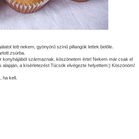
latot tett nekem, gyönyörű színű pillangók lettek belőle.
rtott zsúrba.
r konyhájából származnak, köszönetem érte! Nekem már csak el
rás alapján, a kísérletezést Tücsök elvégezte helyettem:) Köszönöm!
 ha kell.