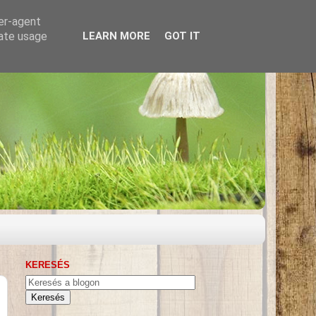
ser-agent
rate usage
LEARN MORE
GOT IT
KERESÉS