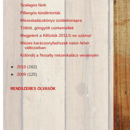
Szalagos fánk
Pillangós tündértorták
Mézeskalácskönyv születésnapra
Töltött, göngyölt csirkemellek
Megjelent a Kifőztük 2011/1-es száma!
Mézes karácsonyfadíszek natúr-fehér
változatban
Különdíj a Nosalty mézeskalács versenyén
►
2010
(162)
►
2009
(125)
RENDSZERES OLVASÓK