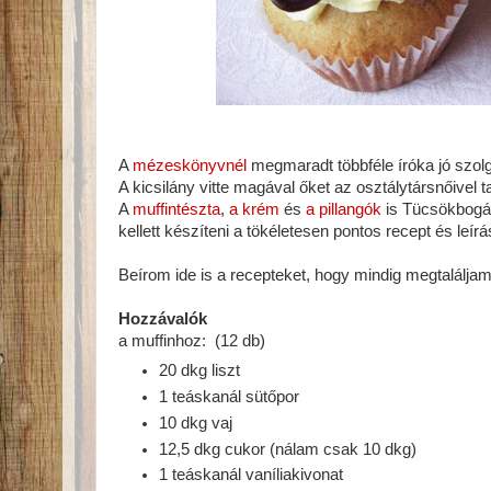
A
mézeskönyvnél
megmaradt többféle íróka jó szolgá
A kicsilány vitte magával őket az osztálytársnőivel ta
A
muffintészta
,
a krém
és
a pillangók
is Tücsökbogá
kellett készíteni a tökéletesen pontos recept és leí
Beírom ide is a recepteket, hogy mindig megtaláljam,
Hozzávalók
a muffinhoz: (12 db)
20 dkg liszt
1 teáskanál sütőpor
10 dkg vaj
12,5 dkg cukor (nálam csak 10 dkg)
1 teáskanál vaníliakivonat