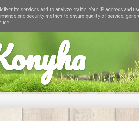
liver its services and to analyze traffic. Your IP address and u
rmance and security metrics to ensure quality of service, gene
buse.
onyha