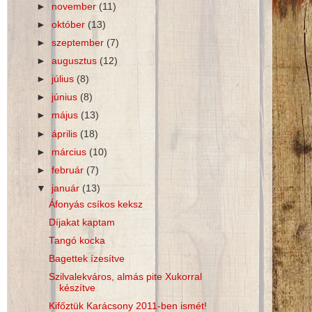
►
november
(11)
►
október
(13)
►
szeptember
(7)
►
augusztus
(12)
►
július
(8)
►
június
(8)
►
május
(13)
►
április
(18)
►
március
(10)
►
február
(7)
▼
január
(13)
Áfonyás csíkos keksz
Díjakat kaptam
Tangó kocka
Bagettek ízesítve
Szilvalekváros, almás pite Xukorral
készítve
Kifőztük Karácsony 2011-ben ismét!