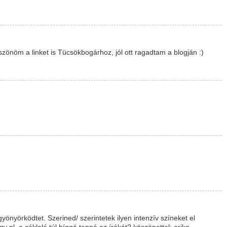
szönöm a linket is Tücsökbogárhoz, jól ott ragadtam a blogján :)
önyörködtet. Szerined/ szerintetek ilyen intenzív színeket el