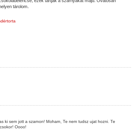
y csokoládélencse, ezek tartják a szárnyakat majd. Óvatosan
helyen tárolom.
ndértorta
 sem jott a szamon! Moham, Te nem tudsz ujat hozni. Te
 csokor! Oooo!