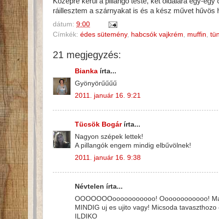
Középre kerül a pillangó teste, két oldalára egy-eg
ráillesztem a szárnyakat is és a kész művet hűvös 
dátum:
9:00
Címkék:
édes sütemény
,
habcsók vajkrém
,
muffin
,
tü
21 megjegyzés:
Bianka
írta...
Gyönyörűűűű
2011. január 16. 9:21
Tücsök Bogár
írta...
Nagyon szépek lettek!
A pillangók engem mindig elbűvölnek!
2011. január 16. 9:38
Névtelen írta...
OOOOOOOooooooooooo! Oooooooooooo! Mas ki
MINDIG uj es ujito vagy! Micsoda tavaszthozo
ILDIKO