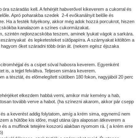
b óra száradás kell. A fehérjét habverővel kikeverem a cukorral és
előle. Apró poharakba szedek 2-4 evőkanálnyit belőle és
re. Ha a festék folyékony, akkor még adok hozzá porcukrot, hiszen
nzacskókba kanalazom a színes cukormázakat.
om, szintén nejlonzacskóba teszem, aminek lyukat vágok a sarkára.
eszárnyakat és lepketesteket sütőpapírra. A szárnyakat kitöltöm a
hagyom őket száradni több órán át. (nekem egész éjszaka
 a citromhéjjal és a csipet sóval habosra keverem. Egyenként
 is, a tejjel felváltva. Teljesen simára keverem.
m a tésztát, és előmelegített sütőben 180 fokon, nagyjából 20 perc
 fehérjéket elkezdem habbá verni, amikor már kemény a hab,
tosan tovább verve a habot. (ha színezni akarom, akkor pár csepp
 és a keverést addig folytatom, amíg a krém sima, egynemű nem
szem a hűtőbe kis időre, majd utána újra alaposan átkeverem a
 és a muffinok tetejére koszorú alakban nyomom rá. ( a krém erre
ó)