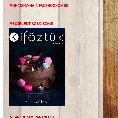
MOHAKONYHA A FACEBOOKON IS!
MEGJELENT AZ ÚJ SZÁM!
A TANFOLYAM PARTNEREI: