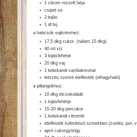
1 citrom reszelt héja
csipet só
2 tojás
1 dl tej
a habcsók vajkrémhez:
17,5 dkg cukor (nálam 15 dkg)
40 ml víz
3 tojásfehérje
20 dkg vaj
1 teáskanál vaníliakivonat
tetszés szerint ételfesték (elhagyható)
a pillangókhoz:
10 dkg étcsokoládé
1 tojásfehérje
15-20 dkg porcukor
1 teáskanál citromlé
ételfesték különböző színekben (zselés, por, 
apró cukorgyöngy