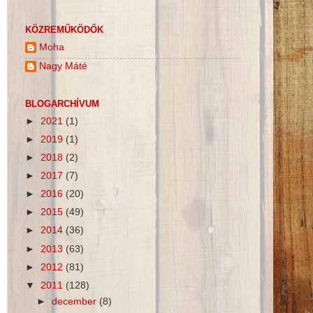
KÖZREMŰKÖDŐK
Moha
Nagy Máté
BLOGARCHÍVUM
►
2021
(1)
►
2019
(1)
►
2018
(2)
►
2017
(7)
►
2016
(20)
►
2015
(49)
►
2014
(36)
►
2013
(63)
►
2012
(81)
▼
2011
(128)
►
december
(8)