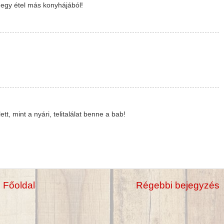
-egy étel más konyhájából!
t, mint a nyári, telitalálat benne a bab!
Főoldal
Régebbi bejegyzés