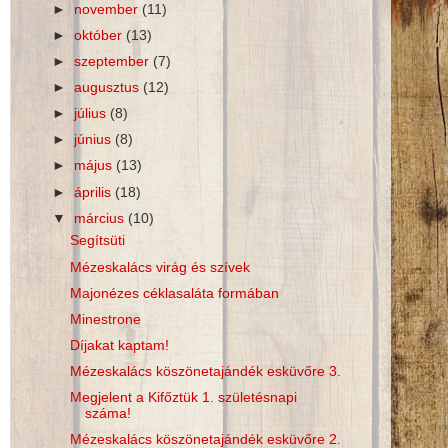
►
november
(11)
►
október
(13)
►
szeptember
(7)
►
augusztus
(12)
►
július
(8)
►
június
(8)
►
május
(13)
►
április
(18)
▼
március
(10)
Segítsüti
Mézeskalács virág és szívek
Majonézes céklasaláta formában
Minestrone
Díjakat kaptam!
Mézeskalács köszönetajándék esküvőre 3.
Megjelent a Kifőztük 1. születésnapi
száma!
Mézeskalács köszönetajándék esküvőre 2.