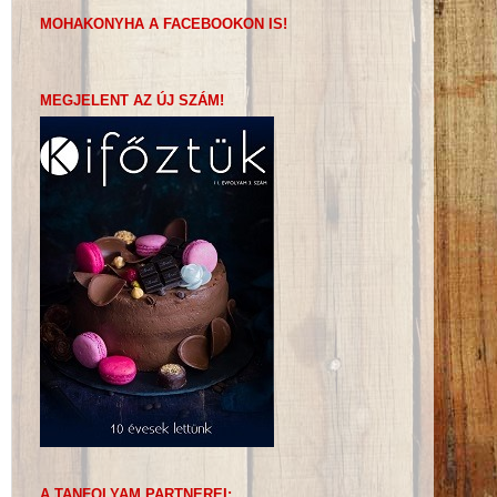
MOHAKONYHA A FACEBOOKON IS!
MEGJELENT AZ ÚJ SZÁM!
A TANFOLYAM PARTNEREI: