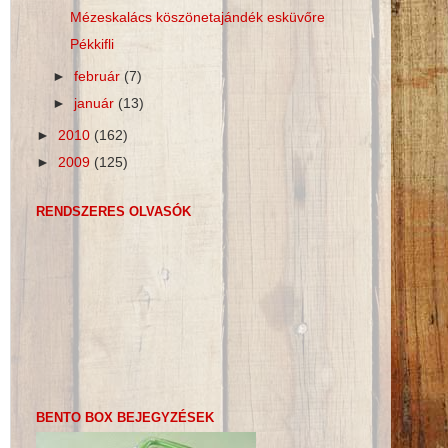
Mézeskalács köszönetajándék esküvőre
Pékkifli
►
február
(7)
►
január
(13)
►
2010
(162)
►
2009
(125)
RENDSZERES OLVASÓK
BENTO BOX BEJEGYZÉSEK