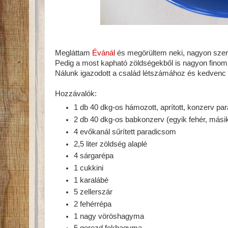
Megláttam
Évánál
és megörültem neki, nagyon szere
Pedig a most kapható zöldségekből is nagyon finom 
Nálunk igazodott a család létszámához és kedvenc 
Hozzávalók:
1 db 40 dkg-os hámozott, aprított, konzerv p
2 db 40 dkg-os babkonzerv (egyik fehér, mási
4 evőkanál sűrített paradicsom
2,5 liter zöldség alaplé
4 sárgarépa
1 cukkini
1 karalábé
5 zellerszár
2 fehérrépa
1 nagy vöröshagyma