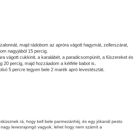
zalonnát, majd rádobom az apróra vágott hagymát, zellerszárat,
lom nagyjából 15 percig.
ra vágott cukkinit, a karalábét, a paradicsompürét, a fűszereket és
 20 percig, majd hozzáadom a kétféle babot is.
olsó 5 percre tegyen bele 2 marék apró levestésztát.
sküsznek rá, hogy kell bele parmezánhéj, és egy jókanál pesto.
n nagy levesrajongó vagyok, lehet hogy nem számít a