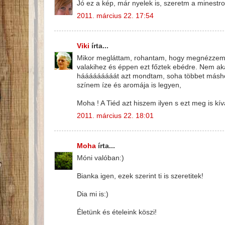
Jó ez a kép, már nyelek is, szeretm a minestro
2011. március 22. 17:54
Viki
írta...
Mikor megláttam, rohantam, hogy megnézzem a
valakihez és éppen ezt főztek ebédre. Nem aka
hááááááááát azt mondtam, soha többet máshol,
színem íze és aromája is legyen,
Moha ! A Tiéd azt hiszem ilyen s ezt meg is kí
2011. március 22. 18:01
Moha
írta...
Móni valóban:)
Bianka igen, ezek szerint ti is szeretitek!
Dia mi is:)
Életünk és ételeink köszi!