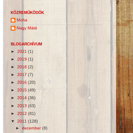
KÖZREMŰKÖDŐK
Moha
Nagy Máté
BLOGARCHÍVUM
►
2021
(1)
►
2019
(1)
►
2018
(2)
►
2017
(7)
►
2016
(20)
►
2015
(49)
►
2014
(36)
►
2013
(63)
►
2012
(81)
▼
2011
(128)
►
december
(8)