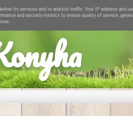
liver its services and to analyze traffic. Your IP address and u
rmance and security metrics to ensure quality of service, gene
buse.
onyha