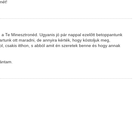
nét!
 Te Minesztronéd. Ugyanis jó pár nappal ezelőtt betoppantunk
rtunk ott maradni, de annyira kérték, hogy kóstoljuk meg,
 csakis itthon, s abból amit én szeretek benne és hogy annak
vántam.