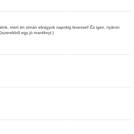
iénk, mert én simán elvagyok napokig levessel! És igen, nyáron
fűszerekből egy jó maréknyi:)