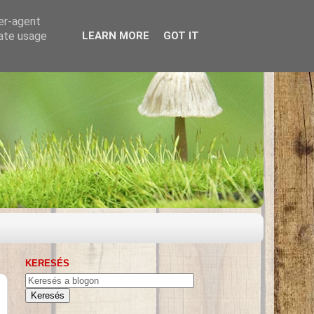
ser-agent
rate usage
LEARN MORE
GOT IT
KERESÉS