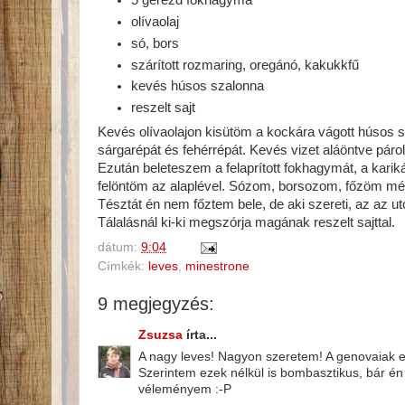
5 gerezd fokhagyma
olívaolaj
só, bors
szárított rozmaring, oregánó, kakukkfű
kevés húsos szalonna
reszelt sajt
Kevés olívaolajon kisütöm a kockára vágott húsos s
sárgarépát és fehérrépát. Kevés vizet aláöntve páro
Ezután beleteszem a felaprított fokhagymát, a kariká
felöntöm az alaplével. Sózom, borsozom, főzöm még
Tésztát én nem főztem bele, de aki szereti, az az ut
Tálalásnál ki-ki megszórja magának reszelt sajttal.
dátum:
9:04
Címkék:
leves
,
minestrone
9 megjegyzés:
Zsuzsa
írta...
A nagy leves! Nagyon szeretem! A genovaiak e
Szerintem ezek nélkül is bombasztikus, bár é
véleményem :-P