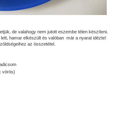
tjük, de valahogy nem jutott eszembe télen készíteni.
lett, hamar elkészült és valóban már a nyarat idézte!
zöldségeihez az összetétel.
aradicsom
k vörös)