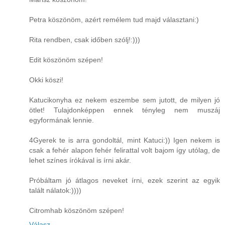
Petra köszönöm, azért remélem tud majd választani:)
Rita rendben, csak időben szólj!:)))
Edit köszönöm szépen!
Okki köszi!
Katucikonyha ez nekem eszembe sem jutott, de milyen jó
ötlet! Tulajdonképpen ennek tényleg nem muszáj
egyformának lennie.
4Gyerek te is arra gondoltál, mint Katuci:)) Igen nekem is
csak a fehér alapon fehér felirattal volt bajom így utólag, de
lehet színes írókával is írni akár.
Próbáltam jó átlagos neveket írni, ezek szerint az egyik
talált nálatok:))))
Citromhab köszönöm szépen!
Válasz