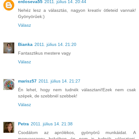
erdoseva55
2011. július 14. 20:44
Nehéz lesz a választás, nagyon kreatív ötleteid vannak!
Gyönyörűek:)
Válasz
Bianka
2011. július 14. 21:20
Fantasztikus mestere vagy
Válasz
marisz57
2011. július 14. 21:27
Én lehet, hogy nem tudnék választani!Ezek nem csak
szépek, de szebbnél szebbek!
Válasz
Petra
2011. július 14. 21:38
Csodálom az aprólékos, gyönyörű munkáidat. A
menyasszony helyében én nem is tudnék választani,