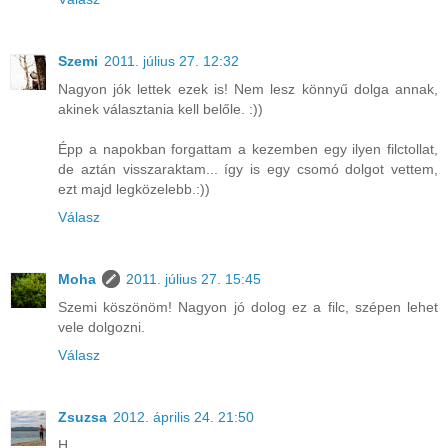
Szemi
2011. július 27. 12:32
Nagyon jók lettek ezek is! Nem lesz könnyű dolga annak,
akinek választania kell belőle. :))
Épp a napokban forgattam a kezemben egy ilyen filctollat,
de aztán visszaraktam... így is egy csomó dolgot vettem,
ezt majd legközelebb.:))
Válasz
Moha
2011. július 27. 15:45
Szemi köszönöm! Nagyon jó dolog ez a filc, szépen lehet
vele dolgozni.
Válasz
Zsuzsa
2012. április 24. 21:50
H