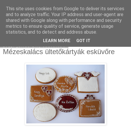
This site uses cookies from Google to deliver its services
Moha Konyha
and to analyze traffic. Your IP address and user-agent are
shared with Google along with performance and security
metrics to ensure quality of service, generate usage
statistics, and to detect and address abuse.
▼
LEARN MORE
GOT IT
2011. július 14., csütörtök
Mézeskalács ültetőkártyák esküvőre