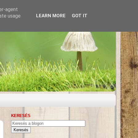
ser-agent
rate usage
LEARN MORE
GOT IT
KERESÉS