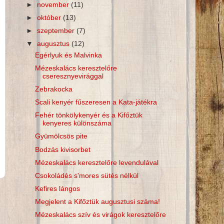
►
november
(11)
►
október
(13)
►
szeptember
(7)
▼
augusztus
(12)
Egérlyuk és Malvinka
Mézeskalács keresztelőre
cseresznyevirággal
Zebrakocka
Scali kenyér fűszeresen a Kata-játékra
Fehér tönkölykenyér és a Kifőztük
kenyeres különszáma
Gyümölcsös pite
Bodzás kivisorbet
Mézeskalács keresztelőre levendulával
Csokoládés s'mores sütés nélkül
Kefires lángos
Megjelent a Kifőztük augusztusi száma!
Mézeskalács szív és virágok keresztelőre