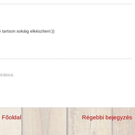
tartson sokáig elkészíteni:))
trátora.
Főoldal
Régebbi bejegyzés