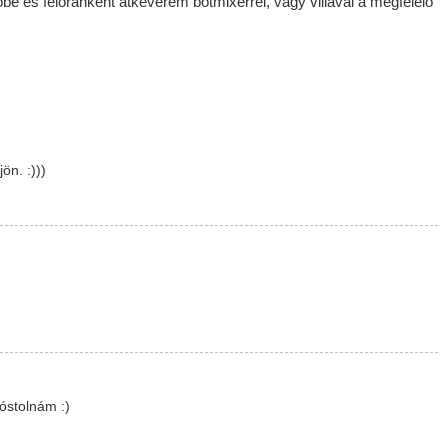
 és félóránként átkeverem botmixerrel, vagy villával a megfelelő
ön. :)))
óstolnám :)