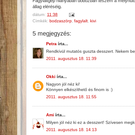
Fagylaltgép hiányában dobozban teszem a mélyhűtőbe
állag eléréséig.
dátum:
11:38
Címkék:
bodzaszörp
,
fagylalt
,
kivi
5 megjegyzés:
Petra
írta...
Rendkívül mutatós guszta desszert. Nekem bej
2011. augusztus 18. 11:39
Okki
írta...
Nagyon jól néz ki!
Könnyen elkészíthető és finom is :)
2011. augusztus 18. 11:55
Ami
írta...
Milyen jól néz ki ez a desszert! Szívesen megk
2011. augusztus 18. 14:13