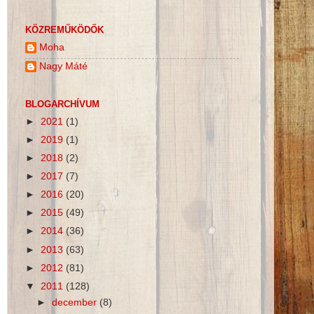
KÖZREMŰKÖDŐK
Moha
Nagy Máté
BLOGARCHÍVUM
►
2021
(1)
►
2019
(1)
►
2018
(2)
►
2017
(7)
►
2016
(20)
►
2015
(49)
►
2014
(36)
►
2013
(63)
►
2012
(81)
▼
2011
(128)
►
december
(8)