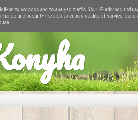
liver its services and to analyze traffic. Your IP address and u
rmance and security metrics to ensure quality of service, gene
buse.
onyha