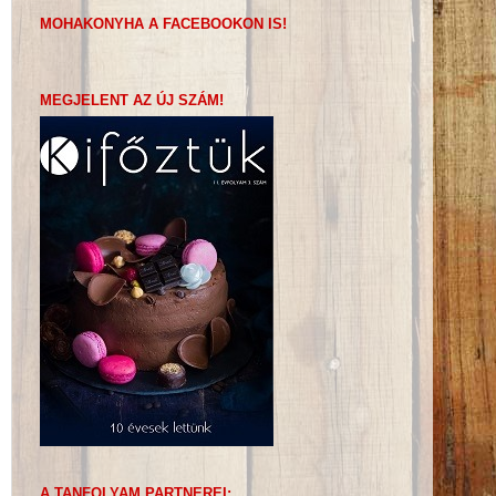
MOHAKONYHA A FACEBOOKON IS!
MEGJELENT AZ ÚJ SZÁM!
A TANFOLYAM PARTNEREI: