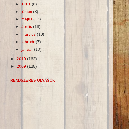
►
július
(8)
►
június
(8)
►
május
(13)
►
április
(18)
►
március
(10)
►
február
(7)
►
január
(13)
►
2010
(162)
►
2009
(125)
RENDSZERES OLVASÓK