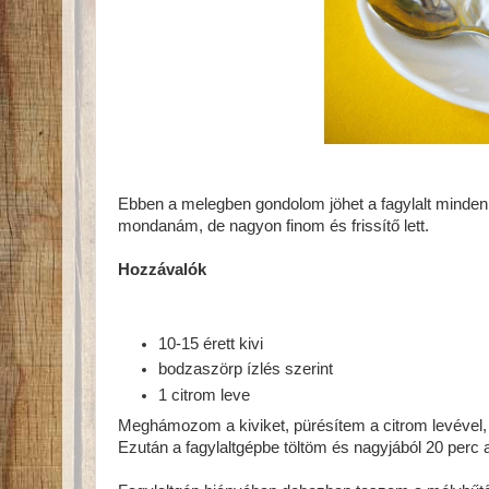
Ebben a melegben gondolom jöhet a fagylalt minde
mondanám, de nagyon finom és frissítő lett.
Hozzávalók
10-15 érett kivi
bodzaszörp ízlés szerint
1 citrom leve
Meghámozom a kiviket, pürésítem a citrom levével,
Ezután a fagylaltgépbe töltöm és nagyjából 20 perc a