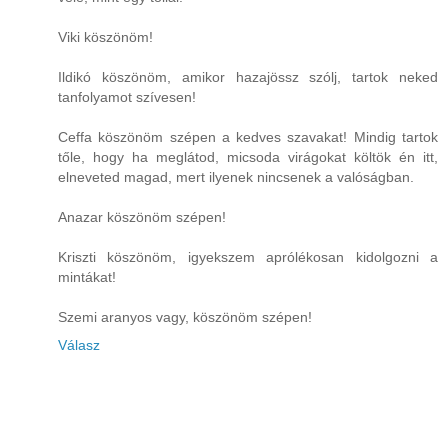
Viki köszönöm!
Ildikó köszönöm, amikor hazajössz szólj, tartok neked
tanfolyamot szívesen!
Ceffa köszönöm szépen a kedves szavakat! Mindig tartok
tőle, hogy ha meglátod, micsoda virágokat költök én itt,
elneveted magad, mert ilyenek nincsenek a valóságban.
Anazar köszönöm szépen!
Kriszti köszönöm, igyekszem aprólékosan kidolgozni a
mintákat!
Szemi aranyos vagy, köszönöm szépen!
Válasz