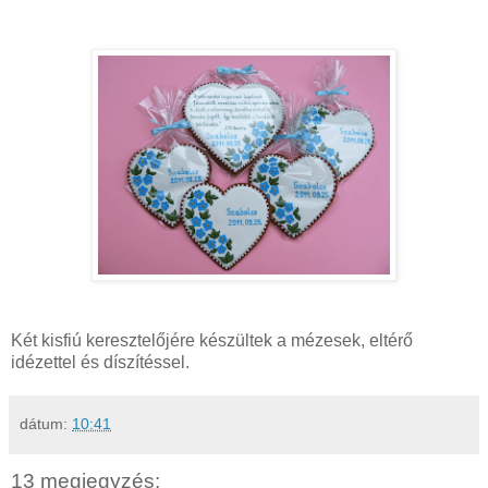
Két kisfiú keresztelőjére készültek a mézesek, eltérő
idézettel és díszítéssel.
dátum:
10:41
13 megjegyzés: