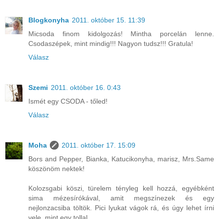
Blogkonyha
2011. október 15. 11:39
Micsoda finom kidolgozás! Mintha porcelán lenne.
Csodaszépek, mint mindig!!! Nagyon tudsz!!! Gratula!
Válasz
Szemi
2011. október 16. 0:43
Ismét egy CSODA - tőled!
Válasz
Moha
2011. október 17. 15:09
Bors and Pepper, Bianka, Katucikonyha, marisz, Mrs.Same
köszönöm nektek!
Kolozsgabi köszi, türelem tényleg kell hozzá, egyébként
sima mézesírókával, amit megszínezek és egy
nejlonzacsiba töltök. Pici lyukat vágok rá, és úgy lehet írni
vele, mint egy tollal.