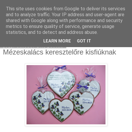
This site uses cookies from Google to deliver its services
Moha Konyha
and to analyze traffic. Your IP address and user-agent are
shared with Google along with performance and security
metrics to ensure quality of service, generate usage
statistics, and to detect and address abuse.
▼
LEARN MORE
GOT IT
2011. október 14., péntek
Mézeskalács keresztelőre kisfiúknak