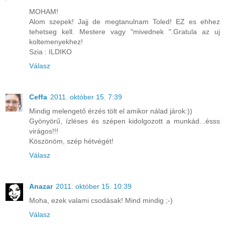
MOHAM!
Alom szepek! Jajj de megtanulnam Toled! EZ es ehhez
tehetseg kell. Mestere vagy "mivednek ".Gratula az uj
koltemenyekhez!
Szia : ILDIKO
Válasz
Ceffa
2011. október 15. 7:39
Mindig melengető érzés tölt el amikor nálad járok:))
Gyönyörű, ízléses és szépen kidolgozott a munkád...ésss
virágos!!!
Köszönöm, szép hétvégét!
Válasz
Anazar
2011. október 15. 10:39
Moha, ezek valami csodásak! Mind mindig ;-)
Válasz