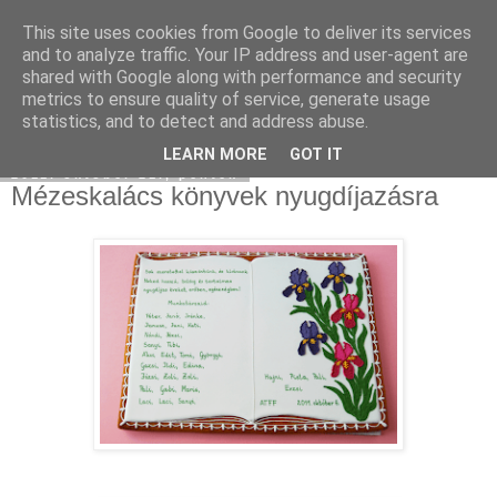
This site uses cookies from Google to deliver its services
Moha Konyha
and to analyze traffic. Your IP address and user-agent are
shared with Google along with performance and security
metrics to ensure quality of service, generate usage
statistics, and to detect and address abuse.
▼
LEARN MORE
GOT IT
2011. október 21., péntek
Mézeskalács könyvek nyugdíjazásra