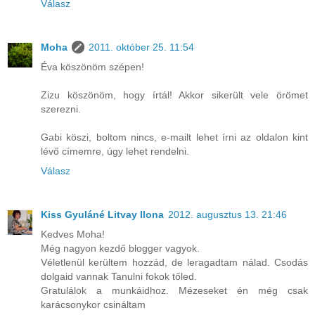
Válasz
Moha
2011. október 25. 11:54
Éva köszönöm szépen!
Zizu köszönöm, hogy írtál! Akkor sikerült vele örömet
szerezni.
Gabi köszi, boltom nincs, e-mailt lehet írni az oldalon kint
lévő címemre, úgy lehet rendelni.
Válasz
Kiss Gyuláné Litvay Ilona
2012. augusztus 13. 21:46
Kedves Moha!
Még nagyon kezdő blogger vagyok.
Véletlenül kerültem hozzád, de leragadtam nálad. Csodás
dolgaid vannak Tanulni fokok tőled.
Gratulálok a munkáidhoz. Mézeseket én még csak
karácsonykor csináltam