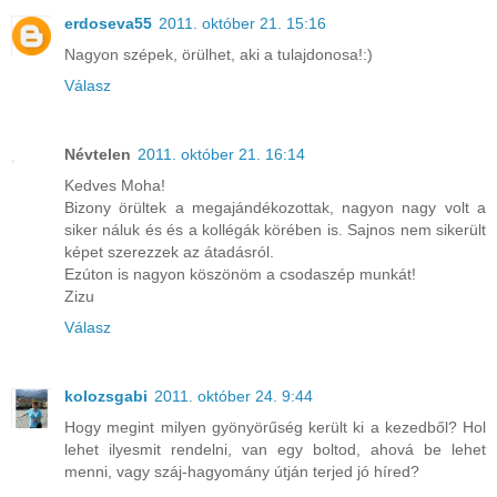
erdoseva55
2011. október 21. 15:16
Nagyon szépek, örülhet, aki a tulajdonosa!:)
Válasz
Névtelen
2011. október 21. 16:14
Kedves Moha!
Bizony örültek a megajándékozottak, nagyon nagy volt a
siker náluk és és a kollégák körében is. Sajnos nem sikerült
képet szerezzek az átadásról.
Ezúton is nagyon köszönöm a csodaszép munkát!
Zizu
Válasz
kolozsgabi
2011. október 24. 9:44
Hogy megint milyen gyönyörűség került ki a kezedből? Hol
lehet ilyesmit rendelni, van egy boltod, ahová be lehet
menni, vagy száj-hagyomány útján terjed jó híred?