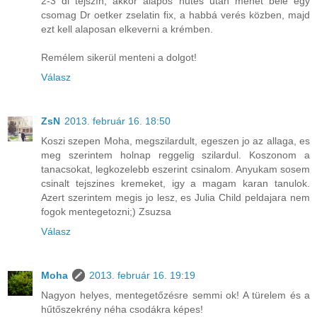
2-3 dl tejszín, akkor alapos hűtés után mehet bele egy
csomag Dr oetker zselatin fix, a habbá verés közben, majd
ezt kell alaposan elkeverni a krémben.
Remélem sikerül menteni a dolgot!
Válasz
ZsN
2013. február 16. 18:50
Koszi szepen Moha, megszilardult, egeszen jo az allaga, es
meg szerintem holnap reggelig szilardul. Koszonom a
tanacsokat, legkozelebb eszerint csinalom. Anyukam sosem
csinalt tejszines kremeket, igy a magam karan tanulok.
Azert szerintem megis jo lesz, es Julia Child peldajara nem
fogok mentegetozni;) Zsuzsa
Válasz
Moha
2013. február 16. 19:19
Nagyon helyes, mentegetőzésre semmi ok! A türelem és a
hűtőszekrény néha csodákra képes!