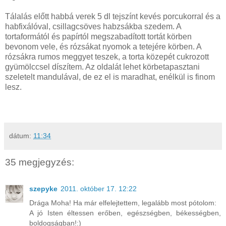
Tálalás előtt habbá verek 5 dl tejszínt kevés porcukorral és a
habfixálóval, csillagcsöves habzsákba szedem. A
tortaformától és papírtól megszabadított tortát körben
bevonom vele, és rózsákat nyomok a tetejére körben. A
rózsákra rumos meggyet teszek, a torta közepét cukrozott
gyümölccsel díszítem. Az oldalát lehet körbetapasztani
szeletelt mandulával, de ez el is maradhat, enélkül is finom
lesz.
dátum:
11:34
35 megjegyzés:
szepyke
2011. október 17. 12:22
Drága Moha! Ha már elfelejtettem, legalább most pótolom:
A jó Isten éltessen erőben, egészségben, békességben,
boldogságban!:)