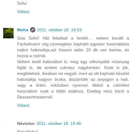
Szilvi
Válasz
Moha
2011. október 18. 14:53
Szia Szilvi! Hát feladtad a leckét.... nekem bevált a
Fackelmann cég csomagban kapható egyszer használatos
nejlon habzsákja,azt hiszem talán 10 db van benne, és
hozzá a csőrök.
Vettem textil habzsákot is, meg egy vékonyabb műanyag
fajtát is, de ezeket cukrász nagykerben. Ezek is jók,
megfelelnek. Ikeában ne vegyél, mert az ott kapható készlet
habzsákja nagyon ócska, átszűrődik az anyagon a hab,
vagy a krém, miközben nyomod. Abból a csőröket
használom csak a többi zsákhoz. Esetleg nézz körül a
Desszertmesternél.
Válasz
Névtelen
2011. október 18. 19:46
Szia Moha!