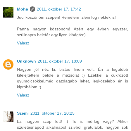
Moha
2011. október 17. 17:42
Juci köszönöm szépen! Remélem ízleni fog nektek is!
Panna nagyon köszönöm! Azért egy évben egyszer,
szülinapra belefér egy ilyen kihágás:)
Válasz
Unknown
2011. október 17. 18:09
Nagyon jól néz ki, biztos finom volt. Én a legutóbb
kifelejtettem belőle a mazsolát :) Ezekkel a cukrozott
gyümölcsökkel,még gazdagabb lehet, legközelebb én is
kipróbálom :)
Válasz
Szemi
2011. október 17. 20:25
Ez nagyon szép lett! :) Te is mérleg vagy? Akkor
születésnapod alkalmából szívböl gratulálok, nagyon sok