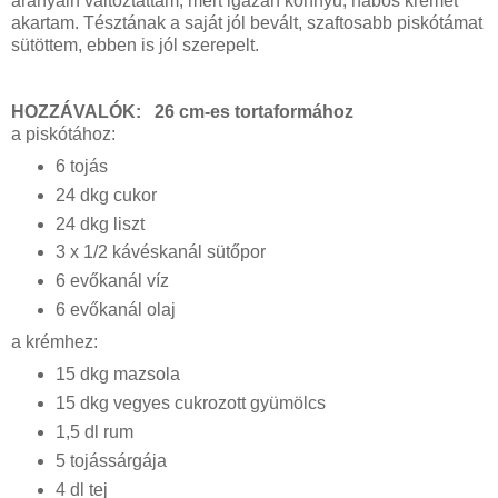
arányain változtattam, mert igazán könnyű, habos krémet
akartam. Tésztának a saját jól bevált, szaftosabb piskótámat
sütöttem, ebben is jól szerepelt.
HOZZÁVALÓK: 26 cm-es tortaformához
a piskótához:
6 tojás
24 dkg cukor
24 dkg liszt
3 x 1/2 kávéskanál sütőpor
6 evőkanál víz
6 evőkanál olaj
a krémhez:
15 dkg mazsola
15 dkg vegyes cukrozott gyümölcs
1,5 dl rum
5 tojássárgája
4 dl tej