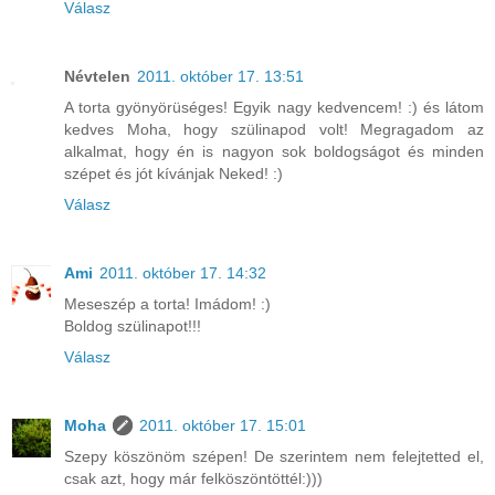
Válasz
Névtelen
2011. október 17. 13:51
A torta gyönyörüséges! Egyik nagy kedvencem! :) és látom
kedves Moha, hogy szülinapod volt! Megragadom az
alkalmat, hogy én is nagyon sok boldogságot és minden
szépet és jót kívánjak Neked! :)
Válasz
Ami
2011. október 17. 14:32
Meseszép a torta! Imádom! :)
Boldog szülinapot!!!
Válasz
Moha
2011. október 17. 15:01
Szepy köszönöm szépen! De szerintem nem felejtetted el,
csak azt, hogy már felköszöntöttél:)))