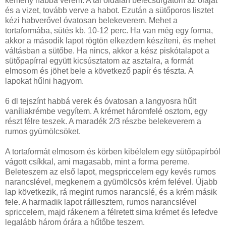
kemény habbá verem. A tál oldalán belecsurgatom az olajat
és a vizet, tovább verve a habot. Ezután a sütőporos lisztet
kézi habverővel óvatosan belekeverem. Mehet a
tortaformába, sütés kb. 10-12 perc. Ha van még egy forma,
akkor a második lapot rögtön elkezdem készíteni, és mehet
váltásban a sütőbe. Ha nincs, akkor a kész piskótalapot a
sütőpapírral együtt kicsúsztatom az asztalra, a formát
elmosom és jöhet bele a következő papír és tészta. A
lapokat hűlni hagyom.
6 dl tejszínt habbá verek és óvatosan a langyosra hűlt
vaníliakrémbe vegyítem. A krémet háromfelé osztom, egy
részt félre teszek. A maradék 2/3 részbe belekeverem a
rumos gyümölcsöket.
A tortaformát elmosom és körben kibélelem egy sütőpapírból
vágott csíkkal, ami magasabb, mint a forma pereme.
Beleteszem az első lapot, megspriccelem egy kevés rumos
narancslével, megkenem a gyümölcsös krém felével. Újabb
lap következik, rá megint rumos narancslé, és a krém másik
fele. A harmadik lapot ráillesztem, rumos narancslével
spriccelem, majd rákenem a félretett sima krémet és lefedve
legalább három órára a hűtőbe teszem.