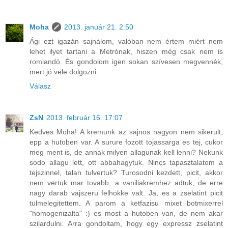
Moha
2013. január 21. 2:50
Ági ezt igazán sajnálom, valóban nem értem miért nem
lehet ilyet tartani a Metrónak, hiszen még csak nem is
romlandó. És gondolom igen sokan szívesen megvennék,
mert jó vele dolgozni.
Válasz
ZsN
2013. február 16. 17:07
Kedves Moha! A kremunk az sajnos nagyon nem sikerult,
epp a hutoben var. A surure fozott tojassarga es tej, cukor
meg ment is, de annak milyen allagunak kell lenni? Nekunk
sodo allagu lett, ott abbahagytuk. Nincs tapasztalatom a
tejszinnel, talan tulvertuk? Turosodni kezdett, picit, akkor
nem vertuk mar tovabb, a vaniliakremhez adtuk, de erre
nagy darab vajszeru felhokke valt. Ja, es a zselatint picit
tulmelegitettem. A parom a ketfazisu mixet botmixerrel
"homogenizalta" :) es most a hutoben van, de nem akar
szilardulni. Arra gondoltam, hogy egy expressz zselatint