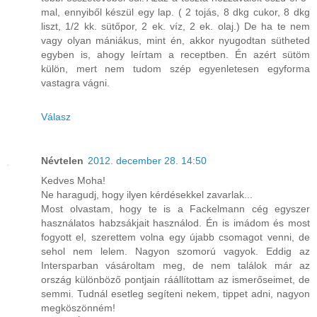
mal, ennyiből készül egy lap. ( 2 tojás, 8 dkg cukor, 8 dkg
liszt, 1/2 kk. sütőpor, 2 ek. víz, 2 ek. olaj.) De ha te nem
vagy olyan mániákus, mint én, akkor nyugodtan sütheted
egyben is, ahogy leírtam a receptben. Én azért sütöm
külön, mert nem tudom szép egyenletesen egyforma
vastagra vágni.
Válasz
Névtelen
2012. december 28. 14:50
Kedves Moha!
Ne haragudj, hogy ilyen kérdésekkel zavarlak...
Most olvastam, hogy te is a Fackelmann cég egyszer
használatos habzsákjait használod. Én is imádom és most
fogyott el, szerettem volna egy újabb csomagot venni, de
sehol nem lelem. Nagyon szomorú vagyok. Eddig az
Intersparban vásároltam meg, de nem találok már az
ország különböző pontjain ráállítottam az ismerőseimet, de
semmi. Tudnál esetleg segíteni nekem, tippet adni, nagyon
megköszönném!