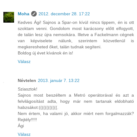
Moha
2012. december 28. 17:22
Kedves Ági! Sajnos a Spar-on kívül nincs tippem, én is ott
szoktam venni. Gondolom most karácsony előtt elfogyott,
de talán lesz újra nemsokára. Illetve a Fackelmann cégnek
van képviselete nálunk, szerintem közvetlenül is
megkeresheted őket, talán tudnak segíteni.
Boldog új évet kívánok én is!
Válasz
Névtelen
2013. január 7. 13:22
Sziasztok!
Sajnos most beszéltem a Metró operátorával és azt a
felvilágosítást adta, hogy már nem tartanak eldobható
habzsákot:((((((((((((.
Nem értem, ha valami jó, akkor miért nem forgalmazzák?
Rejtély!!!!!
Ági
Válasz