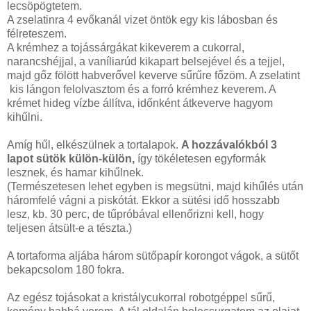
lecsöpögtetem.
A zselatinra 4 evőkanál vizet öntök egy kis lábosban és
félreteszem.
A krémhez a tojássárgákat kikeverem a cukorral,
narancshéjjal, a vaníliarúd kikapart belsejével és a tejjel,
majd gőz fölött habverővel keverve sűrűre főzöm. A zselatint
kis lángon felolvasztom és a forró krémhez keverem. A
krémet hideg vízbe állítva, időnként átkeverve hagyom
kihűlni.
Amíg hűl, elkészülnek a tortalapok.
A hozzávalókból 3
lapot sütök külön-külön,
így tökéletesen egyformák
lesznek, és hamar kihűlnek.
(Természetesen lehet egyben is megsütni, majd kihűlés után
háromfelé vágni a piskótát. Ekkor a sütési idő hosszabb
lesz, kb. 30 perc, de tűpróbával ellenőrizni kell, hogy
teljesen átsült-e a tészta.)
A tortaforma aljába három sütőpapír korongot vágok, a sütőt
bekapcsolom 180 fokra.
Az egész tojásokat a kristálycukorral robotgéppel sűrű,