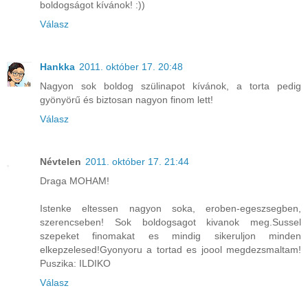
boldogságot kívánok! :))
Válasz
Hankka
2011. október 17. 20:48
Nagyon sok boldog szülinapot kívánok, a torta pedig
gyönyörű és biztosan nagyon finom lett!
Válasz
Névtelen
2011. október 17. 21:44
Draga MOHAM!
Istenke eltessen nagyon soka, eroben-egeszsegben,
szerencseben! Sok boldogsagot kivanok meg.Sussel
szepeket finomakat es mindig sikeruljon minden
elkepzelesed!Gyonyoru a tortad es joool megdezsmaltam!
Puszika: ILDIKO
Válasz