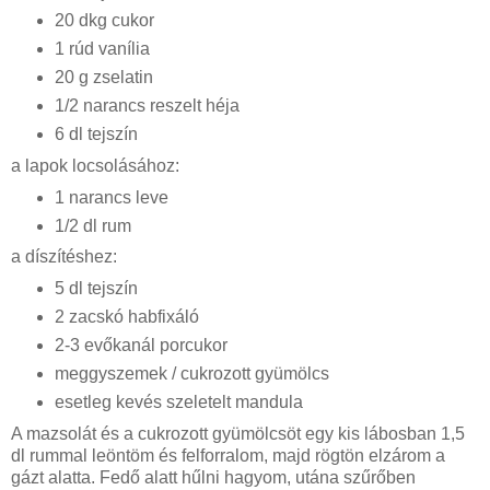
20 dkg cukor
1 rúd vanília
20 g zselatin
1/2 narancs reszelt héja
6 dl tejszín
a lapok locsolásához:
1 narancs leve
1/2 dl rum
a díszítéshez:
5 dl tejszín
2 zacskó habfixáló
2-3 evőkanál porcukor
meggyszemek / cukrozott gyümölcs
esetleg kevés szeletelt mandula
A mazsolát és a cukrozott gyümölcsöt egy kis lábosban 1,5
dl rummal leöntöm és felforralom, majd rögtön elzárom a
gázt alatta. Fedő alatt hűlni hagyom, utána szűrőben