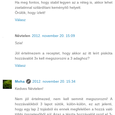
Ha meg fontos, hogy stabil legyen az a réteg is, akkor lehet
zselatinnal szilárdítani keményítő helyett.
Örülök, hogy ízlett!
Válasz
Névtelen
2012. november 20. 15:09
Szia!
Jól értelmezem a receptet, hogy akkor az itt leírt piskóta
hozzávalóit 3x kell megszorozni a 3 adaghoz?
Válasz
Moha
2012. november 20. 15:34
Kedves Névtelen!
Nem jól értelmezed, nem kell semmit megszorozni! A
hozzávalókból 3 lapot sütök, külön-külön, ez azt jelenti,
hogy egy lap 2 tojásból és ennek megfelelően a hozzá való
többi összetevőből sül. Azaz a tészta hozzávalóit oszd el 3-