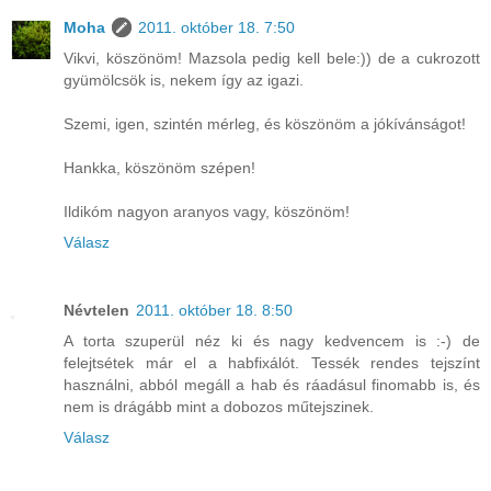
Moha
2011. október 18. 7:50
Vikvi, köszönöm! Mazsola pedig kell bele:)) de a cukrozott
gyümölcsök is, nekem így az igazi.
Szemi, igen, szintén mérleg, és köszönöm a jókívánságot!
Hankka, köszönöm szépen!
Ildikóm nagyon aranyos vagy, köszönöm!
Válasz
Névtelen
2011. október 18. 8:50
A torta szuperül néz ki és nagy kedvencem is :-) de
felejtsétek már el a habfixálót. Tessék rendes tejszínt
használni, abból megáll a hab és ráadásul finomabb is, és
nem is drágább mint a dobozos műtejszinek.
Válasz