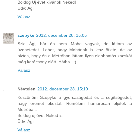
Boldog Új évet kívánok Neked!
Üdv: Ági
Válasz
szepyke
2012. december 28. 15:05
Szia Ági, bár én nem Moha vagyok, de láttam az
üzenetedet. Lehet, hogy Mohának is lesz ötlete, de az
biztos, hogy én a Metróban láttam ilyen eldobhatós zacskót
még karácsony előtt. Hátha.. :)
Válasz
Névtelen
2012. december 28. 15:19
Köszönöm Szepyke a gyorsaságodat és a segítségedet,
nagy örömet okoztál. Remélem hamarosan eljutok a
Metróba...
Boldog új évet Neked is!
Üdv: Ági
Válasz