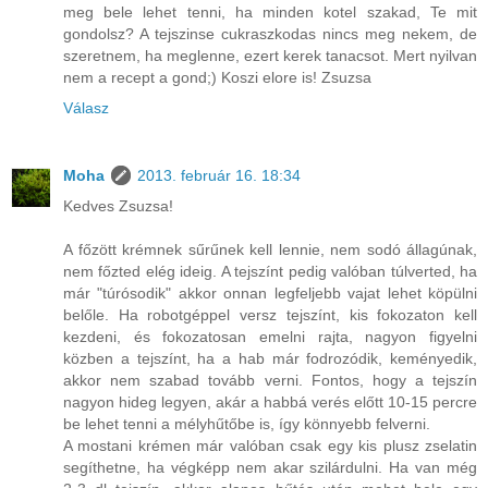
meg bele lehet tenni, ha minden kotel szakad, Te mit
gondolsz? A tejszinse cukraszkodas nincs meg nekem, de
szeretnem, ha meglenne, ezert kerek tanacsot. Mert nyilvan
nem a recept a gond;) Koszi elore is! Zsuzsa
Válasz
Moha
2013. február 16. 18:34
Kedves Zsuzsa!
A főzött krémnek sűrűnek kell lennie, nem sodó állagúnak,
nem főzted elég ideig. A tejszínt pedig valóban túlverted, ha
már "túrósodik" akkor onnan legfeljebb vajat lehet köpülni
belőle. Ha robotgéppel versz tejszínt, kis fokozaton kell
kezdeni, és fokozatosan emelni rajta, nagyon figyelni
közben a tejszínt, ha a hab már fodrozódik, keményedik,
akkor nem szabad tovább verni. Fontos, hogy a tejszín
nagyon hideg legyen, akár a habbá verés előtt 10-15 percre
be lehet tenni a mélyhűtőbe is, így könnyebb felverni.
A mostani krémen már valóban csak egy kis plusz zselatin
segíthetne, ha végképp nem akar szilárdulni. Ha van még