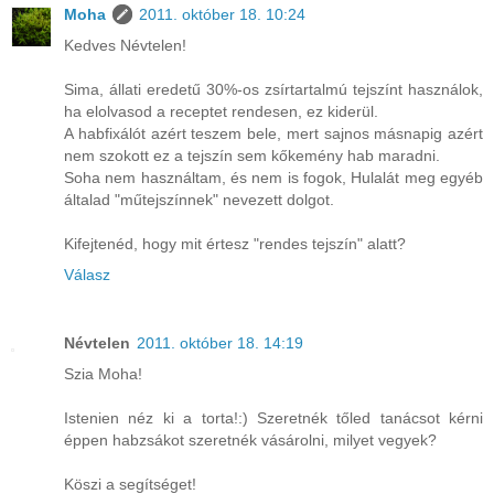
Moha
2011. október 18. 10:24
Kedves Névtelen!
Sima, állati eredetű 30%-os zsírtartalmú tejszínt használok,
ha elolvasod a receptet rendesen, ez kiderül.
A habfixálót azért teszem bele, mert sajnos másnapig azért
nem szokott ez a tejszín sem kőkemény hab maradni.
Soha nem használtam, és nem is fogok, Hulalát meg egyéb
általad "műtejszínnek" nevezett dolgot.
Kifejtenéd, hogy mit értesz "rendes tejszín" alatt?
Válasz
Névtelen
2011. október 18. 14:19
Szia Moha!
Istenien néz ki a torta!:) Szeretnék tőled tanácsot kérni
éppen habzsákot szeretnék vásárolni, milyet vegyek?
Köszi a segítséget!