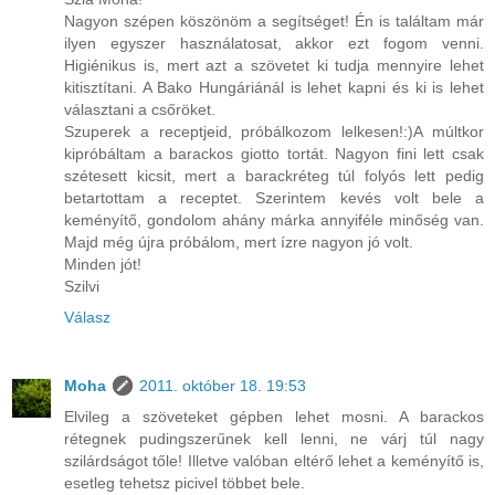
Nagyon szépen köszönöm a segítséget! Én is találtam már
ilyen egyszer használatosat, akkor ezt fogom venni.
Higiénikus is, mert azt a szövetet ki tudja mennyire lehet
kitisztítani. A Bako Hungáriánál is lehet kapni és ki is lehet
választani a csőröket.
Szuperek a receptjeid, próbálkozom lelkesen!:)A múltkor
kipróbáltam a barackos giotto tortát. Nagyon fini lett csak
szétesett kicsit, mert a barackréteg túl folyós lett pedig
betartottam a receptet. Szerintem kevés volt bele a
keményítő, gondolom ahány márka annyiféle minőség van.
Majd még újra próbálom, mert ízre nagyon jó volt.
Minden jót!
Szilvi
Válasz
Moha
2011. október 18. 19:53
Elvileg a szöveteket gépben lehet mosni. A barackos
rétegnek pudingszerűnek kell lenni, ne várj túl nagy
szilárdságot tőle! Illetve valóban eltérő lehet a keményítő is,
esetleg tehetsz picivel többet bele.