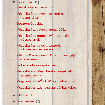
▼
november
(11)
Szilvalekváros-almás táska
Mézeskalács adventi koszorú piros
indamintával
Gesztenyés csiga
Mézeskalács adventi naptár 2011
Mézeskalács karácsonyfadíszek és
mécsestartók
Mézeskalács adventi koszorú,
mécsestartó és karács...
Kifőztük Karácsony 2011 adománygyűjtő
különkiadás
Sajtos-sonkás csigakenyér
Mézeskalács könyv bordó virágokkal
nyugdíjazásra
Megjelent a KIFŐZTÜK novemberi száma!
Mézeskalács szív nászajándékba, kékben
►
október
(13)
►
szeptember
(7)