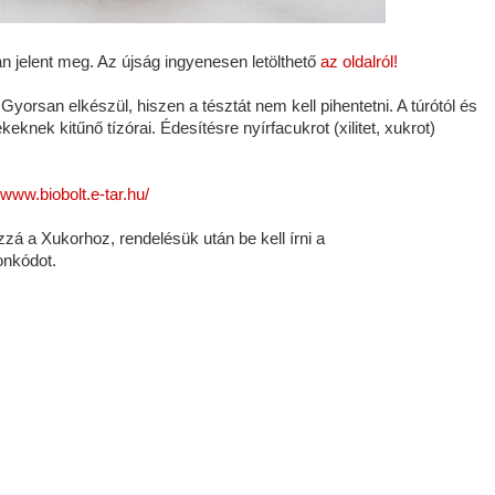
jelent meg. Az újság ingyenesen letölthető
az oldalról!
yorsan elkészül, hiszen a tésztát nem kell pihentetni. A túrótól és
eknek kitűnő tízórai. Édesítésre nyírfacukrot (xilitet, xukrot)
//www.biobolt.e-tar.hu/
zá a Xukorhoz, rendelésük után be kell írni a
nkódot.