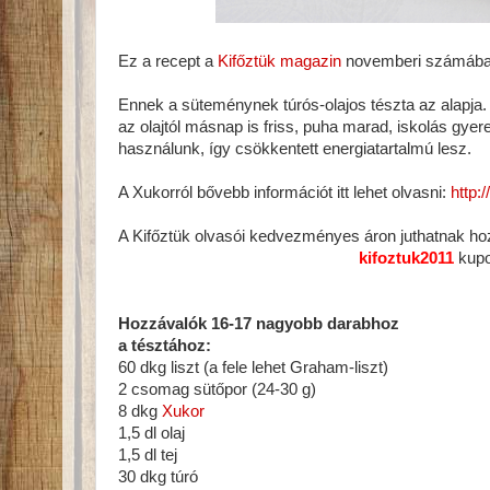
Ez a recept a
Kifőztük magazin
novemberi számában 
Ennek a süteménynek túrós-olajos tészta az alapja. G
az olajtól másnap is friss, puha marad, iskolás gyerek
használunk, így csökkentett energiatartalmú lesz.
A Xukorról bővebb információt itt lehet olvasni:
http:
A Kifőztük olvasói kedvezményes áron juthatnak hoz
kifoztuk2011
kupo
Hozzávalók 16-17 nagyobb darabhoz
a tésztához:
60 dkg liszt (a fele lehet Graham-liszt)
2 csomag sütőpor (24-30 g)
8 dkg
Xukor
1,5 dl olaj
1,5 dl tej
30 dkg túró