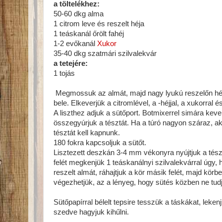
a töltelékhez:
50-60 dkg alma
1 citrom leve és reszelt héja
1 teáskanál őrölt fahéj
1-2 evőkanál
Xukor
35-40 dkg szatmári szilvalekvár
a tetejére:
1 tojás
Megmossuk az almát, majd nagy lyukú reszelőn héj
bele. Elkeverjük a citromlével, a -héjjal, a xukorral és
A liszthez adjuk a sütőport. Botmixerrel simára keverjü
összegyúrjuk a tésztát. Ha a túró nagyon száraz, a
tésztát kell kapnunk.
180 fokra kapcsoljuk a sütőt.
Lisztezett deszkán 3-4 mm vékonyra nyújtjuk a tész
felét megkenjük 1 teáskanálnyi szilvalekvárral úgy,
reszelt almát, ráhajtjuk a kör másik felét, majd kör
végezhetjük, az a lényeg, hogy sütés közben ne tudjon
Sütőpapírral bélelt tepsire tesszük a táskákat, leken
szedve hagyjuk kihűlni.