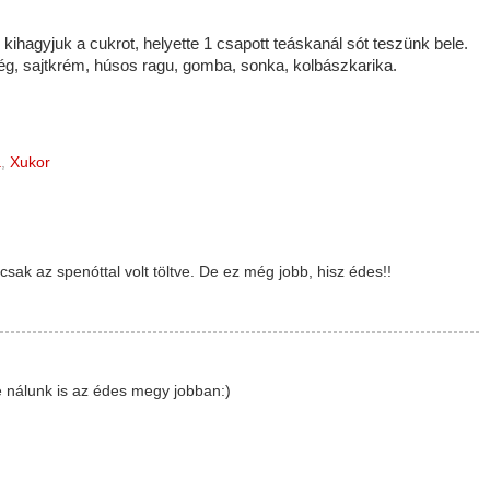
 kihagyjuk a cukrot, helyette 1 csapott teáskanál sót teszünk bele.
öldség, sajtkrém, húsos ragu, gomba, sonka, kolbászkarika.
a
,
Xukor
csak az spenóttal volt töltve. De ez még jobb, hisz édes!!
e nálunk is az édes megy jobban:)