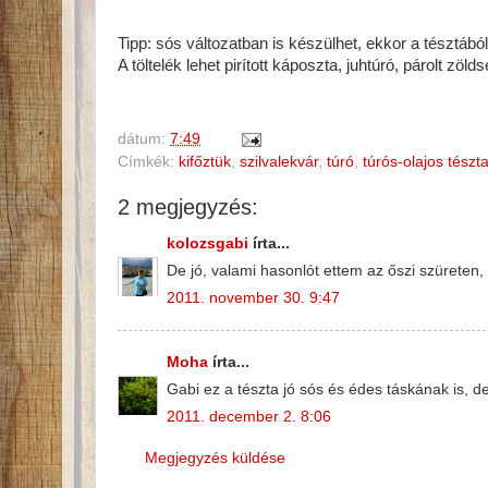
Tipp: sós változatban is készülhet, ekkor a tésztából
A töltelék lehet pirított káposzta, juhtúró, párolt z
dátum:
7:49
Címkék:
kifőztük
,
szilvalekvár
,
túró
,
túrós-olajos tészt
2 megjegyzés:
kolozsgabi
írta...
De jó, valami hasonlót ettem az őszi szüreten, 
2011. november 30. 9:47
Moha
írta...
Gabi ez a tészta jó sós és édes táskának is, d
2011. december 2. 8:06
Megjegyzés küldése