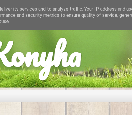
liver its services and to analyze traffic. Your IP address and u
rmance and security metrics to ensure quality of service, gene
buse.
onyha