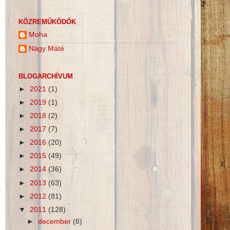
KÖZREMŰKÖDŐK
Moha
Nagy Máté
BLOGARCHÍVUM
►
2021
(1)
►
2019
(1)
►
2018
(2)
►
2017
(7)
►
2016
(20)
►
2015
(49)
►
2014
(36)
►
2013
(63)
►
2012
(81)
▼
2011
(128)
►
december
(8)