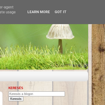
ser-agent
rate usage
LEARN MORE
GOT IT
KERESÉS