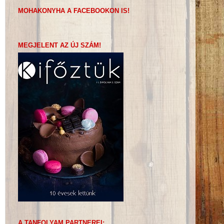
MOHAKONYHA A FACEBOOKON IS!
MEGJELENT AZ ÚJ SZÁM!
A TANFOLYAM PARTNEREI: