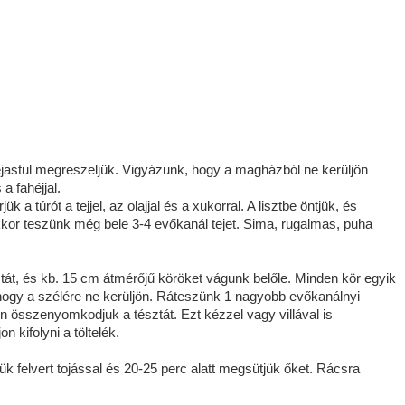
astul megreszeljük. Vigyázunk, hogy a magházból ne kerüljön
 a fahéjjal.
k a túrót a tejjel, az olajjal és a xukorral. A lisztbe öntjük, és
kkor teszünk még bele 3-4 evőkanál tejet. Sima, rugalmas, puha
tát, és kb. 15 cm átmérőjű köröket vágunk belőle. Minden kör egyik
 hogy a szélére ne kerüljön. Ráteszünk 1 nagyobb evőkanálnyi
ben összenyomkodjuk a tésztát. Ezt kézzel vagy villával is
 kifolyni a töltelék.
jük felvert tojással és 20-25 perc alatt megsütjük őket. Rácsra