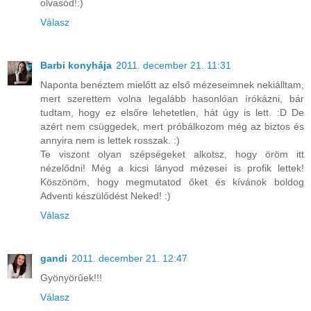
olvasód!:)
Válasz
Barbi konyhája
2011. december 21. 11:31
Naponta benéztem mielőtt az első mézeseimnek nekiálltam,
mert szerettem volna legalább hasonlóan írókázni, bár
tudtam, hogy ez elsőre lehetetlen, hát úgy is lett. :D De
azért nem csüggedek, mert próbálkozom még az biztos és
annyira nem is lettek rosszak. :)
Te viszont olyan szépségeket alkotsz, hogy öröm itt
nézelődni! Még a kicsi lányod mézesei is profik lettek!
Köszönöm, hogy megmutatod őket és kívánok boldog
Adventi készülődést Neked! :)
Válasz
gandi
2011. december 21. 12:47
Gyönyörűek!!!
Válasz