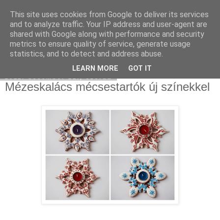
This site uses cookies from Google to deliver its services
Moha Konyha
and to analyze traffic. Your IP address and user-agent are
shared with Google along with performance and security
metrics to ensure quality of service, generate usage
statistics, and to detect and address abuse.
▼
LEARN MORE
GOT IT
2011. december 21., szerda
Mézeskalács mécsestartók új színekkel