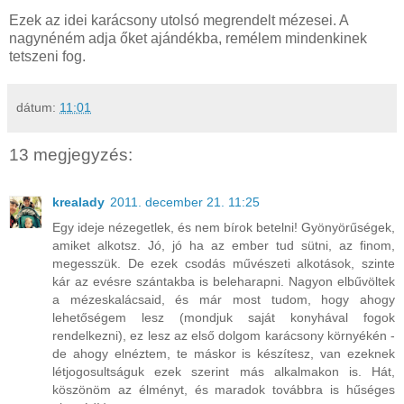
Ezek az idei karácsony utolsó megrendelt mézesei. A
nagynéném adja őket ajándékba, remélem mindenkinek
tetszeni fog.
dátum:
11:01
13 megjegyzés:
krealady
2011. december 21. 11:25
Egy ideje nézegetlek, és nem bírok betelni! Gyönyörűségek,
amiket alkotsz. Jó, jó ha az ember tud sütni, az finom,
megesszük. De ezek csodás művészeti alkotások, szinte
kár az evésre szántakba is beleharapni. Nagyon elbűvöltek
a mézeskalácsaid, és már most tudom, hogy ahogy
lehetőségem lesz (mondjuk saját konyhával fogok
rendelkezni), ez lesz az első dolgom karácsony környékén -
de ahogy elnéztem, te máskor is készítesz, van ezeknek
létjogosultságuk ezek szerint más alkalmakon is. Hát,
köszönöm az élményt, és maradok továbbra is hűséges