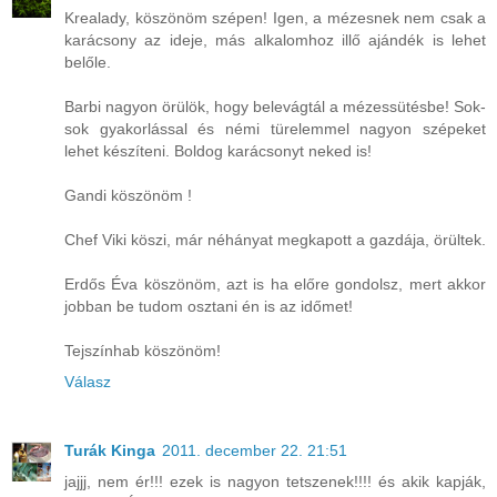
Krealady, köszönöm szépen! Igen, a mézesnek nem csak a
karácsony az ideje, más alkalomhoz illő ajándék is lehet
belőle.
Barbi nagyon örülök, hogy belevágtál a mézessütésbe! Sok-
sok gyakorlással és némi türelemmel nagyon szépeket
lehet készíteni. Boldog karácsonyt neked is!
Gandi köszönöm !
Chef Viki köszi, már néhányat megkapott a gazdája, örültek.
Erdős Éva köszönöm, azt is ha előre gondolsz, mert akkor
jobban be tudom osztani én is az időmet!
Tejszínhab köszönöm!
Válasz
Turák Kinga
2011. december 22. 21:51
jajjj, nem ér!!! ezek is nagyon tetszenek!!!! és akik kapják,