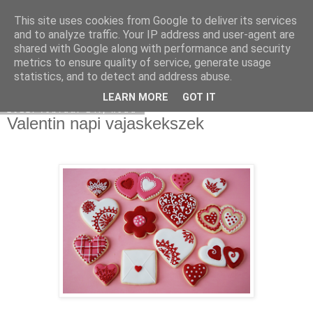
This site uses cookies from Google to deliver its services
Moha Konyha
and to analyze traffic. Your IP address and user-agent are
shared with Google along with performance and security
metrics to ensure quality of service, generate usage
statistics, and to detect and address abuse.
▼
LEARN MORE
GOT IT
2012. február 14., kedd
Valentin napi vajaskekszek