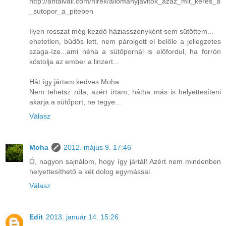
http://antalvali.com/hirek/allomanyjavitok_azaz_mit_keres_a
_sutopor_a_piteben
Ilyen rosszat még kezdő háziasszonyként sem sütöttem...
ehetetlen, büdös lett, nem párolgott el belőle a jellegzetes
szaga-íze...ami néha a sütőpornál is előfordul, ha forrón
kóstolja az ember a linzert...
Hát így jártam kedves Moha.
Nem tehetsz róla, azért írtam, hátha más is helyettesíteni
akarja a sütőport, ne tegye...
Válasz
Moha
2012. május 9. 17:46
Ó, nagyon sajnálom, hogy így jártál! Azért nem mindenben
helyettesíthető a két dolog egymással.
Válasz
Edit
2013. január 14. 15:26