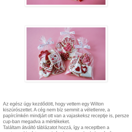
Az egész úgy kezdődött, hogy vettem egy Wilton
kiszúrószettet. A cég nem bíz semmit a véletlenre, a
papírcímkén mindjárt ott van a vajaskeksz receptje is, persze
cup-ban megadva a mértékeket.
Találtam átváltó táblázatot hozzá, így a receptben a