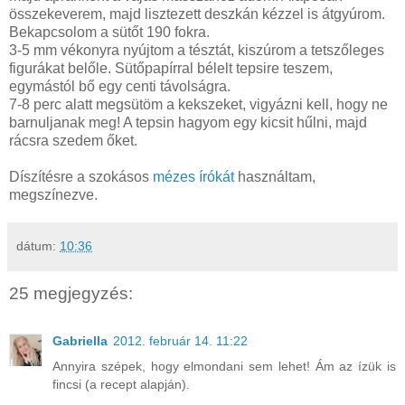
összekeverem, majd lisztezett deszkán kézzel is átgyúrom.
Bekapcsolom a sütőt 190 fokra.
3-5 mm vékonyra nyújtom a tésztát, kiszúrom a tetszőleges
figurákat belőle. Sütőpapírral bélelt tepsire teszem,
egymástól bő egy centi távolságra.
7-8 perc alatt megsütöm a kekszeket, vigyázni kell, hogy ne
barnuljanak meg! A tepsin hagyom egy kicsit hűlni, majd
rácsra szedem őket.
Díszítésre a szokásos
mézes írókát
használtam,
megszínezve.
dátum:
10:36
25 megjegyzés:
Gabriella
2012. február 14. 11:22
Annyira szépek, hogy elmondani sem lehet! Ám az ízük is
fincsi (a recept alapján).