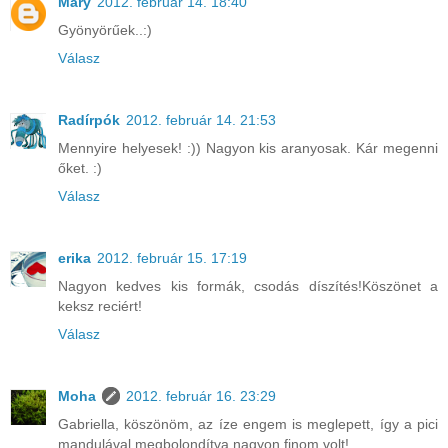
Mary
2012. február 14. 18:40
Gyönyörűek..:)
Válasz
Radírpók
2012. február 14. 21:53
Mennyire helyesek! :)) Nagyon kis aranyosak. Kár megenni
őket. :)
Válasz
erika
2012. február 15. 17:19
Nagyon kedves kis formák, csodás díszítés!Köszönet a
keksz reciért!
Válasz
Moha
2012. február 16. 23:29
Gabriella, köszönöm, az íze engem is meglepett, így a pici
mandulával megbolondítva nagyon finom volt!