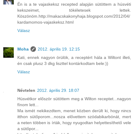
Én is a te vajaskeksz recepted alapján sütöttem a húsvéti
kekszeimet, tökéletesek lettek.
Köszönöm.http://makacskakonyhaja.blogspot.com/2012/04/
kardamomos-vajaskeksz.html
Válasz
Moha
2012. április 19. 12:15
Kati, ennek nagyon örülök, a receptért hála a Wiltont illeti,
én csak plusz 3 dkg liszttel kontárkodtam bele:))
Válasz
Névtelen
2012. április 29. 18:07
Húsvétkor először sütöttem meg a Wilton receptet...nagyon
fínom lett...
Ma ismét nekikezdtem, menet közben derült ki, hogy nincs
itthon sütőporom...nosza elővettem szódabikarbónát, mert
a neten többen is írták, hogy nyugodtan helyettesíthető vele
a sütőpor...