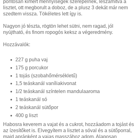
pontosan kimért mennyiségek szerepelnek, leszámítva a
lisztet, ott megborult a doboz, de a plusz 3 dekát már nem
szedtem vissza. Tökéletes lett így is.
Nagyon jó tészta, rögtön lehet sütni, nem ragad, jól
nyújtható, és finom ropogós keksz a végeredmény.
Hozzávalók:
227 g puha vaj
175 g porcukor
1 tojás (szobahőmérsékletű)
1,5 teáskanál vaníliakivonat
1/2 teáskanál színtelen mandulaaroma
1 teáskanál só
2 teáskanál sütőpor
400 g liszt
Habosra keverem a vajat és a cukrot, hozzáadom a tojást és
az ízesítőket is. Elvegyítem a lisztet a sóval és a sütőporral,
majd apránként a vajas masszához adom. Alaposan