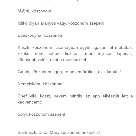
M@rti, köszönöm!
Ildikó olyan aranyos vagy, köszönöm szépen!
Édeskonyha, köszönöm!
Kriszti, köszönöm, csomagban együtt igazán jól mutattak.
Ezeket nem nehéz díszíteni, mert teljesen laposak,
könnyebb velük, mint a mézesekkel.
Gandi, köszönöm, igen, remélem örültek, akik kapták!
Nempiskóta, köszönöm!
Chef Viki, köszi, nekem mindig az épp elkészült lett a
kedvencem:)
Solyi, köszönöm szépen!
Sarikriszti, Ditta, Mary köszönöm nektek is!