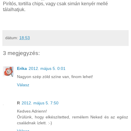
Pirítós, tortilla chips, vagy csak simán kenyér mellé
tálalhatjuk.
dátum:
18:53
3 megjegyzés:
Erika
2012. május 5. 0:01
Nagyon szép zöld színe van, finom lehet!
Válasz
R
2012. május 5. 7:50
Kedves Adrienn!
Örülünk, hogy elkészítetted, remélem Neked és az egész
családnak ízlett. :-)
Válasz