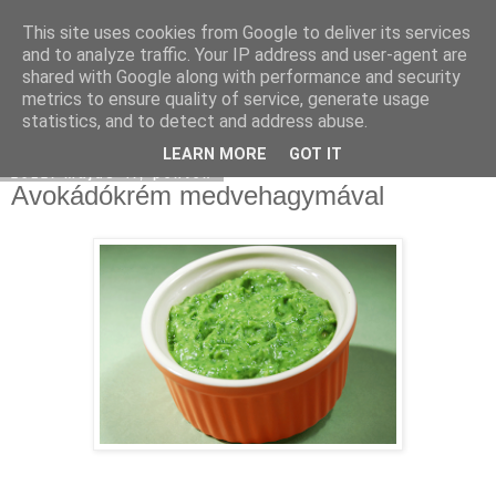
This site uses cookies from Google to deliver its services
Moha Konyha
and to analyze traffic. Your IP address and user-agent are
shared with Google along with performance and security
metrics to ensure quality of service, generate usage
statistics, and to detect and address abuse.
▼
LEARN MORE
GOT IT
2012. május 4., péntek
Avokádókrém medvehagymával