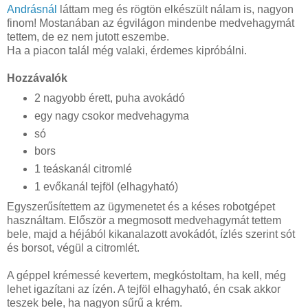
Andrásnál
láttam meg és rögtön elkészült nálam is, nagyon
finom! Mostanában az égvilágon mindenbe medvehagymát
tettem, de ez nem jutott eszembe.
Ha a piacon talál még valaki, érdemes kipróbálni.
Hozzávalók
2 nagyobb érett, puha avokádó
egy nagy csokor medvehagyma
só
bors
1 teáskanál citromlé
1 evőkanál tejföl (elhagyható)
Egyszerűsítettem az ügymenetet és a késes robotgépet
használtam. Először a megmosott medvehagymát tettem
bele, majd a héjából kikanalazott avokádót, ízlés szerint sót
és borsot, végül a citromlét.
A géppel krémessé kevertem, megkóstoltam, ha kell, még
lehet igazítani az ízén. A tejföl elhagyható, én csak akkor
teszek bele, ha nagyon sűrű a krém.