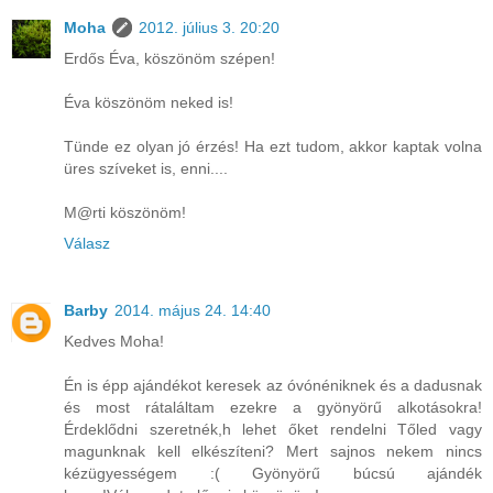
Moha
2012. július 3. 20:20
Erdős Éva, köszönöm szépen!
Éva köszönöm neked is!
Tünde ez olyan jó érzés! Ha ezt tudom, akkor kaptak volna
üres szíveket is, enni....
M@rti köszönöm!
Válasz
Barby
2014. május 24. 14:40
Kedves Moha!
Én is épp ajándékot keresek az óvónéniknek és a dadusnak
és most rátaláltam ezekre a gyönyörű alkotásokra!
Érdeklődni szeretnék,h lehet őket rendelni Tőled vagy
magunknak kell elkészíteni? Mert sajnos nekem nincs
kézügyességem :( Gyönyörű búcsú ajándék