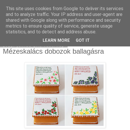
This site uses cookies from Google to deliver its services
Moha Konyha
and to analyze traffic. Your IP address and user-agent are
shared with Google along with performance and security
metrics to ensure quality of service, generate usage
statistics, and to detect and address abuse.
▼
LEARN MORE
GOT IT
2012. június 17., vasárnap
Mézeskalács dobozok ballagásra