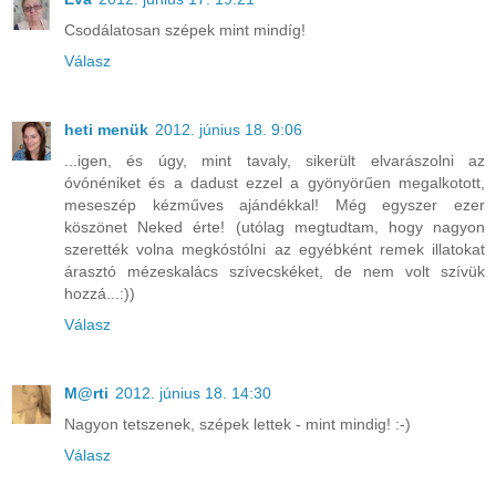
Csodálatosan szépek mint mindíg!
Válasz
heti menük
2012. június 18. 9:06
...igen, és úgy, mint tavaly, sikerült elvarászolni az
óvónéniket és a dadust ezzel a gyönyörűen megalkotott,
meseszép kézműves ajándékkal! Még egyszer ezer
köszönet Neked érte! (utólag megtudtam, hogy nagyon
szerették volna megkóstólni az egyébként remek illatokat
árasztó mézeskalács szívecskéket, de nem volt szívük
hozzá...:))
Válasz
M@rti
2012. június 18. 14:30
Nagyon tetszenek, szépek lettek - mint mindig! :-)
Válasz