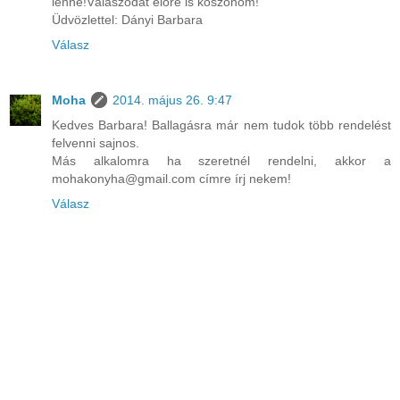
lenne!Válaszodat előre is köszönöm!
Üdvözlettel: Dányi Barbara
Válasz
Moha
2014. május 26. 9:47
Kedves Barbara! Ballagásra már nem tudok több rendelést
felvenni sajnos.
Más alkalomra ha szeretnél rendelni, akkor a
mohakonyha@gmail.com címre írj nekem!
Válasz