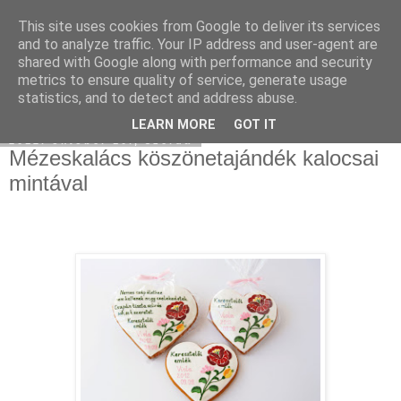
This site uses cookies from Google to deliver its services
Moha Konyha
and to analyze traffic. Your IP address and user-agent are
shared with Google along with performance and security
metrics to ensure quality of service, generate usage
statistics, and to detect and address abuse.
▼
LEARN MORE
GOT IT
2012. október 10., szerda
Mézeskalács köszönetajándék kalocsai
mintával