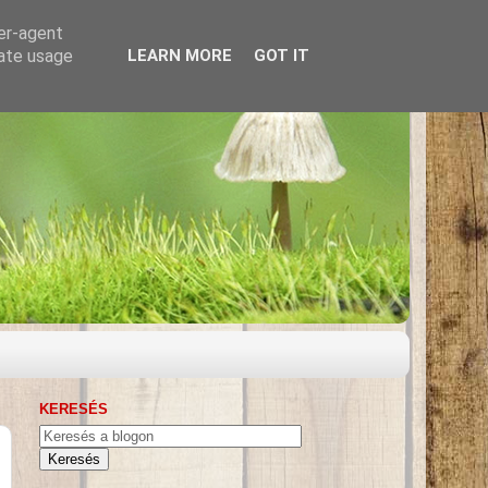
ser-agent
rate usage
LEARN MORE
GOT IT
KERESÉS