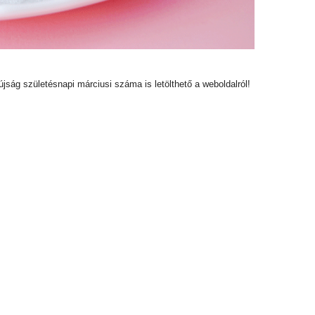
újság születésnapi márciusi száma is letölthető a weboldalról!