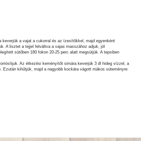
a keverjük a vajat a cukorral és az ízesítőkkel, majd egyenként
. A lisztet a tejjel felváltva a vajas masszához adjuk, jól
legített sütőben 180 fokon 20-25 perc alatt megsütjük. A tepsiben
rrósítjuk. Az étkezési keményítőt simára keverjük 3 dl hideg vízzel, a
e. Ezután kihűtjük, majd a nagyobb kockára vágott mákos süteményre