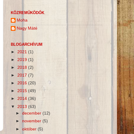
KÖZREMŰKÖDŐK
Moha
Nagy Máté
BLOGARCHÍVUM
►
2021
(1)
►
2019
(1)
►
2018
(2)
►
2017
(7)
►
2016
(20)
►
2015
(49)
►
2014
(36)
▼
2013
(63)
►
december
(12)
►
november
(5)
►
október
(5)