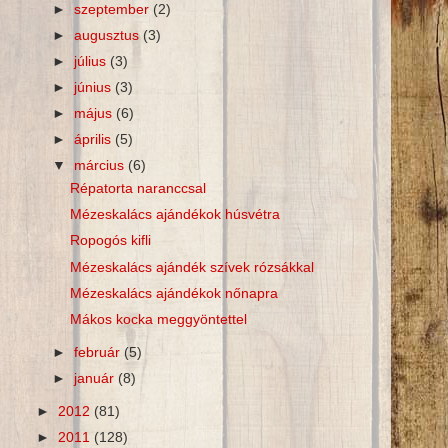
►
szeptember
(2)
►
augusztus
(3)
►
július
(3)
►
június
(3)
►
május
(6)
►
április
(5)
▼
március
(6)
Répatorta naranccsal
Mézeskalács ajándékok húsvétra
Ropogós kifli
Mézeskalács ajándék szívek rózsákkal
Mézeskalács ajándékok nőnapra
Mákos kocka meggyöntettel
►
február
(5)
►
január
(8)
►
2012
(81)
►
2011
(128)