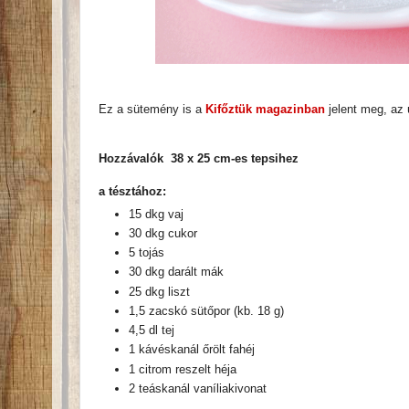
Ez a sütemény is a
Kifőztük magazinban
jelent meg, az 
Hozzávalók 38 x 25 cm-es tepsihez
a tésztához:
15 dkg vaj
30 dkg cukor
5 tojás
30 dkg darált mák
25 dkg liszt
1,5 zacskó sütőpor (kb. 18 g)
4,5 dl tej
1 kávéskanál őrölt fahéj
1 citrom reszelt héja
2 teáskanál vaníliakivonat