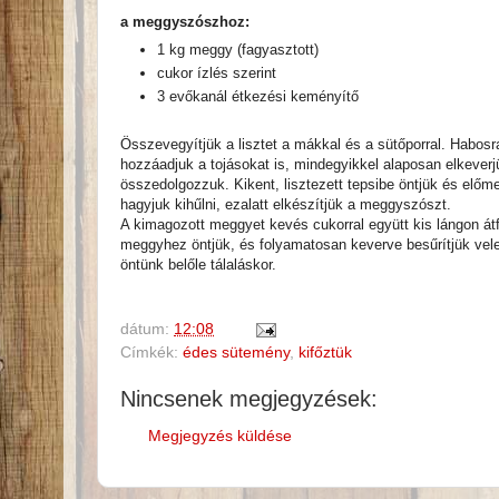
a meggyszószhoz:
1 kg meggy (fagyasztott)
cukor ízlés szerint
3 evőkanál étkezési keményítő
Összevegyítjük a lisztet a mákkal és a sütőporral. Habosr
hozzáadjuk a tojásokat is, mindegyikkel alaposan elkeverjük
összedolgozzuk. Kikent, lisztezett tepsibe öntjük és előme
hagyjuk kihűlni, ezalatt elkészítjük a meggyszószt.
A kimagozott meggyet kevés cukorral együtt kis lángon átfo
meggyhez öntjük, és folyamatosan keverve besűrítjük vel
öntünk belőle tálaláskor.
dátum:
12:08
Címkék:
édes sütemény
,
kifőztük
Nincsenek megjegyzések:
Megjegyzés küldése