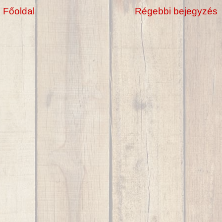
Főoldal
Régebbi bejegyzés