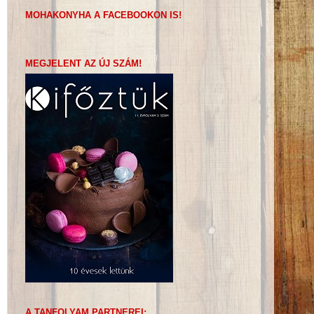
MOHAKONYHA A FACEBOOKON IS!
MEGJELENT AZ ÚJ SZÁM!
A TANFOLYAM PARTNEREI: