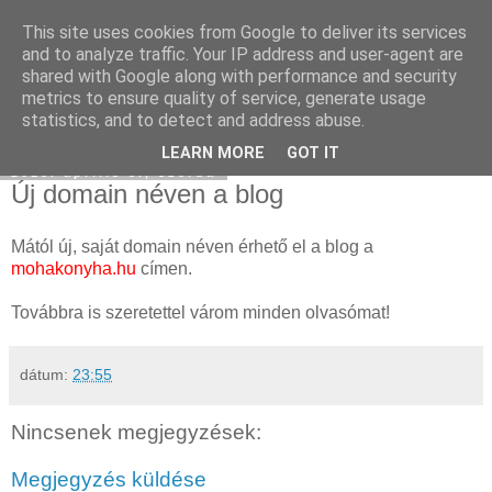
This site uses cookies from Google to deliver its services
Moha Konyha
and to analyze traffic. Your IP address and user-agent are
shared with Google along with performance and security
metrics to ensure quality of service, generate usage
statistics, and to detect and address abuse.
▼
LEARN MORE
GOT IT
2013. április 3., szerda
Új domain néven a blog
Mától új, saját domain néven érhető el a blog a
mohakonyha.hu
címen.
Továbbra is szeretettel várom minden olvasómat!
dátum:
23:55
Nincsenek megjegyzések:
Megjegyzés küldése