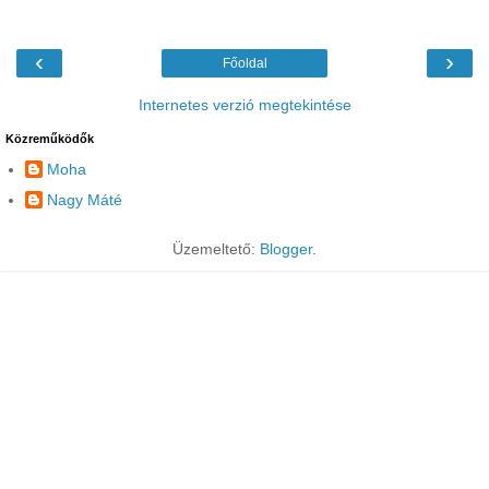
‹
›
Főoldal
Internetes verzió megtekintése
Közreműködők
Moha
Nagy Máté
Üzemeltető:
Blogger
.