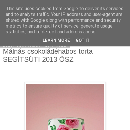
This site uses cookies from Google to deliver its services
Moha Konyha
and to analyze traffic. Your IP address and user-agent are
shared with Google along with performance and security
metrics to ensure quality of service, generate usage
statistics, and to detect and address abuse.
▼
LEARN MORE
GOT IT
2013. szeptember 17., kedd
Málnás-csokoládéhabos torta
SEGÍTSÜTI 2013 ŐSZ