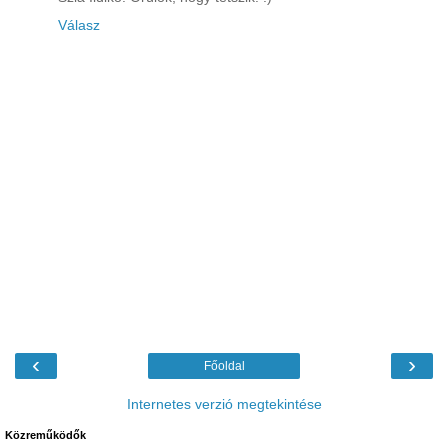
Válasz
‹
›
Főoldal
Internetes verzió megtekintése
Közreműködők