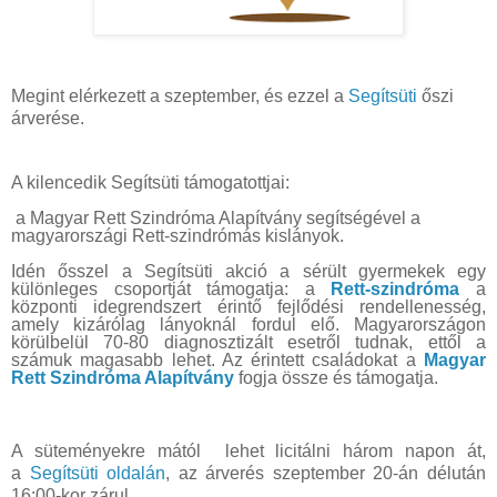
Megint elérkezett a szeptember, és ezzel a
Segítsüti
őszi
árverése.
A kilencedik Segítsüti támogatottjai:
a Magyar Rett Szindróma Alapítvány segítségével a
magyarországi Rett-szindrómás kislányok.
Idén ősszel a Segítsüti akció a sérült gyermekek egy
különleges csoportját támogatja: a
Rett-szindróma
a
központi idegrendszert érintő fejlődési rendellenesség,
amely kizárólag lányoknál fordul elő. Magyarországon
körülbelül 70-80 diagnosztizált esetről tudnak, ettől a
számuk magasabb lehet. Az érintett családokat a
Magyar
Rett Szindróma Alapítvány
fogja össze és támogatja.
A süteményekre mától lehet licitálni három napon át,
a
Segítsüti oldalán
, az árverés szeptember 20-án délután
16:00-kor zárul.