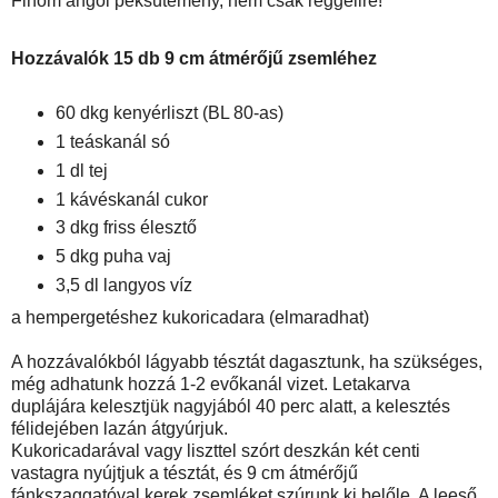
Finom angol péksütemény, nem csak reggelire!
Hozzávalók 15 db 9 cm átmérőjű zsemléhez
60 dkg kenyérliszt (BL 80-as)
1 teáskanál só
1 dl tej
1 kávéskanál cukor
3 dkg friss élesztő
5 dkg puha vaj
3,5 dl langyos víz
a hempergetéshez kukoricadara (elmaradhat)
A hozzávalókból lágyabb tésztát dagasztunk, ha szükséges,
még adhatunk hozzá 1-2 evőkanál vizet. Letakarva
duplájára kelesztjük nagyjából 40 perc alatt, a kelesztés
félidejében lazán átgyúrjuk.
Kukoricadarával vagy liszttel szórt deszkán két centi
vastagra nyújtjuk a tésztát, és 9 cm átmérőjű
fánkszaggatóval kerek zsemléket szúrunk ki belőle. A leeső