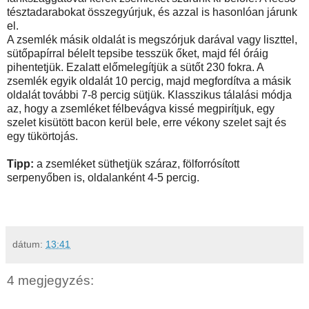
tésztadarabokat összegyúrjuk, és azzal is hasonlóan járunk
el.
A zsemlék másik oldalát is megszórjuk darával vagy liszttel,
sütőpapírral bélelt tepsibe tesszük őket, majd fél óráig
pihentetjük. Ezalatt előmelegítjük a sütőt 230 fokra. A
zsemlék egyik oldalát 10 percig, majd megfordítva a másik
oldalát további 7-8 percig sütjük. Klasszikus tálalási módja
az, hogy a zsemléket félbevágva kissé megpirítjuk, egy
szelet kisütött bacon kerül bele, erre vékony szelet sajt és
egy tükörtojás.
Tipp:
a zsemléket süthetjük száraz, fölforrósított
serpenyőben is, oldalanként 4-5 percig.
dátum:
13:41
4 megjegyzés: