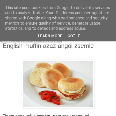
This site uses cookies from Google to deliver its services
Moha Konyha
and to analyze traffic. Your IP address and user-agent are
shared with Google along with performance and security
metrics to ensure quality of service, generate usage
statistics, and to detect and address abuse.
▼
LEARN MORE
GOT IT
2013. október 19., szombat
English muffin azaz angol zsemle