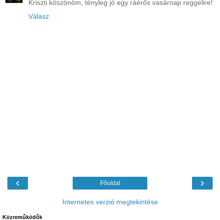
Kriszti köszönöm, tényleg jó egy ráérős vasárnap reggelire!
Válasz
‹
›
Főoldal
Internetes verzió megtekintése
Közreműködők