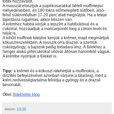
többi hozzávalót.
A masszát elosztjuk a papírkosarakkal bélelt muffintepsi 
mélyedéseiben, és 180 fokra előmelegített sütőben, alsó-
felső sütésmódban 17-20 perc alatt megsütjük. Ha a teteje 
tapintásra rugalmas, akkor készen van. 
A krémhez habbá verjük a tejszínt a habfixálóval és a 
cukorral, hozzáadjuk a mascarponét meg a citrom levét és 
héját is. 
A kihűlt muffinok tetejére kenjük a krémet, majd megmártjuk 
kókuszreszelékben. A nyuszik orra drazsé, a szemük 
cukorgyöngy, a bajszuk pedig tortadara lesz. A fülekhez a 
henger alakú pillecukrokat ollóval átlósan háromfelé vágjuk. 
A krémbe nyomjuk a füleket is.
Tipp:
 a krémet és a kókuszt rátehetjük a muffinokra, a 
díszítés befejezésével azonban várjunk a tálalásig, mert a 
krém nedvességtartalma feloldja a gyöngy és a drazsé 
bevonatát.
Ötlet: 
BiteDelite blog
dátum:
10:38