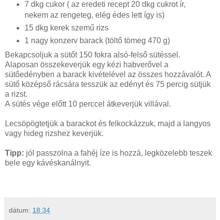
7 dkg cukor ( az eredeti recept 20 dkg cukrot ír,
nekem az rengeteg, elég édes lett így is)
15 dkg kerek szemű rizs
1 nagy konzerv barack (töltő tömeg 470 g)
Bekapcsoljuk a sütőt 150 fokra alsó-felső sütéssel.
Alaposan összekeverjük egy kézi habverővel a
sütőedényben a barack kivételével az összes hozzávalót. A
sütő középső rácsára tesszük az edényt és 75 percig sütjük
a rizst.
A sütés vége előtt 10 perccel átkeverjük villával.
Lecsöpögtetjük a barackot és felkockázzuk, majd a langyos
vagy hideg rizshez keverjük.
Tipp:
jól passzolna a fahéj íze is hozzá, legközelebb teszek
bele egy kávéskanálnyit.
dátum:
18:34