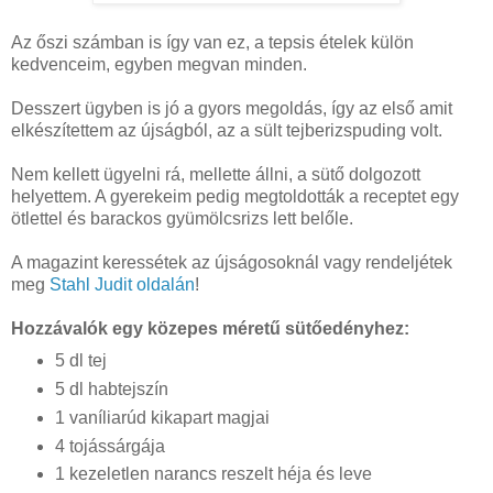
Az őszi számban is így van ez, a tepsis ételek külön
kedvenceim, egyben megvan minden.
Desszert ügyben is jó a gyors megoldás, így az első amit
elkészítettem az újságból, az a sült tejberizspuding volt.
Nem kellett ügyelni rá, mellette állni, a sütő dolgozott
helyettem. A gyerekeim pedig megtoldották a receptet egy
ötlettel és barackos gyümölcsrizs lett belőle.
A magazint keressétek az újságosoknál vagy rendeljétek
meg
Stahl Judit oldalán
!
Hozzávalók egy közepes méretű sütőedényhez:
5 dl tej
5 dl habtejszín
1 vaníliarúd kikapart magjai
4 tojássárgája
1 kezeletlen narancs reszelt héja és leve