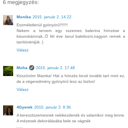
6 megjegyzés:
Monika
2015. január 2. 14:22
Eszméletlenül gyönyörű!!!!!!!
Nekem a tervem egy xszemes balerina hímzése a
kisunokámnak,.Ő fél éve tanul balettozni,nagyon remek a
tanítónénijük.:)
Válasz
Moha
2015. január 2. 17:48
Köszönöm Mamka! Hát a hímzés kicsit tovább tart mint ez,
de a végeredmény gyönyörű lesz az biztos!
Válasz
4Gyerek
2015. január 3. 8:36
A keresztszemesnek nekikezdenék és valamikor meg lenne.
A mézesek dekorálásába bele se vágnék