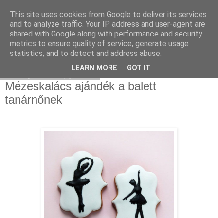
This site uses cookies from Google to deliver its services
Moha Konyha
and to analyze traffic. Your IP address and user-agent are
shared with Google along with performance and security
metrics to ensure quality of service, generate usage
statistics, and to detect and address abuse.
▼
LEARN MORE
GOT IT
2015. január 2., péntek
Mézeskalács ajándék a balett
tanárnőnek