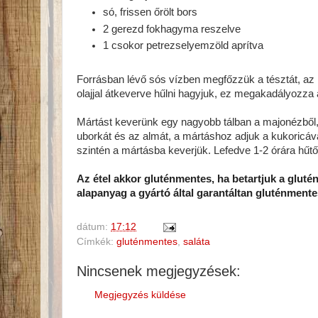
só, frissen őrölt bors
2 gerezd fokhagyma reszelve
1 csokor petrezselyemzöld aprítva
Forrásban lévő sós vízben megfőzzük a tésztát, az új
olajjal átkeverve hűlni hagyjuk, ez megakadályozza
Mártást keverünk egy nagyobb tálban a majonézből, a
uborkát és az almát, a mártáshoz adjuk a kukoricával 
szintén a mártásba keverjük. Lefedve 1-2 órára hűt
Az étel akkor gluténmentes, ha betartjuk a gluté
alapanyag a gyártó által garantáltan gluténmente
dátum:
17:12
Címkék:
gluténmentes
,
saláta
Nincsenek megjegyzések:
Megjegyzés küldése