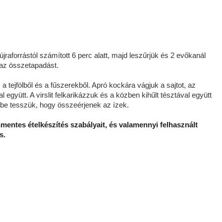
raforrástól számított 6 perc alatt, majd leszűrjük és 2 evőkanál
 az összetapadást.
 tejfölből és a fűszerekből. Apró kockára vágjuk a sajtot, az
együtt. A virslit felkarikázzuk és a közben kihűlt tésztával együtt
őbe tesszük, hogy összeérjenek az ízek.
nmentes ételkészítés szabályait, és valamennyi felhasznált
s.