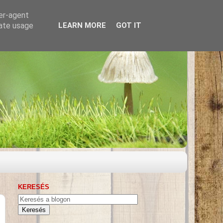
ser-agent
rate usage
LEARN MORE
GOT IT
KERESÉS