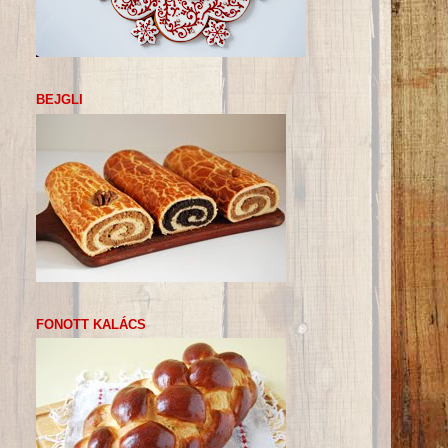
BEJGLI
FONOTT KALÁCS