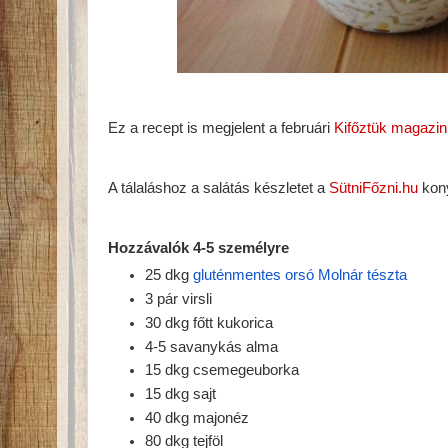
Ez a recept is megjelent a februári
Kifőztük magazi
A tálaláshoz a salátás készletet a
SütniFőzni.hu
kony
Hozzávalók 4-5 személyre
25 dkg
gluténmentes orsó Molnár tészta
3 pár virsli
30 dkg főtt kukorica
4-5 savanykás alma
15 dkg csemegeuborka
15 dkg sajt
40 dkg majonéz
80 dkg tejföl