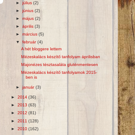
►
július
(2)
►
június
(2)
►
május
(2)
►
április
(3)
►
március
(5)
▼
február
(4)
A hét bloggere lettem
Mézeskalács készítő tanfolyam áprilisban
Majonézes tésztasaláta gluténmentesen
Mézeskalács készítő tanfolyamok 2015-
ben is
►
január
(3)
►
2014
(36)
►
2013
(63)
►
2012
(81)
►
2011
(128)
►
2010
(162)