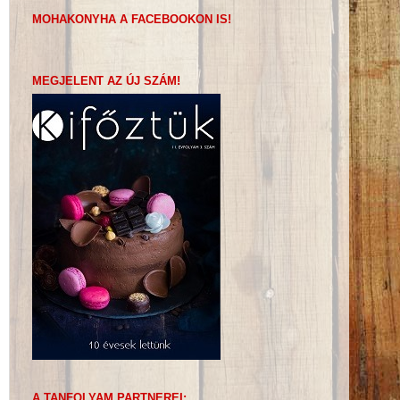
MOHAKONYHA A FACEBOOKON IS!
MEGJELENT AZ ÚJ SZÁM!
A TANFOLYAM PARTNEREI: