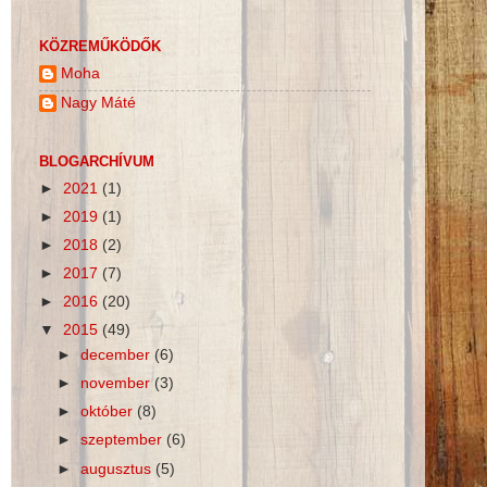
KÖZREMŰKÖDŐK
Moha
Nagy Máté
BLOGARCHÍVUM
►
2021
(1)
►
2019
(1)
►
2018
(2)
►
2017
(7)
►
2016
(20)
▼
2015
(49)
►
december
(6)
►
november
(3)
►
október
(8)
►
szeptember
(6)
►
augusztus
(5)