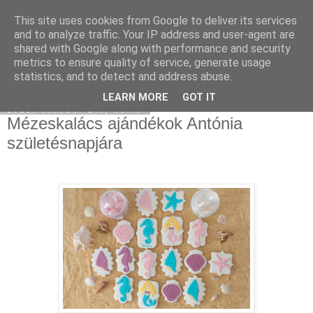
This site uses cookies from Google to deliver its services
Moha Konyha
and to analyze traffic. Your IP address and user-agent are
shared with Google along with performance and security
metrics to ensure quality of service, generate usage
statistics, and to detect and address abuse.
▼
LEARN MORE
GOT IT
2015. október 26., hétfő
Mézeskalács ajándékok Antónia
születésnapjára