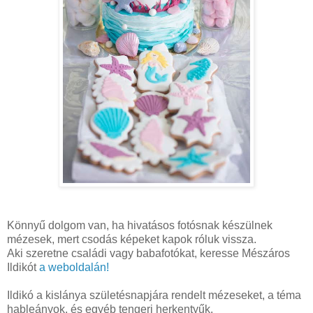
Könnyű dolgom van, ha hivatásos fotósnak készülnek
mézesek, mert csodás képeket kapok róluk vissza.
Aki szeretne családi vagy babafotókat, keresse Mészáros
Ildikót
a weboldalán!
Ildikó a kislánya születésnapjára rendelt mézeseket, a téma
hableányok, és egyéb tengeri herkentyűk.