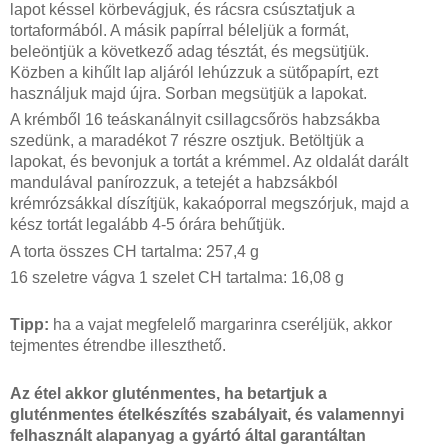
lapot késsel körbevágjuk, és rácsra csúsztatjuk a 
tortaformából. A másik papírral béleljük a formát, 
beleöntjük a következő adag tésztát
,
 és megsütjük. 
Közben a kihűlt lap aljáról lehúzzuk a sütőpapírt, ezt 
használjuk majd újra. Sorban megsütjük a lapokat.
A krémből 16 teáskanálnyit csillagcsőrös habzsákba 
szedünk, a maradékot 
7 részre 
osztjuk
. Betöltjük a 
lapokat, és 
bevonjuk a tortát
 a krémmel
.
Az oldalát 
darált 
mandulával panírozzu
k, a 
tetejét 
a habzsákból 
krémrózsákkal díszítjük, kakaóporral 
meg
szórjuk, majd 
a 
kész tortát 
legalább 4-5 órára behűtjük. 
A torta összes CH tartalma: 257,4 g
16 szeletre vágva 1 szelet CH tartalma: 16,08 g
Tipp:
 ha a vajat megfelelő margarinra cseréljük, akkor 
tejmentes étrendbe illeszthető.
Az étel akkor gluténmentes, ha betartjuk a 
gluténmentes ételkészítés szabályait, és valamennyi 
felhasznált alapanyag a gyártó által garantáltan 