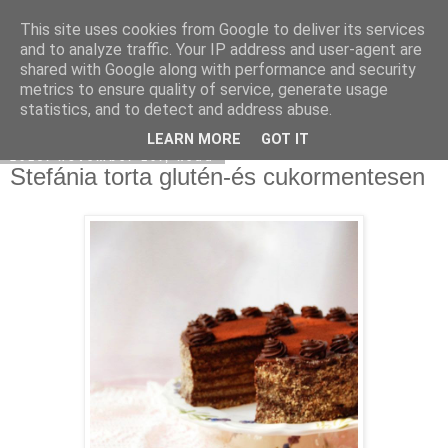
This site uses cookies from Google to deliver its services
Moha Konyha
and to analyze traffic. Your IP address and user-agent are
shared with Google along with performance and security
metrics to ensure quality of service, generate usage
statistics, and to detect and address abuse.
▼
LEARN MORE
GOT IT
2015. november 10., kedd
Stefánia torta glutén-és cukormentesen