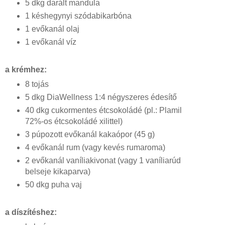
5
 dkg
 darált mandula
1 késhegynyi szódabikarbóna
1 evőkanál olaj
1 evőkanál víz
a krémhez:
8 tojás
5 dkg DiaWellness 1:4 négyszeres édesítő
40 dkg cukormentes 
étcsokoládé (pl.: Plamil 
72%-os étcsokoládé xilittel)
3 púpozott evőkanál kakaópor (45 g)
4 evőkanál rum (vagy kevés rumaroma)
2 evőkanál vaníliakivonat (vagy 1 vaníliarúd 
belseje kikaparva)
50 dkg puha vaj
a díszítéshez: