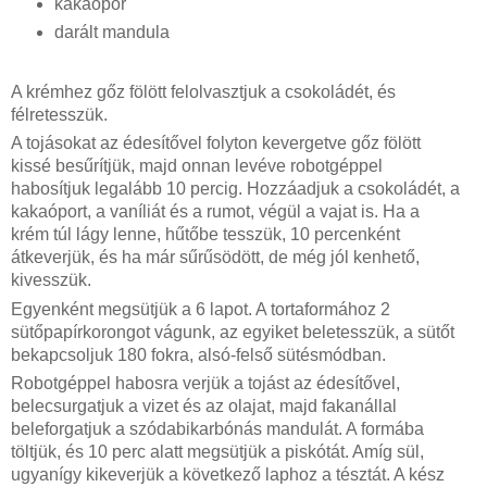
kakaópor
darált mandula
A krémhez gőz fölött felolvasztjuk a csokoládét
,
 és 
félretesszük.
A tojásokat az édesítővel folyton kever
get
ve gőz fölött 
kissé besűrítjük, majd
onnan 
levéve robotgéppel 
habosítjuk legalább 10 percig. Hozzáadjuk a csokoládét, a 
kakaóport, a vaníliát és a rumot, végül 
a vajat is. Ha a 
krém túl lágy lenne, 
hűtőbe tesszük
, 1
0 percenként 
átkeverjük, és ha már sűrűsödött, de még jól kenhető, 
kivesszük.
Egyenként megsütjük a 
6 
lapot. A tortaformához 
2 
sütőpapírkorongot vágunk, az egyiket beletesszük, a sütőt 
bekapcsoljuk 180 fokra, alsó-felső sütésmódban.
Robotgéppel habosra 
ver
j
ü
k 
a 
tojást az édesítővel, 
belecsurgatjuk a vizet és az olajat, majd fakanállal 
beleforgatjuk a szódabikarbónás mandulát. A formába 
töltjük
,
 és 10 perc alatt megsütjük 
a piskótát
. Amíg sül, 
ugyanígy 
ki
keverjük a következő laphoz a tésztát. A kész 