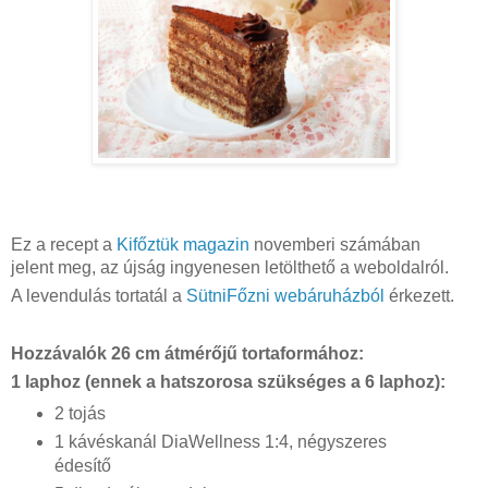
Ez a recept a 
Kifőztük magazin
 novemberi számában 
jelent meg, az újság ingyenesen letölthető a weboldalról.
A levendulás tortatál a 
SütniFőzni webáruházból 
érkezett.
Hozzávalók 26 cm átmérőjű tortaformához:
1 laphoz
(ennek 
a 
hatszoros
a szükséges
 a 6 laphoz)
:
2 tojás
1 kávéskanál DiaWellness 1:4, négyszeres 
édesítő