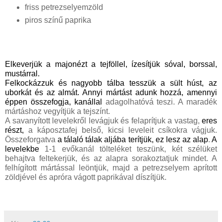
friss 
petrezselyemzöld
piros színű paprika
Elkeverjük a majonézt a tejföllel, ízesítjük sóval, borssal, 
mustárral.
Felkockázzuk és nagyobb tálba tesszük a sült húst, az 
uborkát és az almát. Annyi mártást adunk hozzá, amennyi 
éppen összefogja, kanállal
 adagolhatóvá teszi. A maradék 
mártáshoz vegyítjük a tejszínt.
A
 savanyított levelekről 
levágjuk és felaprítjuk 
a vastag
,
 eres 
részt, 
a káposztafej belső, kicsi leveleit csíkokra vágjuk. 
Összeforgatva 
a tálaló tálak aljába terítjük, ez lesz az alap
.
 A 
levelekbe 
1-1 
evőkanál tölteléket teszünk, két szél
üket
behajtva feltekerjük
,
 és az alapra sorakoztatjuk 
mind
et. A 
felhígított mártással leöntjük, majd a petrezselyem 
aprított 
zöldjével és apróra vágott paprikával díszítjük.