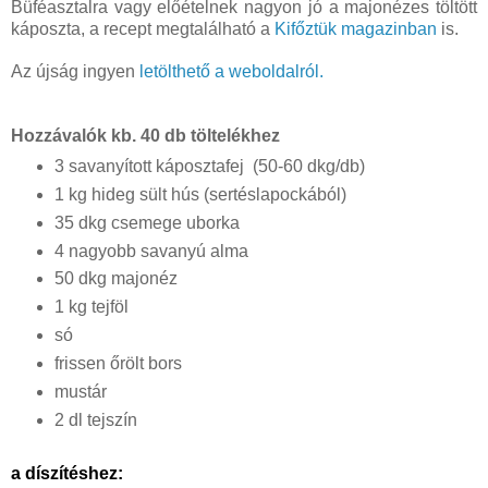
Büféasztalra vagy előételnek nagyon jó a majonézes töltött 
káposzta, 
a recept megtalálható a
Kifőztük magazinban
is.
Az újság ingyen
letölthető a weboldalról.
Hozzávalók kb. 40 db töltelékhez
3 savanyított káposztafej 
(50-60 dkg/db)
1 kg hideg sült hús (sertéslapockából)
35 dkg csemege uborka
4 nagyobb savanyú alma
50 dkg majonéz
1 kg tejföl
só
frissen őrölt bors
mustár
2 dl tejszín
a díszítéshez: