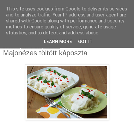
This site uses cookies from Google to deliver its services
Moha Konyha
and to analyze traffic. Your IP address and user-agent are
shared with Google along with performance and security
metrics to ensure quality of service, generate usage
statistics, and to detect and address abuse.
▼
LEARN MORE
GOT IT
2016. április 19., kedd
Majonézes töltött káposzta