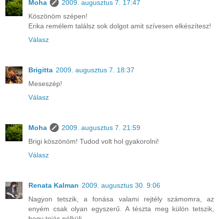
Moha
2009. augusztus 7. 17:47
Köszönöm szépen!
Erika remélem találsz sok dolgot amit szívesen elkészítesz!
Válasz
Brigitta
2009. augusztus 7. 18:37
Meseszép!
Válasz
Moha
2009. augusztus 7. 21:59
Brigi köszönöm! Tudod volt hol gyakorolni!
Válasz
Renata Kalman
2009. augusztus 30. 9:06
Nagyon tetszik, a fonása valami rejtély számomra, az
enyém csak olyan egyszerű. A tészta meg külön tetszik,
hogy tojás nélküli.