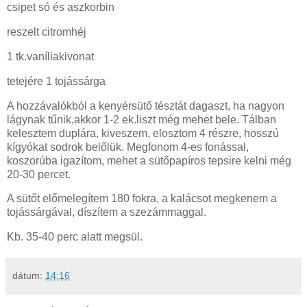
csipet só és aszkorbin
reszelt citromhéj
1 tk.vaníliakivonat
tetejére 1 tojássárga
A hozzávalókból a kenyérsütő tésztát dagaszt, ha nagyon
lágynak tűnik,akkor 1-2 ek.liszt még mehet bele. Tálban
kelesztem duplára, kiveszem, elosztom 4 részre, hosszú
kígyókat sodrok belőlük. Megfonom 4-es fonással,
koszorúba igazítom, mehet a sütőpapíros tepsire kelni még
20-30 percet.
A sütőt előmelegítem 180 fokra, a kalácsot megkenem a
tojássárgával, díszítem a szezámmaggal.
Kb. 35-40 perc alatt megsül.
dátum:
14:16