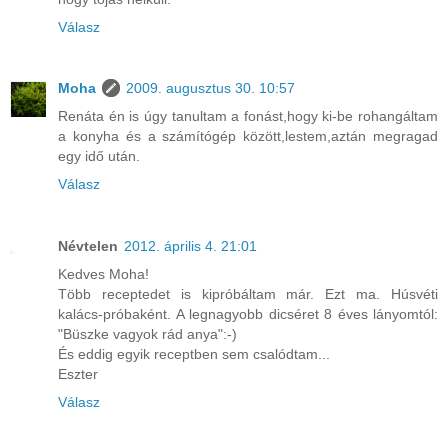
Válasz
Moha
2009. augusztus 30. 10:57
Renáta én is úgy tanultam a fonást,hogy ki-be rohangáltam
a konyha és a számítógép között,lestem,aztán megragad
egy idő után.
Válasz
Névtelen
2012. április 4. 21:01
Kedves Moha!
Több receptedet is kipróbáltam már. Ezt ma. Húsvéti
kalács-próbaként. A legnagyobb dicséret 8 éves lányomtól:
"Büszke vagyok rád anya":-)
És eddig egyik receptben sem csalódtam...
Eszter
Válasz