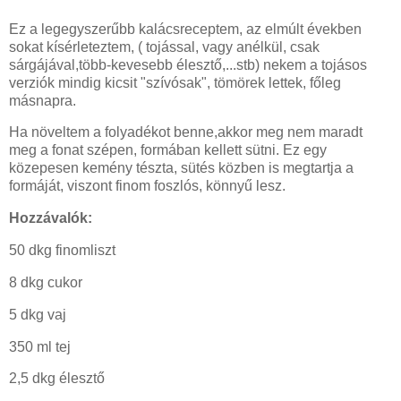
Ez a legegyszerűbb kalácsreceptem, az elmúlt években
sokat kísérleteztem, ( tojással, vagy anélkül, csak
sárgájával,több-kevesebb élesztő,...stb) nekem a tojásos
verziók mindig kicsit "szívósak", tömörek lettek, főleg
másnapra.
Ha növeltem a folyadékot benne,akkor meg nem maradt
meg a fonat szépen, formában kellett sütni. Ez egy
közepesen kemény tészta, sütés közben is megtartja a
formáját, viszont finom foszlós, könnyű lesz.
Hozzávalók:
50 dkg finomliszt
8 dkg cukor
5 dkg vaj
350 ml tej
2,5 dkg élesztő