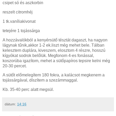
csipet só és aszkorbin
reszelt citromhéj
1 tk.vaníliakivonat
tetejére 1 tojássárga
A hozzávalókból a kenyérsütő tésztát dagaszt, ha nagyon
lágynak tűnik,akkor 1-2 ek.liszt még mehet bele. Tálban
kelesztem duplára, kiveszem, elosztom 4 részre, hosszú
kígyókat sodrok belőlük. Megfonom 4-es fonással,
koszorúba igazítom, mehet a sütőpapíros tepsire kelni még
20-30 percet.
A sütőt előmelegítem 180 fokra, a kalácsot megkenem a
tojássárgával, díszítem a szezámmaggal.
Kb. 35-40 perc alatt megsül.
dátum:
14:16