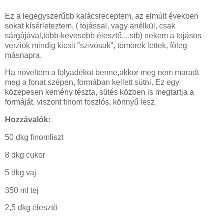
Ez a legegyszerűbb kalácsreceptem, az elmúlt években
sokat kísérleteztem, ( tojással, vagy anélkül, csak
sárgájával,több-kevesebb élesztő,...stb) nekem a tojásos
verziók mindig kicsit "szívósak", tömörek lettek, főleg
másnapra.
Ha növeltem a folyadékot benne,akkor meg nem maradt
meg a fonat szépen, formában kellett sütni. Ez egy
közepesen kemény tészta, sütés közben is megtartja a
formáját, viszont finom foszlós, könnyű lesz.
Hozzávalók:
50 dkg finomliszt
8 dkg cukor
5 dkg vaj
350 ml tej
2,5 dkg élesztő