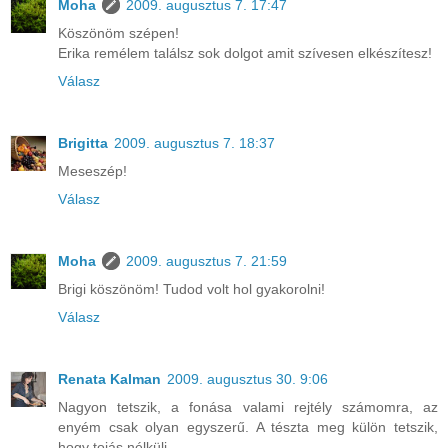
Moha
2009. augusztus 7. 17:47
Köszönöm szépen!
Erika remélem találsz sok dolgot amit szívesen elkészítesz!
Válasz
Brigitta
2009. augusztus 7. 18:37
Meseszép!
Válasz
Moha
2009. augusztus 7. 21:59
Brigi köszönöm! Tudod volt hol gyakorolni!
Válasz
Renata Kalman
2009. augusztus 30. 9:06
Nagyon tetszik, a fonása valami rejtély számomra, az
enyém csak olyan egyszerű. A tészta meg külön tetszik,
hogy tojás nélküli.