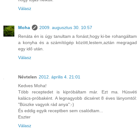
Válasz
Moha
2009. augusztus 30. 10:57
Renáta én is úgy tanultam a fonást,hogy ki-be rohangáltam
a konyha és a számítógép között,lestem,aztán megragad
egy idő után.
Válasz
Névtelen
2012. április 4. 21:01
Kedves Moha!
Több receptedet is kipróbáltam már. Ezt ma. Húsvéti
kalács-próbaként. A legnagyobb dicséret 8 éves lányomtól:
"Büszke vagyok rád anya":-)
És eddig egyik receptben sem csalódtam...
Eszter
Válasz