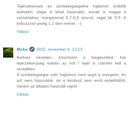
Tejérzékenyek és szívbetegségekre hajlamot öröklők
kedvéért: olajat is lehet használni, annak is magas a
zsírtartalma: margarinnal 0,7-0,8 szorzó, vajjal kb 0,9. A
kókuszzsír pedig 1:1-ben mehet. :-)
Válasz
Moha
2015. november 6. 12:13
Kedves névtelen, köszönöm a kiegészítést, bár
tejérzékenység esetén az írót / tejet is cserélni kell a
receptben.
A szívbetegségre való hajlamon nem segít a margarin, én
azt nem használok, és a kérdező sem erről érdeklődött,
hanem az általam használt vajról.
Válasz