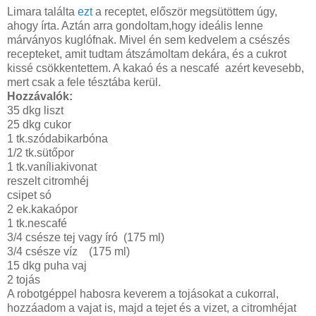
Limara találta
ezt
a receptet, először megsütöttem úgy,
ahogy írta. Aztán arra gondoltam,hogy ideális lenne
márványos kuglófnak. Mivel én sem kedvelem a csészés
recepteket, amit tudtam átszámoltam dekára, és a cukrot
kissé csökkentettem. A kakaó és a nescafé azért kevesebb,
mert csak a fele tésztába kerül.
Hozzávalók:
35 dkg liszt
25 dkg cukor
1 tk.szódabikarbóna
1/2 tk.sütőpor
1 tk.vaníliakivonat
reszelt citromhéj
csipet só
2 ek.kakaópor
1 tk.nescafé
3/4 csésze tej vagy író (175 ml)
3/4 csésze víz (175 ml)
15 dkg puha vaj
2 tojás
A robotgéppel habosra keverem a tojásokat a cukorral,
hozzáadom a vajat is, majd a tejet és a vizet, a citromhéjat