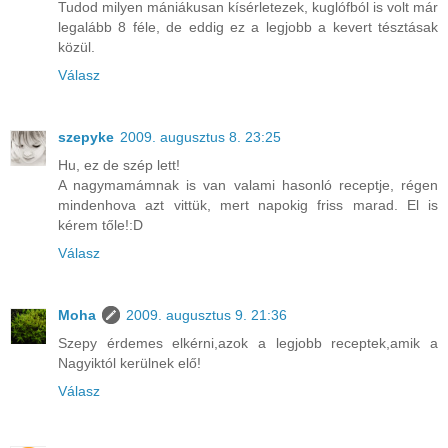
Tudod milyen mániákusan kísérletezek, kuglófból is volt már
legalább 8 féle, de eddig ez a legjobb a kevert tésztásak
közül.
Válasz
szepyke
2009. augusztus 8. 23:25
Hu, ez de szép lett!
A nagymamámnak is van valami hasonló receptje, régen
mindenhova azt vittük, mert napokig friss marad. El is
kérem tőle!:D
Válasz
Moha
2009. augusztus 9. 21:36
Szepy érdemes elkérni,azok a legjobb receptek,amik a
Nagyiktól kerülnek elő!
Válasz