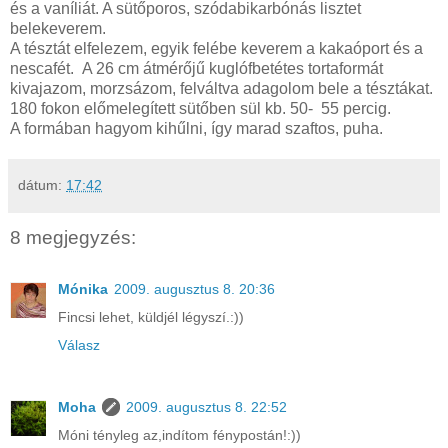
és a vaníliát. A sütőporos, szódabikarbónás lisztet
belekeverem.
A tésztát elfelezem, egyik felébe keverem a kakaóport és a
nescafét. A 26 cm átmérőjű kuglófbetétes tortaformát
kivajazom, morzsázom, felváltva adagolom bele a tésztákat.
180 fokon előmelegített sütőben sül kb. 50- 55 percig.
A formában hagyom kihűlni, így marad szaftos, puha.
dátum:
17:42
8 megjegyzés:
Mónika
2009. augusztus 8. 20:36
Fincsi lehet, küldjél légyszí.:))
Válasz
Moha
2009. augusztus 8. 22:52
Móni tényleg az,indítom fénypostán!:))