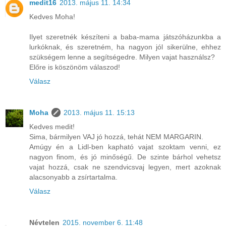
medit16
2013. május 11. 14:34
Kedves Moha!
Ilyet szeretnék készíteni a baba-mama játszóházunkba a
lurkóknak, és szeretném, ha nagyon jól sikerülne, ehhez
szükségem lenne a segítségedre. Milyen vajat használsz?
Előre is köszönöm válaszod!
Válasz
Moha
2013. május 11. 15:13
Kedves medit!
Sima, bármilyen VAJ jó hozzá, tehát NEM MARGARIN.
Amúgy én a Lidl-ben kapható vajat szoktam venni, ez
nagyon finom, és jó minőségű. De szinte bárhol vehetsz
vajat hozzá, csak ne szendvicsvaj legyen, mert azoknak
alacsonyabb a zsírtartalma.
Válasz
Névtelen
2015. november 6. 11:48