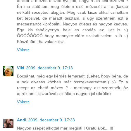
amikor a mézes tésztát nyújtod, nagyon alá kell lisztezni ?
Én ma sütöttem meg életem első mézesét a Te (kakaó
nélküli) recepted alapján. Még csak kiszurókkal csináltam
két tepsivel, de maradt tésztám, s úgy szeretném ezt a
mécsestartót kipróbálni. Nagyon ötletes és nagyon kedves.
Egy kis fahéjgyertya bele és csodás az illat is :-)
ÓÓÓÓÓÓÓÓ hogy mennyire előre szaladt velem a ló :-)
Köszönöm, ha válaszolsz.
Válasz
Viki
2009. december 9. 17:13
Bocsánat, még egy kérdés lemaradt. (Lehet, hogy béna, de
a sok olvasás közben már összekeveredtem.) :-) Ez a
recept az ehető mézes ? - merthogy azt szeretnék. Az
aprók amit kiszuróval csináltam nagyon jól sikrültek.
Válasz
Andi
2009. december 9. 17:33
Nagyon szépet alkottál már megint!!! Gratulálok....!!!