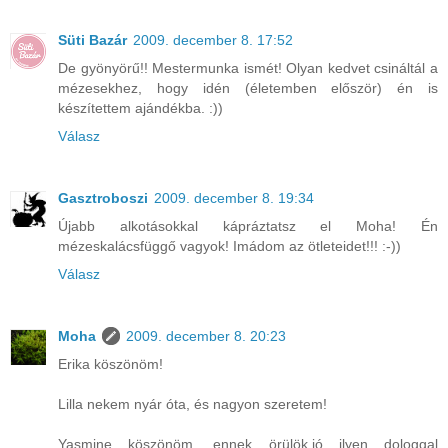
Süti Bazár
2009. december 8. 17:52
De gyönyörű!! Mestermunka ismét! Olyan kedvet csináltál a
mézesekhez, hogy idén (életemben először) én is
készítettem ajándékba. :))
Válasz
Gasztroboszi
2009. december 8. 19:34
Újabb alkotásokkal kápráztatsz el Moha! Én
mézeskalácsfüggő vagyok! Imádom az ötleteidet!!! :-))
Válasz
Moha
2009. december 8. 20:23
Erika köszönöm!
Lilla nekem nyár óta, és nagyon szeretem!
Yasmine köszönöm, ennek örülök,jó ilyen dologgal