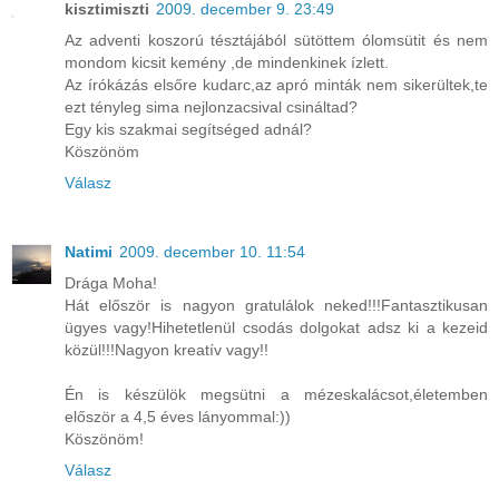
kisztimiszti
2009. december 9. 23:49
Az adventi koszorú tésztájából sütöttem ólomsütit és nem
mondom kicsit kemény ,de mindenkinek ízlett.
Az írókázás elsőre kudarc,az apró minták nem sikerültek,te
ezt tényleg sima nejlonzacsival csináltad?
Egy kis szakmai segítséged adnál?
Köszönöm
Válasz
Natimi
2009. december 10. 11:54
Drága Moha!
Hát először is nagyon gratulálok neked!!!Fantasztikusan
ügyes vagy!Hihetetlenül csodás dolgokat adsz ki a kezeid
közül!!!Nagyon kreatív vagy!!
Én is készülök megsütni a mézeskalácsot,életemben
először a 4,5 éves lányommal:))
Köszönöm!
Válasz