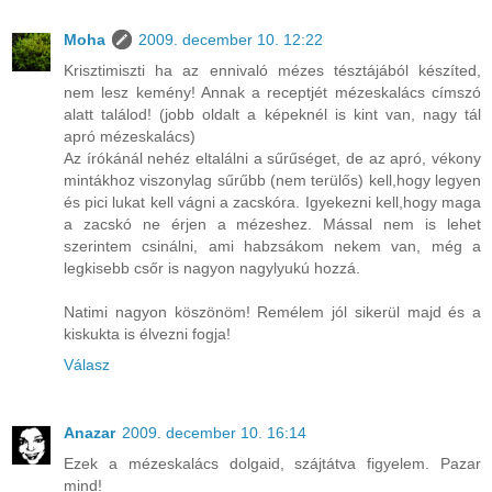
Moha
2009. december 10. 12:22
Krisztimiszti ha az ennivaló mézes tésztájából készíted,
nem lesz kemény! Annak a receptjét mézeskalács címszó
alatt találod! (jobb oldalt a képeknél is kint van, nagy tál
apró mézeskalács)
Az írókánál nehéz eltalálni a sűrűséget, de az apró, vékony
mintákhoz viszonylag sűrűbb (nem terülős) kell,hogy legyen
és pici lukat kell vágni a zacskóra. Igyekezni kell,hogy maga
a zacskó ne érjen a mézeshez. Mással nem is lehet
szerintem csinálni, ami habzsákom nekem van, még a
legkisebb csőr is nagyon nagylyukú hozzá.
Natimi nagyon köszönöm! Remélem jól sikerül majd és a
kiskukta is élvezni fogja!
Válasz
Anazar
2009. december 10. 16:14
Ezek a mézeskalács dolgaid, szájtátva figyelem. Pazar
mind!