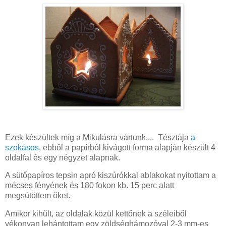
Ezek készültek míg a Mikulásra vártunk.... Tésztája
a
szokásos
, ebből a papírból kivágott forma alapján készült 4
oldalfal és egy négyzet alapnak.
A sütőpapíros tepsin apró kiszúrókkal ablakokat nyitottam a
mécses fényének és 180 fokon kb. 15 perc alatt
megsütöttem őket.
Amikor kihűlt, az oldalak közül kettőnek a széleiből
vékonyan lehántottam egy zöldséghámozóval 2-3 mm-es