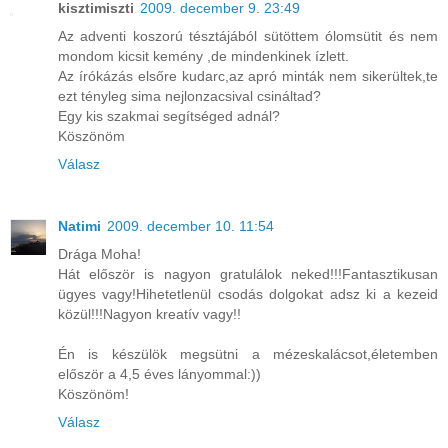
kisztimiszti
2009. december 9. 23:49
Az adventi koszorú tésztájából sütöttem ólomsütit és nem
mondom kicsit kemény ,de mindenkinek ízlett.
Az írókázás elsőre kudarc,az apró minták nem sikerültek,te
ezt tényleg sima nejlonzacsival csináltad?
Egy kis szakmai segítséged adnál?
Köszönöm
Válasz
Natimi
2009. december 10. 11:54
Drága Moha!
Hát először is nagyon gratulálok neked!!!Fantasztikusan
ügyes vagy!Hihetetlenül csodás dolgokat adsz ki a kezeid
közül!!!Nagyon kreatív vagy!!
Én is készülök megsütni a mézeskalácsot,életemben
először a 4,5 éves lányommal:))
Köszönöm!
Válasz