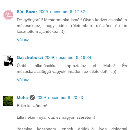
Süti Bazár
2009. december 8. 17:52
De gyönyörű!! Mestermunka ismét! Olyan kedvet csináltál a
mézesekhez, hogy idén (életemben először) én is
készítettem ajándékba. :))
Válasz
Gasztroboszi
2009. december 8. 19:34
Újabb alkotásokkal kápráztatsz el Moha! Én
mézeskalácsfüggő vagyok! Imádom az ötleteidet!!! :-))
Válasz
Moha
2009. december 8. 20:23
Erika köszönöm!
Lilla nekem nyár óta, és nagyon szeretem!
Yasmine köszönöm, ennek örülök,jó ilyen dologgal