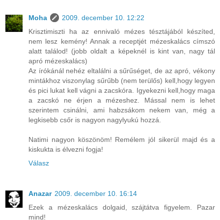
Moha
2009. december 10. 12:22
Krisztimiszti ha az ennivaló mézes tésztájából készíted,
nem lesz kemény! Annak a receptjét mézeskalács címszó
alatt találod! (jobb oldalt a képeknél is kint van, nagy tál
apró mézeskalács)
Az írókánál nehéz eltalálni a sűrűséget, de az apró, vékony
mintákhoz viszonylag sűrűbb (nem terülős) kell,hogy legyen
és pici lukat kell vágni a zacskóra. Igyekezni kell,hogy maga
a zacskó ne érjen a mézeshez. Mással nem is lehet
szerintem csinálni, ami habzsákom nekem van, még a
legkisebb csőr is nagyon nagylyukú hozzá.
Natimi nagyon köszönöm! Remélem jól sikerül majd és a
kiskukta is élvezni fogja!
Válasz
Anazar
2009. december 10. 16:14
Ezek a mézeskalács dolgaid, szájtátva figyelem. Pazar
mind!