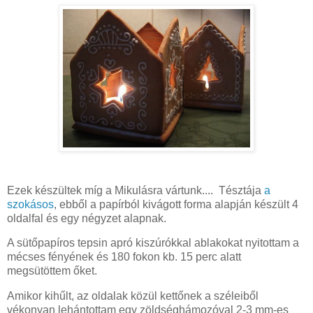
Ezek készültek míg a Mikulásra vártunk.... Tésztája
a
szokásos
, ebből a papírból kivágott forma alapján készült 4
oldalfal és egy négyzet alapnak.
A sütőpapíros tepsin apró kiszúrókkal ablakokat nyitottam a
mécses fényének és 180 fokon kb. 15 perc alatt
megsütöttem őket.
Amikor kihűlt, az oldalak közül kettőnek a széleiből
vékonyan lehántottam egy zöldséghámozóval 2-3 mm-es