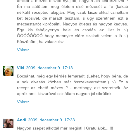
amikor a mézes tésztát nyújtod, nagyon alá kell lisztezni ?
Én ma sütöttem meg életem első mézesét a Te (kakaó
nélküli) recepted alapján. Még csak kiszurókkal csináltam
két tepsivel, de maradt tésztám, s úgy szeretném ezt a
mécsestartót kipróbálni. Nagyon ötletes és nagyon kedves.
Egy kis fahéjgyertya bele és csodás az illat is :-)
ÓÓÓÓÓÓÓÓ hogy mennyire előre szaladt velem a ló :-)
Köszönöm, ha válaszolsz.
Válasz
Viki
2009. december 9. 17:13
Bocsánat, még egy kérdés lemaradt. (Lehet, hogy béna, de
a sok olvasás közben már összekeveredtem.) :-) Ez a
recept az ehető mézes ? - merthogy azt szeretnék. Az
aprók amit kiszuróval csináltam nagyon jól sikrültek.
Válasz
Andi
2009. december 9. 17:33
Nagyon szépet alkottál már megint!!! Gratulálok....!!!