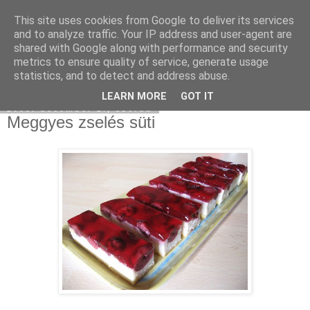
This site uses cookies from Google to deliver its services
Moha Konyha
and to analyze traffic. Your IP address and user-agent are
shared with Google along with performance and security
metrics to ensure quality of service, generate usage
statistics, and to detect and address abuse.
▼
LEARN MORE
GOT IT
2009. december 2., szerda
Meggyes zselés süti