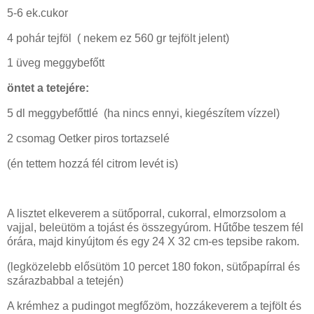
5-6 ek.cukor
4 pohár tejföl ( nekem ez 560 gr tejfölt jelent)
1 üveg meggybefőtt
öntet a tetejére:
5 dl meggybefőttlé (ha nincs ennyi, kiegészítem vízzel)
2 csomag Oetker piros tortazselé
(én tettem hozzá fél citrom levét is)
A lisztet elkeverem a sütőporral, cukorral, elmorzsolom a
vajjal, beleütöm a tojást és összegyúrom. Hűtőbe teszem fél
órára, majd kinyújtom és egy 24 X 32 cm-es tepsibe rakom.
(legközelebb elősütöm 10 percet 180 fokon, sütőpapírral és
szárazbabbal a tetején)
A krémhez a pudingot megfőzöm, hozzákeverem a tejfölt és