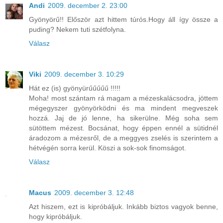
Andi
2009. december 2. 23:00
Gyönyörű!! Először azt hittem túrós.Hogy áll így össze a
puding? Nekem tuti szétfolyna.
Válasz
Viki
2009. december 3. 10:29
Hát ez (is) gyönyürűűűűű !!!!!
Moha! most szántam rá magam a mézeskalácsodra, jöttem
mégegyszer gyönyörködni és ma mindent megveszek
hozzá. Jaj de jó lenne, ha sikerülne. Még soha sem
sütöttem mézest. Bocsánat, hogy éppen ennél a sütidnél
áradozom a mézesről, de a meggyes zselés is szerintem a
hétvégén sorra kerül. Köszi a sok-sok finomságot.
Válasz
Macus
2009. december 3. 12:48
Azt hiszem, ezt is kipróbáljuk. Inkább biztos vagyok benne,
hogy kipróbáljuk.