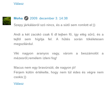
Válasz
Moha
2009. december 3. 14:38
Szepy járkálásról szó nincs, és a sütő sem romlott el:))
Andi a két zacskó csak 6 dl tejben fő, így elég sűrű, és a
tejföl sem hígítja fel. A hűtés során tökéletesen
megszilárdul.
Viki nagyon aranyos vagy, várom a beszámolót a
mézesről,remélem ízleni fog!
Macus nem egy bravúrsüti, de nagyon jó!
Férjem külön értékelte, hogy nem túl édes és végre nem
csokis:))
Válasz