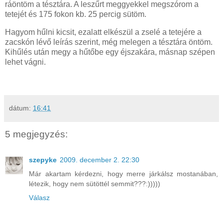
ráöntöm a tésztára. A leszűrt meggyekkel megszórom a
tetejét és 175 fokon kb. 25 percig sütöm.
Hagyom hűlni kicsit, ezalatt elkészül a zselé a tetejére a
zacskón lévő leírás szerint, még melegen a tésztára öntöm.
Kihűlés után megy a hűtőbe egy éjszakára, másnap szépen
lehet vágni.
dátum:
16:41
5 megjegyzés:
szepyke
2009. december 2. 22:30
Már akartam kérdezni, hogy merre járkálsz mostanában,
létezik, hogy nem sütöttél semmit???:)))))
Válasz