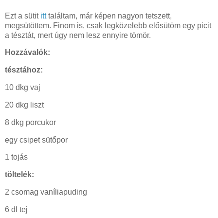
Ezt a sütit
itt
találtam, már képen nagyon tetszett,
megsütöttem. Finom is, csak legközelebb elősütöm egy picit
a tésztát, mert úgy nem lesz ennyire tömör.
Hozzávalók:
tésztához:
10 dkg vaj
20 dkg liszt
8 dkg porcukor
egy csipet sütőpor
1 tojás
töltelék:
2 csomag vaníliapuding
6 dl tej