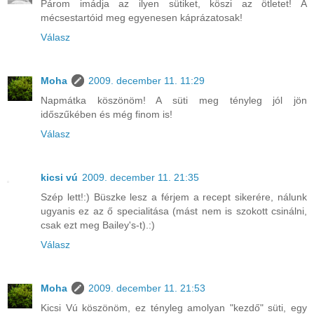
Párom imádja az ilyen sütiket, köszi az ötletet! A
mécsestartóid meg egyenesen káprázatosak!
Válasz
Moha
2009. december 11. 11:29
Napmátka köszönöm! A süti meg tényleg jól jön
időszűkében és még finom is!
Válasz
kicsi vú
2009. december 11. 21:35
Szép lett!:) Büszke lesz a férjem a recept sikerére, nálunk
ugyanis ez az ő specialitása (mást nem is szokott csinálni,
csak ezt meg Bailey's-t).:)
Válasz
Moha
2009. december 11. 21:53
Kicsi Vú köszönöm, ez tényleg amolyan "kezdő" süti, egy