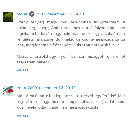
Moha
2009. december 12. 14:40
Szepy tényleg megy már félálomban is:)),szerintem a
különbség, ahogy Andi írta a belekerülő folyadékban van
leginkább,ha kávé megy bele más az íze. Így a kakaó és a
rengeteg narancshéj dominál,jó kis csokis-narancsos páros
lesz, még lehetne cifrázni némi cukrozott narancshéjjal is...
Mazsola örülök,hogy ilyen kis semmiséggel is örömet
szereztem neked!
Válasz
erika
2009. december 12. 20:19
Moha! Valóban elboldogul ezzel a recivel egy férfi is!! Már
alig várom, hogy holnap megkóstolhassuk. ( a lábasból
kicsit nyalakodtam, isteniiii a narancsos-csoki)
Válasz