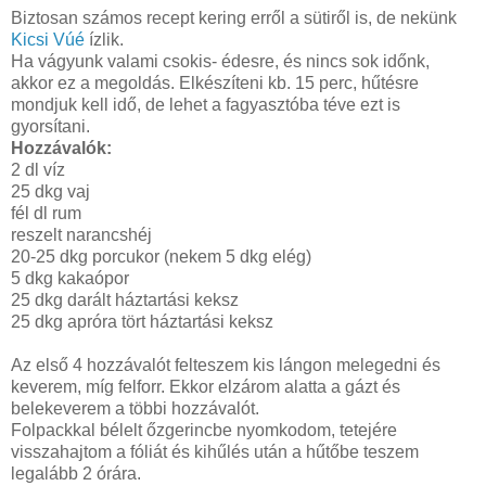
Biztosan számos recept kering erről a sütiről is, de nekünk
Kicsi Vúé
ízlik.
Ha vágyunk valami csokis- édesre, és nincs sok időnk,
akkor ez a megoldás. Elkészíteni kb. 15 perc, hűtésre
mondjuk kell idő, de lehet a fagyasztóba téve ezt is
gyorsítani.
Hozzávalók:
2 dl víz
25 dkg vaj
fél dl rum
reszelt narancshéj
20-25 dkg porcukor (nekem 5 dkg elég)
5 dkg kakaópor
25 dkg darált háztartási keksz
25 dkg apróra tört háztartási keksz
Az első 4 hozzávalót felteszem kis lángon melegedni és
keverem, míg felforr. Ekkor elzárom alatta a gázt és
belekeverem a többi hozzávalót.
Folpackkal bélelt őzgerincbe nyomkodom, tetejére
visszahajtom a fóliát és kihűlés után a hűtőbe teszem
legalább 2 órára.