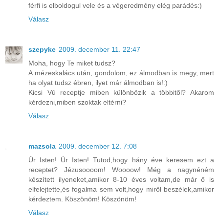
férfi is elboldogul vele és a végeredmény elég parádés:)
Válasz
szepyke
2009. december 11. 22:47
Moha, hogy Te miket tudsz?
A mézeskalács után, gondolom, ez álmodban is megy, mert
ha olyat tudsz ébren, ilyet már álmodban is!:)
Kicsi Vú receptje miben különbözik a többitől? Akarom
kérdezni,miben szoktak eltérni?
Válasz
mazsola
2009. december 12. 7:08
Úr Isten! Úr Isten! Tutod,hogy hány éve keresem ezt a
receptet? Jézusoooom! Woooow! Még a nagynéném
készített ilyeneket,amikor 8-10 éves voltam,de már ő is
elfelejtette,és fogalma sem volt,hogy miről beszélek,amikor
kérdeztem. Köszönöm! Köszönöm!
Válasz