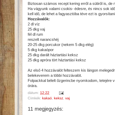
Biztosan számos recept kering erről a sütiről is, d
Ha vágyunk valami csokis- édesre, és nincs sok idő
kell idő, de lehet a fagyasztóba téve ezt is gyorsítani
Hozzávalók:
2 dl víz
25 dkg vaj
fél dl rum
reszelt narancshéj
20-25 dkg porcukor (nekem 5 dkg elég)
5 dkg kakaópor
25 dkg darált háztartási keksz
25 dkg apróra tört háztartási keksz
Az első 4 hozzávalót felteszem kis lángon melegedni
belekeverem a többi hozzávalót.
Folpackkal bélelt őzgerincbe nyomkodom, tetejére vi
órára.
dátum:
12:22
Címkék:
kakaó
,
keksz
,
vaj
11 megjegyzés: