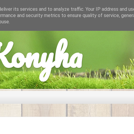
liver its services and to analyze traffic. Your IP address and u
rmance and security metrics to ensure quality of service, gene
buse.
onyha