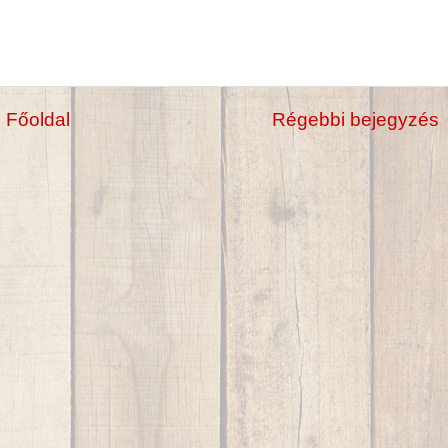
Főoldal
Régebbi bejegyzés