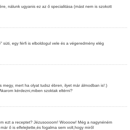
rére, nálunk ugyanis ez az ő specialitása (mást nem is szokott
süti, egy férfi is elboldogul vele és a végeredmény elég
megy, mert ha olyat tudsz ébren, ilyet már álmodban is!:)
 Akarom kérdezni,miben szoktak eltérni?
resem ezt a receptet? Jézusoooom! Woooow! Még a nagynéném
már ő is elfelejtette,és fogalma sem volt,hogy miről