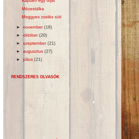
Kaptam egy díjat
Mézestálka
Meggyes zselés süti
►
november
(18)
►
október
(20)
►
szeptember
(21)
►
augusztus
(27)
►
július
(21)
RENDSZERES OLVASÓK