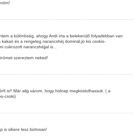
önöm!
ntem a különbség, ahogy Andi írta a belekerülő folyadékban van
 kakaó és a rengeteg narancshéj dominál,jó kis csokis-
 cukrozott narancshéjjal is...
 örömet szereztem neked!
érfi is!! Már alig várom, hogy holnap megkóstolhassuk. ( a
os-csoki)
 is sikere lesz biztosan!