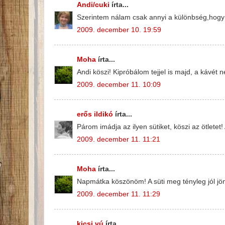
Andi/cuki
írta...
Szerintem nálam csak annyi a különbség,hogy 
2009. december 10. 19:59
Moha
írta...
Andi köszi! Kipróbálom tejjel is majd, a kávét 
2009. december 11. 10:09
erős ildikó
írta...
Párom imádja az ilyen sütiket, köszi az ötlet
2009. december 11. 11:21
Moha
írta...
Napmátka köszönöm! A süti meg tényleg jól jö
2009. december 11. 11:29
kicsi vú
írta...