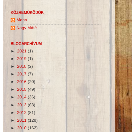
KÖZREMŰKÖDŐK
Moha
Nagy Máté
BLOGARCHÍVUM
►
2021
(1)
►
2019
(1)
►
2018
(2)
►
2017
(7)
►
2016
(20)
►
2015
(49)
►
2014
(36)
►
2013
(63)
►
2012
(81)
►
2011
(128)
►
2010
(162)