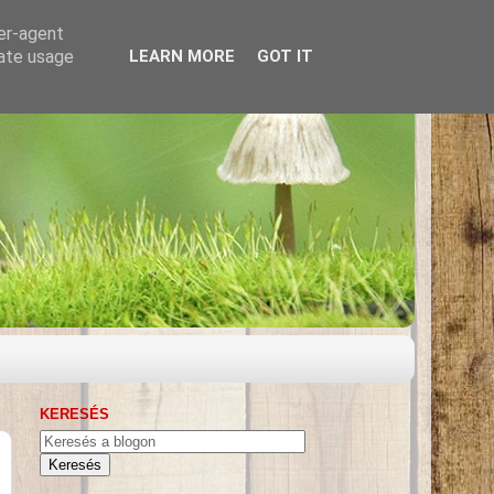
ser-agent
rate usage
LEARN MORE
GOT IT
KERESÉS