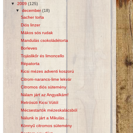
▼
2009
(125)
▼
december
(18)
Sacher torta
Diós linzer
Mákos sós rudak
Mandulás csokoládétorta
Borleves
Tojáslikőr és limoncello
Répatorta
Kicsi mézes adventi koszorú
Citrom-narancs-lime lekvár
Citromos diós sütemény
Nálam járt az Angyalkám!
Retrósüti Kicsi Vútól
Mécsestartók mézeskalácsból
Nálunk is járt a Mikulás....
Könnyű citromos sütemény