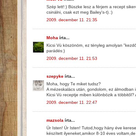
Szép lett!:) Büszke lesz a férjem a recept sike
csinálni, csak ezt meg Bailey's-t).:)
2009. december 11. 21:35
Moha
írta...
Kicsi Vú köszönöm, ez tényleg amolyan "kezdő" 
parádés:)
2009. december 11. 21:53
szepyke
írta...
Moha, hogy Te miket tudsz?
A mézeskalács után, gondolom, ez álmodban is 
Kicsi Vú receptje miben különbözik a többitől?
2009. december 11. 22:47
mazsola
írta...
Úr Isten! Úr Isten! Tutod,hogy hány éve ke
készített ilyeneket,amikor 8-10 éves voltam,de 