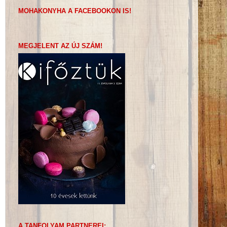
MOHAKONYHA A FACEBOOKON IS!
MEGJELENT AZ ÚJ SZÁM!
A TANFOLYAM PARTNEREI: