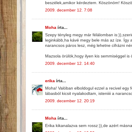
beszélek,amikor kérdeztem. Köszönöm! Kösz
2009. december 12. 7:08
Moha
írta...
Szepy tényleg megy már félálomban is:)),szeri
leginkább,ha kávé megy bele más az íze. Így a
narancsos páros lesz, még lehetne cifrázni némi
Mazsola örülök,hogy ilyen kis semmiséggel is
2009. december 12. 14:40
erika
írta...
Moha! Valóban elboldogul ezzel a recivel egy f
lábasból kicsit nyalakodtam, isteniiii a narancs
2009. december 12. 20:19
Moha
írta...
Erika kikanalazva sem rossz:)),de azért másnap