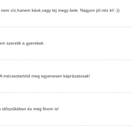
nem víz,hanem kávé,vagy tej megy bele. Nagyon jól néz ki!:-))
nem szeretik a gyerekek.
et! A mécsestartóid meg egyenesen káprázatosak!
n időszűkében és még finom is!