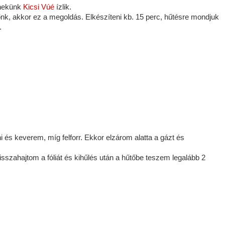
e nekünk
Kicsi Vúé
ízlik.
nk, akkor ez a megoldás. Elkészíteni kb. 15 perc, hűtésre mondjuk
.
 és keverem, míg felforr. Ekkor elzárom alatta a gázt és
sszahajtom a fóliát és kihűlés után a hűtőbe teszem legalább 2