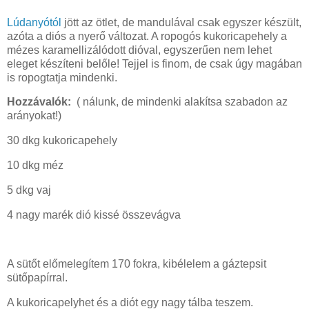
Lúdanyótól
jött az ötlet, de mandulával csak egyszer készült,
azóta a diós a nyerő változat. A ropogós kukoricapehely a
mézes karamellizálódott dióval, egyszerűen nem lehet
eleget készíteni belőle! Tejjel is finom, de csak úgy magában
is ropogtatja mindenki.
Hozzávalók:
( nálunk, de mindenki alakítsa szabadon az
arányokat!)
30 dkg kukoricapehely
10 dkg méz
5 dkg vaj
4 nagy marék dió kissé összevágva
A sütőt előmelegítem 170 fokra, kibélelem a gáztepsit
sütőpapírral.
A kukoricapelyhet és a diót egy nagy tálba teszem.