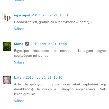
egycsipet
2010. február 21. 16:51
Csodaszép lett, gratulálok a leánykádnak/-hoz! :)))
Válasz
Moha
2010. február 21. 17:59
Egycsipet köszönöm a nevében is,nagyon ügyes
segítségem mindenben!
Válasz
Latsia
2010. február 21. 18:10
Azta...de gyönyörű! Jujj de finom lehet kaphatnék egy
darabkát?:-) De csakis a Kislányod engedélyével, Neki
külön gratula!
Válasz