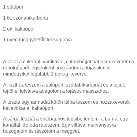
1 sütőpor
1 tk. szódabikarbóna
2 ek. kakaópor
1 üveg meggybefőtt lecsurgatva
A vajat a cukorral, vaníliával, citromhéjjal habosra keverem a
robotgéppel, egyenként hozzáadom a tojásokat is,
mindegyiket legalább 1 percig keverve.
A liszthez teszem a sütőport, szódabikarbónát és a tejjel,
tejföllel felváltva adagolom a tojásos masszához.
A tészta egyharmadát külön tálba teszem és hozzákeverek
két evőkanál kakaóport.
A sárga tésztát a sütőpapíros tepsibe terítem, a barnát egy
kanállal ide-oda ráteszem. Egy villával márványosra
húzogatom és rászórom a meggyet.