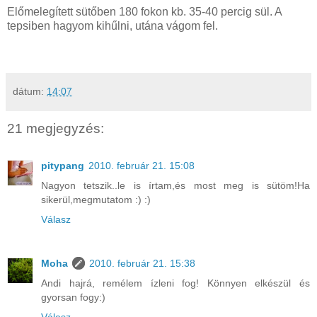
Előmelegített sütőben 180 fokon kb. 35-40 percig sül. A
tepsiben hagyom kihűlni, utána vágom fel.
dátum:
14:07
21 megjegyzés:
pitypang
2010. február 21. 15:08
Nagyon tetszik..le is írtam,és most meg is sütöm!Ha
sikerül,megmutatom :) :)
Válasz
Moha
2010. február 21. 15:38
Andi hajrá, remélem ízleni fog! Könnyen elkészül és
gyorsan fogy:)
Válasz