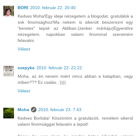
BORI
2010. február 22. 20:40
Kedves Moha!Egy ideje nézegetem a blogodat, gratulálok a
sok finomsághoz!Ma nekem is sikerült beszerezni egy
"keretes" tepsit az Aldiban.(zenker márkáju)Egyenlőre
nézegetem, napokban valami finommal szeretném
felavatni.
Válasz
szepyke
2010. február 22. 22:22
Moha, az én nevem miért nincs abban a kalapban, vagy
miben??? Ez csalás..:))))
Válasz
Moha
2010. február 23. 7:43
Kedves Borbála! Köszönöm a gratulációt, remélem sikerül
valami finomsággal felavatni a tepsit!