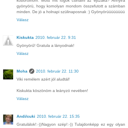
kóborolnom. Most mit fogok csinálni az éjszaka? Annyira
gyönyörü, hogy komolyan mondom összefutott a számban
minden. De jó a holnapi szülinaposnak :) Gyönyörüüüüüüüü
Válasz
Kiskukta
2010. február 22. 9:31
Gyönyörű! Gratula a lányodnak!
Válasz
Moha
2010. február 22. 11:30
Viki remélem azért jól aludtál!
Kiskukta köszönöm a leányzó nevében!
Válasz
Andi/cuki
2010. február 22. 15:35
Gratulálok!:-))Nagyon szép!:-)) Tulajdonképp ez egy olyan