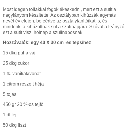
Most idegen tollakkal fogok ékeskedni, mert ezt a sütit a
nagylányom készítette. Az osztályban kihúzzák egymás
nevét év elején, beleértve az osztálytanítóikat is, és
mindenki a kihúzottnak süt a szülinapjára. Szóval a leányzó
ezt a sütit viszi holnap a szülinaposnak.
Hozzávalók: egy 40 X 30 cm -es tepsihez
15 dkg puha vaj
25 dkg cukor
1 tk. vaníliakivonat
1 citrom reszelt héja
5 tojás
450 gr 20 %-os tejföl
1 dl tej
50 dkg liszt