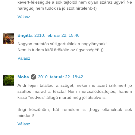
kevert-féleség,de a sok tejföltöl nem olyan száraz,ugye? Ne
haragudj,nem tudok rá jó szót hirtelen!:-))
Válasz
Brigitta
2010. február 22. 15:46
Nagyon mutatós süti,gartulálok a nagylánynak!
Nem is tudom kitől örökölte az ügyességét!:))
Válasz
Moha
2010. február 22. 18:42
Andi fején találtad a szöget, nekem is azért ízlik,mert jó
szaftos marad a tészta! Nem morzsálódós,fojtós, hanem
kissé "nedves" állagú marad még jól átsülve is.
Brigi köszönöm, hát remélem is ,hogy eltanulnak sok
mindent!
Válasz