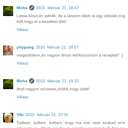
Moha
2010. február 21. 18:47
Latsia köszi,én adnék, de a lányom kitett rá egy cédulát,míg
hűlt,hogy el a kezekkel tőle!
Válasz
pitypang
2010. február 21. 18:57
megsütöttem,és nagyon finom lett!köszönöm a receptet!! :)
Válasz
Moha
2010. február 21. 19:32
Andi nagyon szívesen,örülök,hogy ízlett!
Válasz
Viki
2010. február 21. 23:31
Tudtam, tudtam, tudtam, hogy ma már nem szabad erre