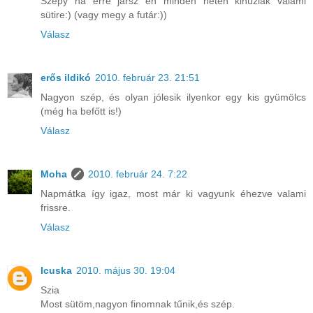
Szepy ha erre jársz én minden héten kihúzlak valami
sütire:) (vagy megy a futár:))
Válasz
erős ildikó
2010. február 23. 21:51
Nagyon szép, és olyan jólesik ilyenkor egy kis gyümölcs
(még ha befőtt is!)
Válasz
Moha
2010. február 24. 7:22
Napmátka így igaz, most már ki vagyunk éhezve valami
frissre.
Válasz
Icuska
2010. május 30. 19:04
Szia
Most sütöm,nagyon finomnak tűnik,és szép.